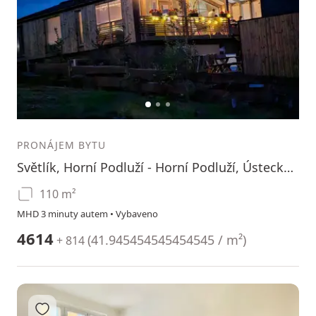
1
2
3
PRONÁJEM BYTU
Světlík, Horní Podluží - Horní Podluží, Ústecký kraj
110 m²
MHD 3 minuty autem • Vybaveno
4614
(
41.945454545454545 / m²
)
+ 814
Přidat do oblíbených