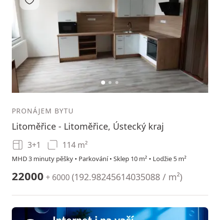
1
2
3
PRONÁJEM BYTU
Litoměřice - Litoměřice, Ústecký kraj
3+1
114 m²
MHD 3 minuty pěšky • Parkování • Sklep 10 m² • Lodžie 5 m²
22000
(
192.98245614035088 / m²
)
+ 6000