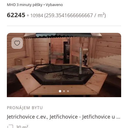
MHD 3 minuty pěšky • Vybaveno
62245
(
259.3541666666667 / m²
)
+ 10984
Přidat do oblíbených
1
2
3
PRONÁJEM BYTU
Jetrichovice c.ev., Jetřichovice - Jetřichovice u Děčína, Ústecký kraj
30 m²