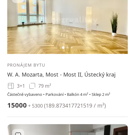
1
2
3
PRONÁJEM BYTU
W. A. Mozarta, Most - Most II, Ústecký kraj
3+1
79 m²
Částečně vybaveno • Parkování • Balkón 4 m² • Sklep 2 m²
15000
(
189.873417721519 / m²
)
+ 5300
Přidat do oblíbených