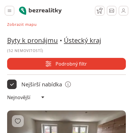
Pronájem bytu Ústecký kraj - stránka č. 4 | Bezrealitky
Bezrealitky
Hlavní menu
Hlídací pes
Zprávy
Zobrazit mapu
Vyhledávat při pohybu v mapě
Byty k pronájmu
•
Ústecký kraj
(
52 NEMOVITOSTÍ
)
Podrobný filtr
Nejširší nabídka
Přidat do oblíbených