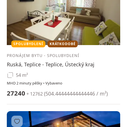
1
2
3
SPOLUBYDLENÍ
KRÁTKODOBÉ
PRONÁJEM BYTU
-
SPOLUBYDLENÍ
Ruská, Teplice - Teplice, Ústecký kraj
54 m²
MHD 2 minuty pěšky • Vybaveno
27240
(
504.44444444444446 / m²
)
+ 12762
Přidat do oblíbených