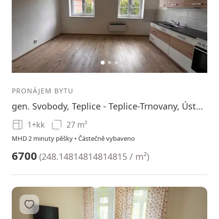
1
2
3
PRONÁJEM BYTU
gen. Svobody, Teplice - Teplice-Trnovany, Ústecký kraj
1+kk
27 m²
MHD 2 minuty pěšky • Částečně vybaveno
6700
(
248.14814814814815 / m²
)
Přidat do oblíbených