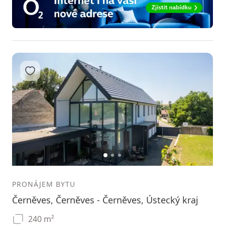
Přidat do oblíbených
1
2
3
PRONÁJEM BYTU
Černěves, Černěves - Černěves, Ústecký kraj
240 m²