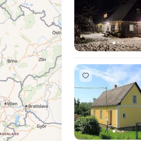
1
2
3
Přidat do oblíbených
1
2
3