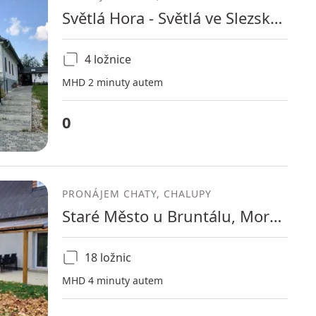
Světlá Hora - Světlá ve Slezsku, Moravskoslezský kraj
4 ložnice
MHD 2 minuty autem
0
PRONÁJEM CHATY, CHALUPY
Staré Město u Bruntálu, Moravskoslezský kraj
18 ložnic
MHD 4 minuty autem