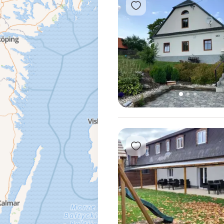
Přidat do oblíbených
1
2
3
Přidat do oblíbených