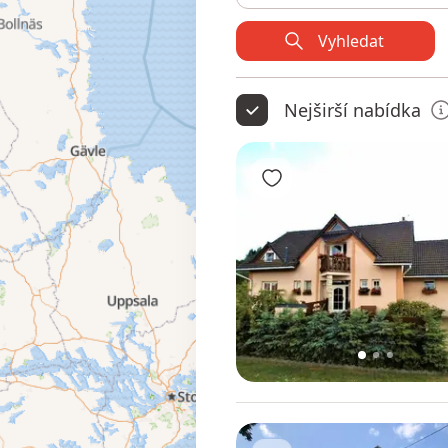
Vyhledat
Nejširší nabídka
Přidat do oblíbených
1
2
3