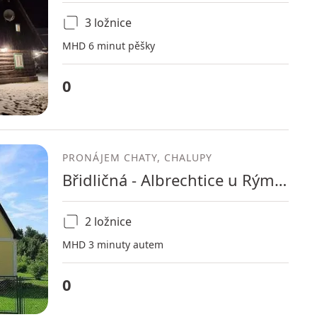
3 ložnice
MHD 6 minut pěšky
0
PRONÁJEM CHATY, CHALUPY
Břidličná - Albrechtice u Rýmařova, Moravskoslezský kraj
2 ložnice
MHD 3 minuty autem
0