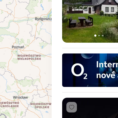
1
2
3
Přidat do oblíbených