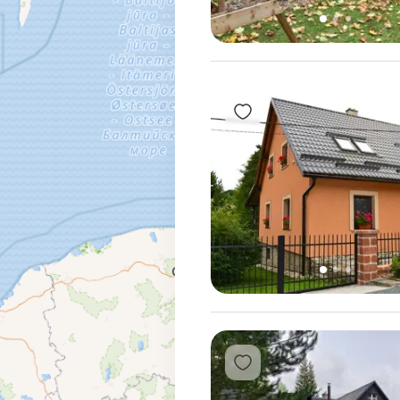
1
2
3
Přidat do oblíbených
1
2
3
Přidat do oblíbených