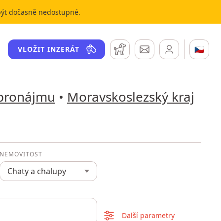
 být dočasně nedostupné.
Hlídací pes
Zprávy
🇨🇿
VLOŽIT INZERÁT
 pronájmu
•
Moravskoslezský kraj
NEMOVITOST
Chaty a chalupy
Další parametry