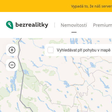
Pronájem chaty, chalupy okres Bruntál - stránka č. 13 | Bezr
Vypadá to, že náš serve
Bezrealitky
Nemovitosti
Premium 
Přibližít
Vyhledávat při pohybu v mapě
Oddálit