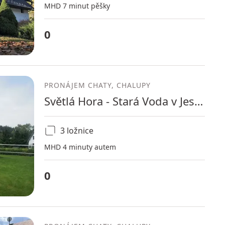
MHD 7 minut pěšky
0
PRONÁJEM CHATY, CHALUPY
Světlá Hora - Stará Voda v Jeseníkách, Moravskoslezský kraj
3 ložnice
MHD 4 minuty autem
0