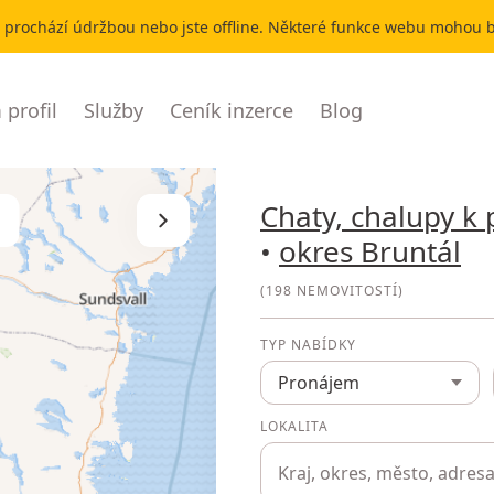
ealitky
r prochází údržbou nebo jste offline. Některé funkce webu mohou
profil
Služby
Ceník inzerce
Blog
Chaty, chalupy k
Skrýt seznam
•
okres Bruntál
(
198 NEMOVITOSTÍ
)
TYP NABÍDKY
Pronájem
LOKALITA