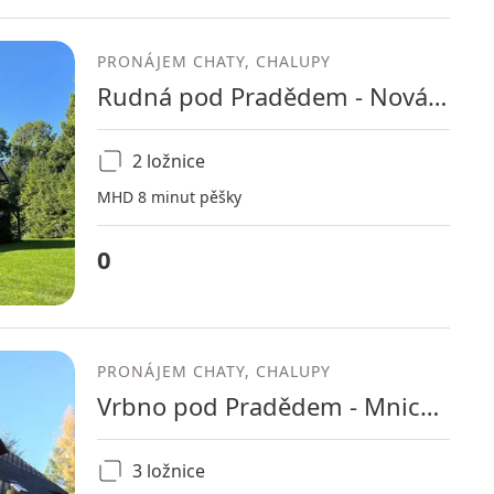
PRONÁJEM CHATY, CHALUPY
Rudná pod Pradědem - Nová Rudná, Moravskoslezský kraj
2 ložnice
MHD 8 minut pěšky
0
PRONÁJEM CHATY, CHALUPY
Vrbno pod Pradědem - Mnichov pod Pradědem, Moravskoslezský kraj
3 ložnice