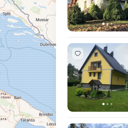
1
2
3
Přidat do oblíbených
1
2
3