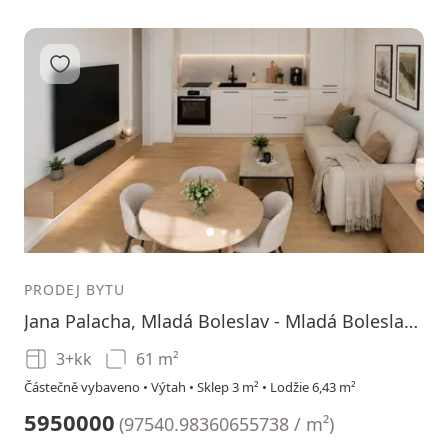
Přidat do oblíbených
1
2
3
PRODEJ BYTU
Jana Palacha, Mladá Boleslav - Mladá Boleslav, Středočeský kraj
3+kk
61 m²
Částečně vybaveno • Výtah • Sklep 3 m² • Lodžie 6,43 m²
5950000
(
97540.98360655738 / m²
)