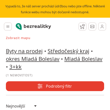
Prodej bytu 3+kk Mladá Boleslav | Bezrealitky
Vypadá to, že náš server prochází údržbou nebo jste offline. Některé
funkce webu mohou být dočasně nedostupné.
Bezrealitky
Hlavní menu
Hlídací pes
Zprávy
Zobrazit mapu
Vyhledávat při pohybu v mapě
Byty na prodej
•
Středočeský kraj
•
okres Mladá Boleslav
•
Mladá Boleslav
•
3+kk
(
1 NEMOVITOST
)
Podrobný filtr