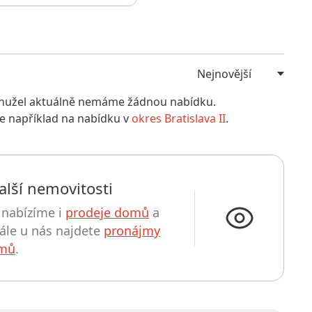
bohužel aktuálně nemáme žádnou nabídku.
e například na nabídku v
okres Bratislava II
.
alší nemovitosti
nabízíme i
prodeje domů
a
Dále u nás najdete
pronájmy
omů
.