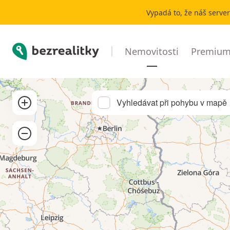
Prodej bytu 2+1 Ružinov | Bezrealitky
Vypadá to, že náš serve
Bezrealitky
Nemovitosti
Premium 
Přibližít
Vyhledávat při pohybu v mapě
Oddálit