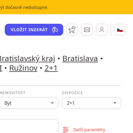
 být dočasně nedostupné.
Hlídací pes
Zprávy
🇨🇿
VLOŽIT INZERÁT
Bratislavský kraj
•
Bratislava
•
I
•
Ružinov
•
2+1
NEMOVITOST
DISPOZICE
Byt
2+1
Další parametry