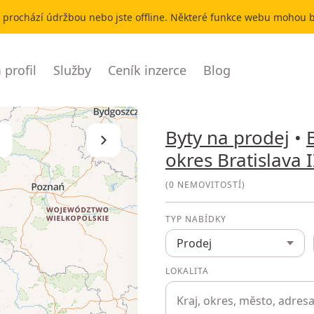
r prochází údržbou nebo jste offline. Některé funkce webu mohou
profil
Služby
Ceník inzerce
Blog
Byty na prodej
•
Skrýt seznam
okres Bratislava I
(
0 NEMOVITOSTÍ
)
TYP NABÍDKY
Prodej
LOKALITA