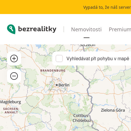
Prodej chaty, chalupy okres Kutná Hora | Bezrealitky
Vypadá to, že náš serve
Bezrealitky
Nemovitosti
Premium 
Přibližít
Vyhledávat při pohybu v mapě
Oddálit