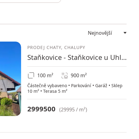
PRODEJ CHATY, CHALUPY
Staňkovice - Staňkovice u Uhlířských Janovic, Středočeský kraj
100 m²
900
m²
Částečně vybaveno • Parkování • Garáž • Sklep
10 m² • Terasa 5 m²
2999500
(
29995 / m²
)