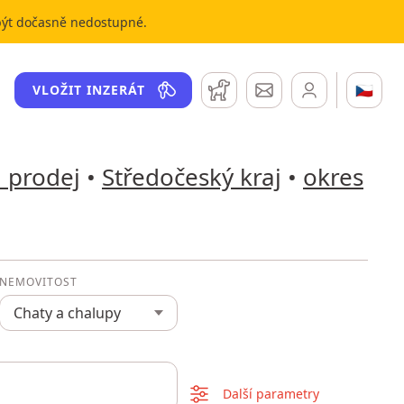
 být dočasně nedostupné.
Hlídací pes
Zprávy
🇨🇿
VLOŽIT INZERÁT
a prodej
•
Středočeský kraj
•
okres
NEMOVITOST
Chaty a chalupy
Další parametry