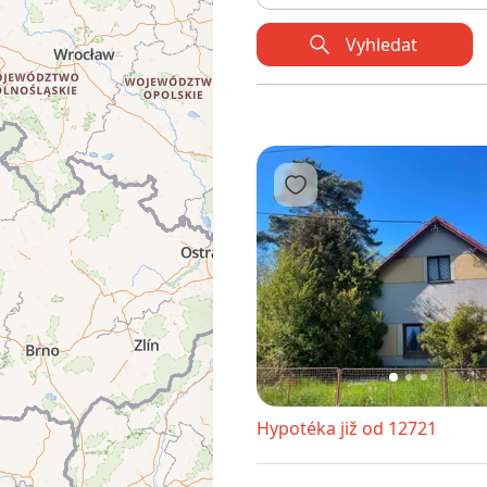
Vyhledat
Přidat do oblíbených
1
2
3
Hypotéka již od 12721