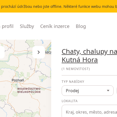
r prochází údržbou nebo jste offline. Některé funkce webu mohou
profil
Služby
Ceník inzerce
Blog
Chaty, chalupy n
Skrýt seznam
Kutná Hora
(
1 NEMOVITOST
)
TYP NABÍDKY
Prodej
LOKALITA