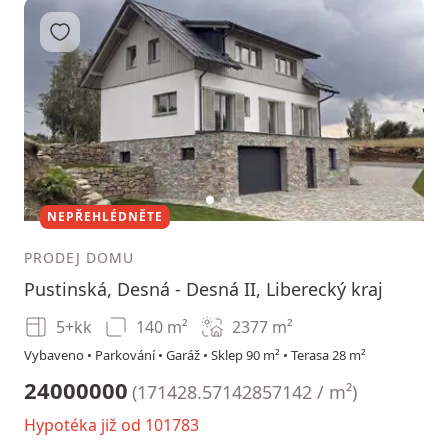
Přidat do oblíbených
1
2
3
NEPŘEHLÉDNĚTE
PRODEJ DOMU
Pustinská, Desná - Desná II, Liberecký kraj
5+kk
140 m²
2377
m²
Vybaveno • Parkování • Garáž • Sklep 90 m² • Terasa 28 m²
24000000
(
171428.57142857142 / m²
)
Hypotéka již od 101783