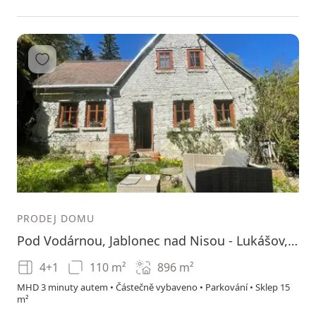
Přidat do oblíbených
1
2
3
PRODEJ DOMU
Pod Vodárnou, Jablonec nad Nisou - Lukášov, Liberecký kraj
4+1
110 m²
896
m²
MHD 3 minuty autem • Částečně vybaveno • Parkování • Sklep 15
m²