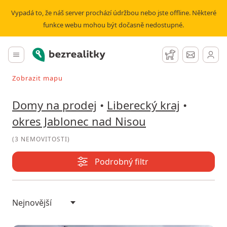
Prodej domu okres Jablonec nad Nisou | Bezrealitky
Vypadá to, že náš server prochází údržbou nebo jste offline. Některé
funkce webu mohou být dočasně nedostupné.
Bezrealitky
Hlavní menu
Hlídací pes
Zprávy
Zobrazit mapu
Vyhledávat při pohybu v mapě
Domy na prodej
•
Liberecký kraj
•
okres Jablonec nad Nisou
(
3 NEMOVITOSTI
)
Podrobný filtr