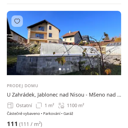
Přidat do oblíbených
1
2
3
PRODEJ DOMU
U Zahrádek, Jablonec nad Nisou - Mšeno nad Nisou, Liberecký kraj
Ostatní
1 m²
1100
m²
Částečně vybaveno • Parkování • Garáž
111
(
111 / m²
)