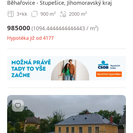
Běhařovice - Stupešice, Jihomoravský kraj
3+kk
900 m²
2000
m²
985000
(
1094.4444444444443 / m²
)
Hypotéka již od 4177
Přidat do oblíbených