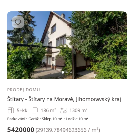
Přidat do oblíbených
1
2
3
PRODEJ DOMU
Štítary - Štítary na Moravě, Jihomoravský kraj
5+kk
186 m²
1309
m²
Parkování • Garáž • Sklep 10 m² • Lodžie 10 m²
5420000
(
29139.78494623656 / m²
)