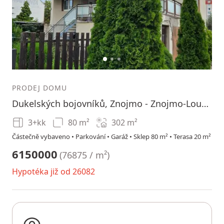
1
2
3
PRODEJ DOMU
Dukelských bojovníků, Znojmo - Znojmo-Louka, Jihomoravský kraj
3+kk
80 m²
302
m²
Částečně vybaveno • Parkování • Garáž • Sklep 80 m² • Terasa 20 m²
6150000
(
76875 / m²
)
Hypotéka již od 26082