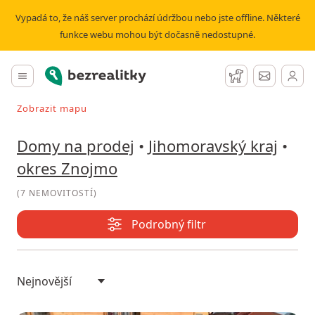
Prodej domu okres Znojmo | Bezrealitky
Vypadá to, že náš server prochází údržbou nebo jste offline. Některé
funkce webu mohou být dočasně nedostupné.
Bezrealitky
Hlavní menu
Hlídací pes
Zprávy
Zobrazit mapu
Vyhledávat při pohybu v mapě
Domy na prodej
•
Jihomoravský kraj
•
okres Znojmo
(
7 NEMOVITOSTÍ
)
Podrobný filtr