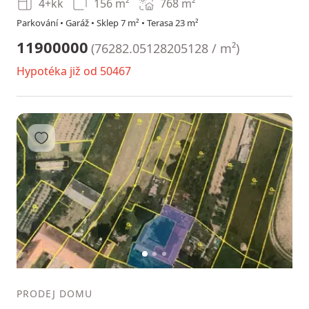
4+kk
156 m²
768
m²
Parkování • Garáž • Sklep 7 m² • Terasa 23 m²
11900000
(
76282.05128205128 / m²
)
Hypotéka již od 50467
Přidat do oblíbených
1
2
3
PRODEJ DOMU