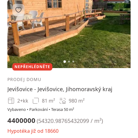
Přidat do oblíbených
1
2
3
NEPŘEHLÉDNĚTE
PRODEJ DOMU
Jevišovice - Jevišovice, Jihomoravský kraj
2+kk
81 m²
980
m²
Vybaveno • Parkování • Terasa 50 m²
4400000
(
54320.98765432099 / m²
)
Hypotéka již od 18660