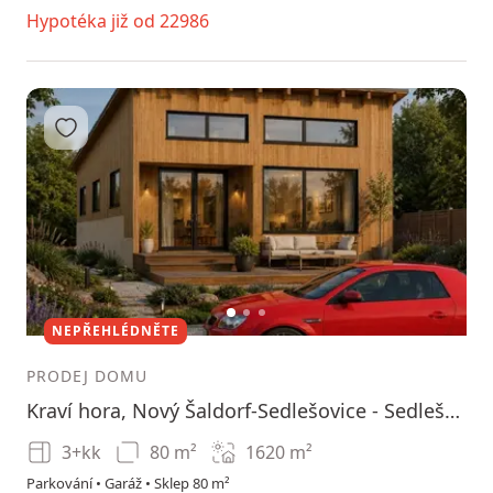
Hypotéka již od 22986
Přidat do oblíbených
1
2
3
NEPŘEHLÉDNĚTE
PRODEJ DOMU
Kraví hora, Nový Šaldorf-Sedlešovice - Sedlešovice, Jihomoravský kraj
3+kk
80 m²
1620
m²
Parkování • Garáž • Sklep 80 m²