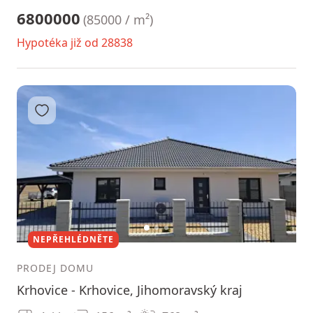
6800000
(
85000 / m²
)
Hypotéka již od 28838
Přidat do oblíbených
1
2
3
NEPŘEHLÉDNĚTE
PRODEJ DOMU
Krhovice - Krhovice, Jihomoravský kraj