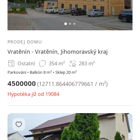
1
2
3
PRODEJ DOMU
Vratěnín - Vratěnín, Jihomoravský kraj
Ostatní
354 m²
283
m²
Parkování • Balkón 8 m² • Sklep 20 m²
4500000
(
12711.864406779661 / m²
)
Hypotéka již od 19084
Přidat do oblíbených