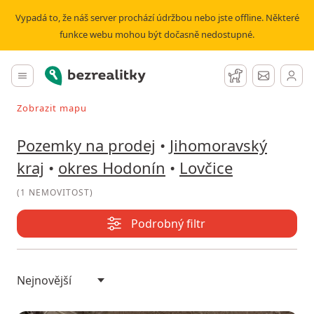
Prodej pozemku Lovčice | Bezrealitky
Vypadá to, že náš server prochází údržbou nebo jste offline. Některé
funkce webu mohou být dočasně nedostupné.
Bezrealitky
Hlavní menu
Hlídací pes
Zprávy
Zobrazit mapu
Vyhledávat při pohybu v mapě
Pozemky na prodej
•
Jihomoravský
kraj
•
okres Hodonín
•
Lovčice
(
1 NEMOVITOST
)
Podrobný filtr