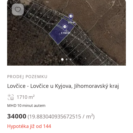
Přidat do oblíbených
1
2
3
PRODEJ POZEMKU
Lovčice - Lovčice u Kyjova, Jihomoravský kraj
1710
m²
MHD 10 minut autem
34000
(
19.883040935672515 / m²
)
Hypotéka již od 144