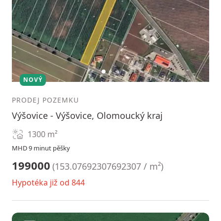
1
2
3
NOVÝ
PRODEJ POZEMKU
Výšovice - Výšovice, Olomoucký kraj
1300
m²
MHD 9 minut pěšky
199000
(
153.07692307692307 / m²
)
Hypotéka již od 844