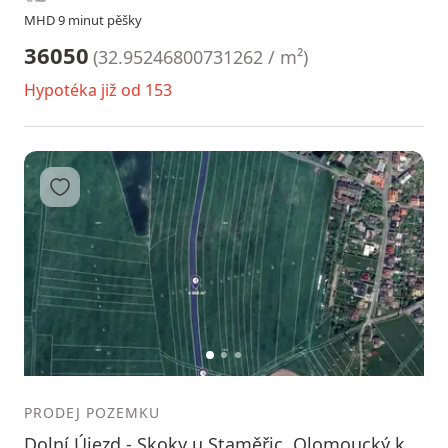
MHD 9 minut pěšky
36050
(
32.95246800731262 / m²
)
Hypotéka již od 153
Přidat do oblíbených
1
2
3
PRODEJ POZEMKU
Dolní Újezd - Skoky u Staměřic, Olomoucký kraj