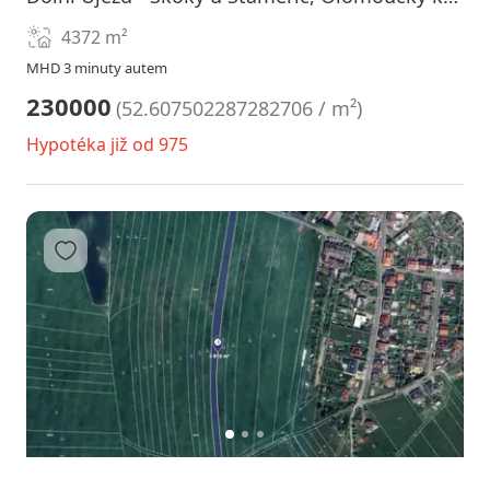
4372
m²
MHD 3 minuty autem
230000
(
52.607502287282706 / m²
)
Hypotéka již od 975
Přidat do oblíbených
1
2
3