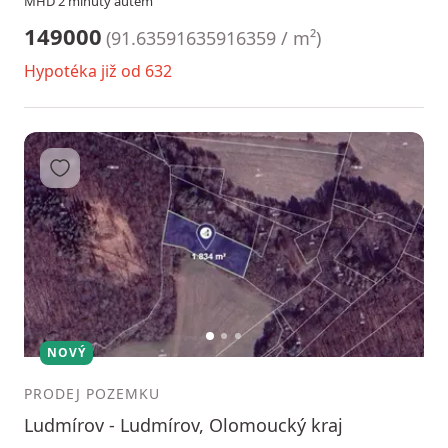
MHD 2 minuty autem
149000
(
91.63591635916359 / m²
)
Hypotéka již od 632
Přidat do oblíbených
1
2
3
NOVÝ
PRODEJ POZEMKU
Ludmírov - Ludmírov, Olomoucký kraj