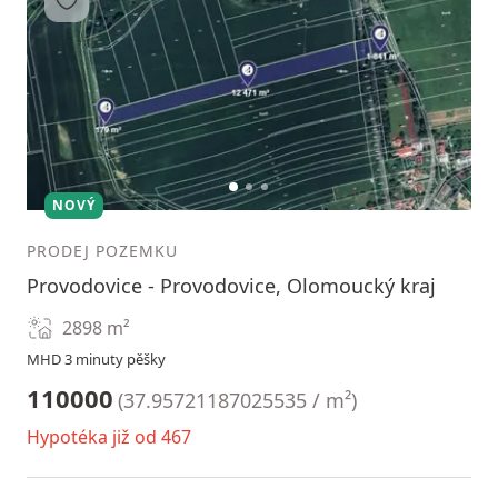
1
2
3
NOVÝ
PRODEJ POZEMKU
Provodovice - Provodovice, Olomoucký kraj
2898
m²
MHD 3 minuty pěšky
110000
(
37.95721187025535 / m²
)
Hypotéka již od 467