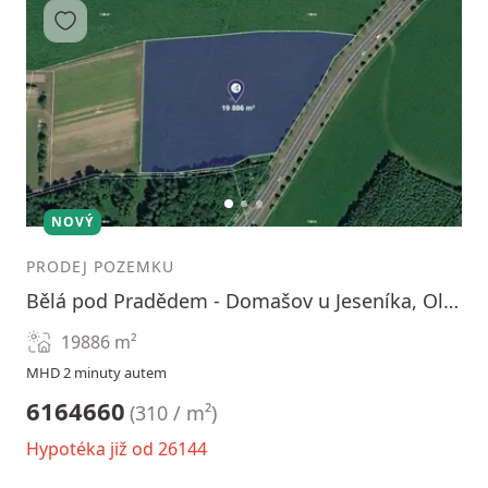
Přidat do oblíbených
1
2
3
NOVÝ
PRODEJ POZEMKU
Bělá pod Pradědem - Domašov u Jeseníka, Olomoucký kraj
19886
m²
MHD 2 minuty autem
6164660
(
310 / m²
)
Hypotéka již od 26144