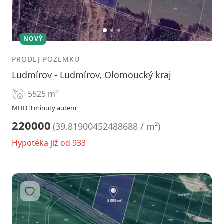
1
2
3
NOVÝ
PRODEJ POZEMKU
Ludmírov - Ludmírov, Olomoucký kraj
5525
m²
MHD 3 minuty autem
220000
(
39.81900452488688 / m²
)
Hypotéka již od 933
Přidat do oblíbených