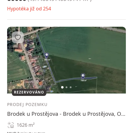
Hypotéka již od 254
Přidat do oblíbených
1
2
3
REZERVOVÁNO
PRODEJ POZEMKU
Brodek u Prostějova - Brodek u Prostějova, Olomoucký kraj
1626
m²