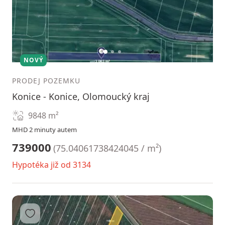
1
2
3
NOVÝ
PRODEJ POZEMKU
Konice - Konice, Olomoucký kraj
9848
m²
MHD 2 minuty autem
739000
(
75.04061738424045 / m²
)
Hypotéka již od 3134
Přidat do oblíbených