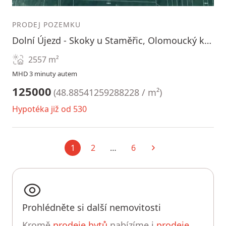
1
2
3
PRODEJ POZEMKU
Dolní Újezd - Skoky u Staměřic, Olomoucký kraj
2557
m²
MHD 3 minuty autem
125000
(
48.88541259288228 / m²
)
Hypotéka již od 530
1
2
…
6
Aktuální
Další
Prohlédněte si další nemovitosti
Kromě
prodeje bytů
nabízíme i
prodeje