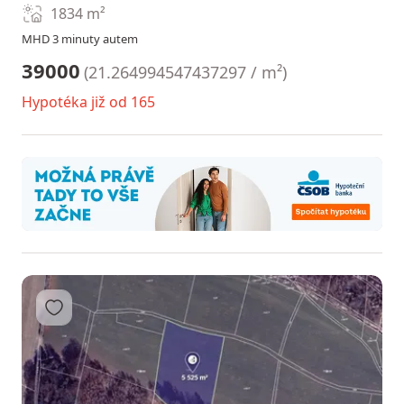
1834
m²
MHD 3 minuty autem
39000
(
21.264994547437297 / m²
)
Hypotéka již od 165
Přidat do oblíbených