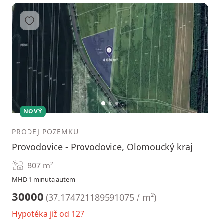
Přidat do oblíbených
1
2
3
NOVÝ
PRODEJ POZEMKU
Provodovice - Provodovice, Olomoucký kraj
807
m²
MHD 1 minuta autem
30000
(
37.174721189591075 / m²
)
Hypotéka již od 127