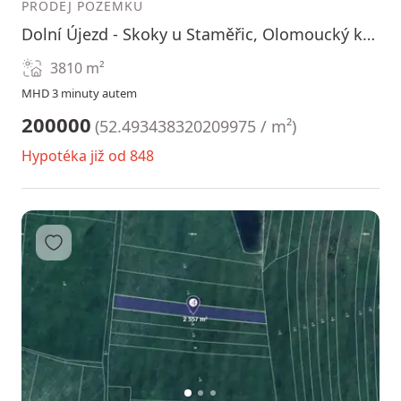
PRODEJ POZEMKU
Dolní Újezd - Skoky u Staměřic, Olomoucký kraj
3810
m²
MHD 3 minuty autem
200000
(
52.493438320209975 / m²
)
Hypotéka již od 848
Přidat do oblíbených