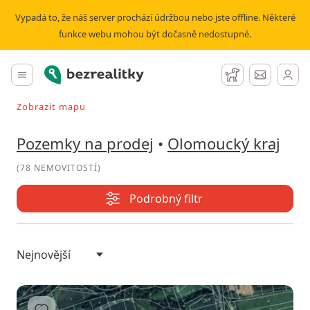
Prodej pozemku Olomoucký kraj | Bezrealitky
Vypadá to, že náš server prochází údržbou nebo jste offline. Některé
funkce webu mohou být dočasně nedostupné.
Bezrealitky
Hlavní menu
Hlídací pes
Zprávy
Zobrazit mapu
Vyhledávat při pohybu v mapě
Pozemky na prodej
•
Olomoucký kraj
(
78 NEMOVITOSTÍ
)
Podrobný filtr
Přidat do oblíbených