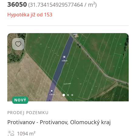
36050
(
31.734154929577464 / m²
)
Hypotéka již od 153
Přidat do oblíbených
1
2
3
NOVÝ
PRODEJ POZEMKU
Protivanov - Protivanov, Olomoucký kraj
1094
m²