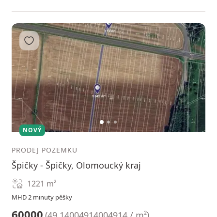
Přidat do oblíbených
1
2
3
NOVÝ
PRODEJ POZEMKU
Špičky - Špičky, Olomoucký kraj
1221
m²
MHD 2 minuty pěšky
60000
(
49.14004914004914 / m²
)