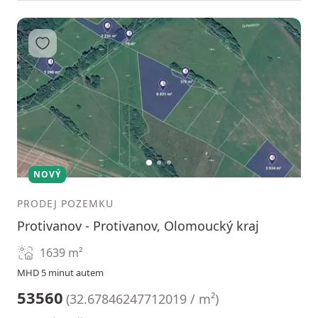
Přidat do oblíbených
1
2
3
NOVÝ
PRODEJ POZEMKU
Protivanov - Protivanov, Olomoucký kraj
1639
m²
MHD 5 minut autem
53560
(
32.67846247712019 / m²
)