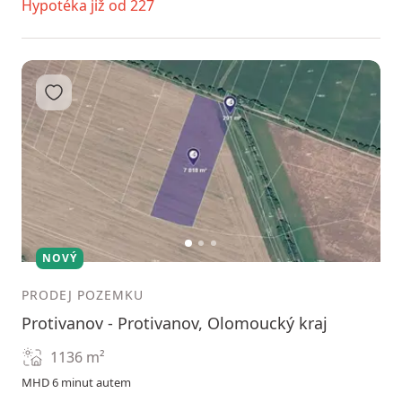
Hypotéka již od 227
Přidat do oblíbených
1
2
3
NOVÝ
PRODEJ POZEMKU
Protivanov - Protivanov, Olomoucký kraj
1136
m²
MHD 6 minut autem