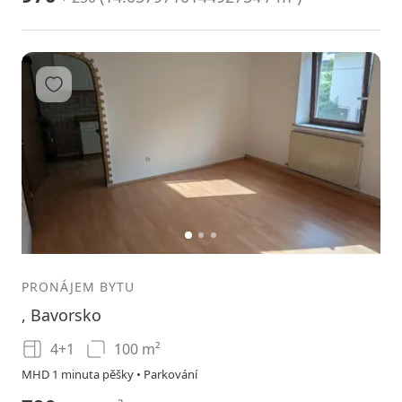
Přidat do oblíbených
1
2
3
PRONÁJEM BYTU
, Bavorsko
4+1
100 m²
MHD 1 minuta pěšky • Parkování