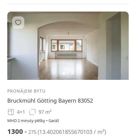
Přidat do oblíbených
1
2
3
PRONÁJEM BYTU
Bruckmühl Götting Bayern 83052
4+1
97 m²
MHD 2 minuty pěšky • Garáž
1300
(
13.402061855670103 / m²
)
+ 275