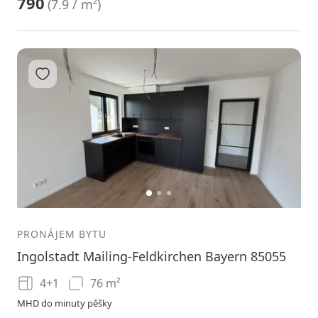
790
(
7.9 / m²
)
Přidat do oblíbených
1
2
3
PRONÁJEM BYTU
Ingolstadt Mailing-Feldkirchen Bayern 85055
4+1
76 m²
MHD do minuty pěšky