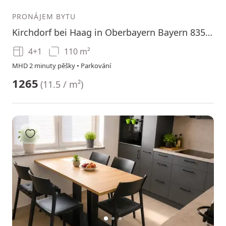
PRONÁJEM BYTU
Kirchdorf bei Haag in Oberbayern Bayern 83527
4+1
110 m²
MHD 2 minuty pěšky • Parkování
1265
(
11.5 / m²
)
Přidat do oblíbených
1
2
3