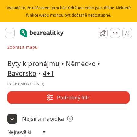
Pronájem bytu 4+1 Bavorsko | Bezrealitky
Vypadá to, že náš server prochází údržbou nebo jste offline. Některé
funkce webu mohou být dočasně nedostupné.
Bezrealitky
Hlavní menu
Hlídací pes
Zprávy
Zobrazit mapu
Vyhledávat při pohybu v mapě
Byty k pronájmu
•
Německo
•
Bavorsko
•
4+1
(
33 NEMOVITOSTÍ
)
Podrobný filtr
Nejširší nabídka