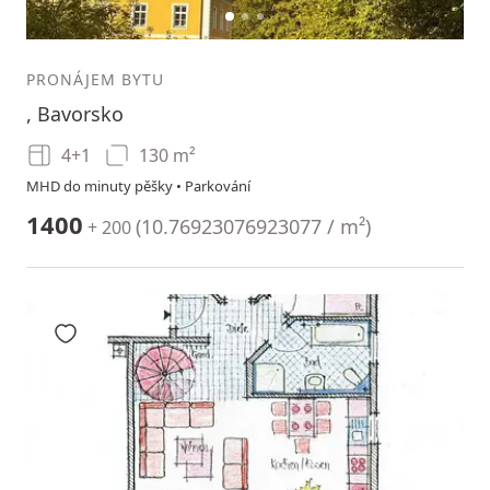
1
2
3
PRONÁJEM BYTU
, Bavorsko
4+1
130 m²
MHD do minuty pěšky • Parkování
1400
(
10.76923076923077 / m²
)
+ 200
Přidat do oblíbených