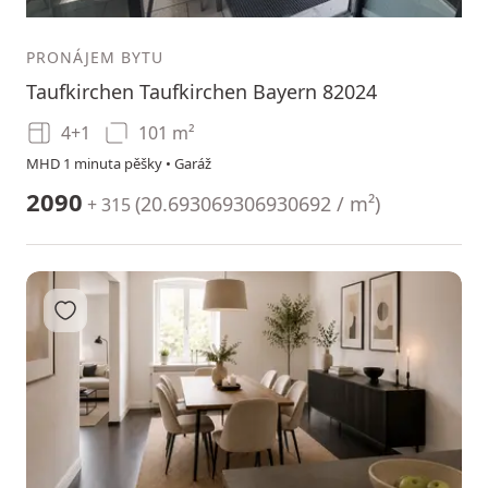
1
2
PRONÁJEM BYTU
Taufkirchen Taufkirchen Bayern 82024
4+1
101 m²
MHD 1 minuta pěšky • Garáž
2090
(
20.693069306930692 / m²
)
+ 315
Přidat do oblíbených