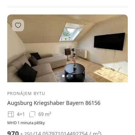
Přidat do oblíbených
1
2
3
PRONÁJEM BYTU
Augsburg Kriegshaber Bayern 86156
4+1
69 m²
MHD 1 minuta pěšky
970
(
14.057971014492754 / m²
)
+ 250