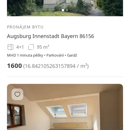
1
2
PRONÁJEM BYTU
Augsburg Innenstadt Bayern 86156
4+1
95 m²
MHD 1 minuta pěšky • Parkování • Garáž
1600
(
16.842105263157894 / m²
)
Přidat do oblíbených