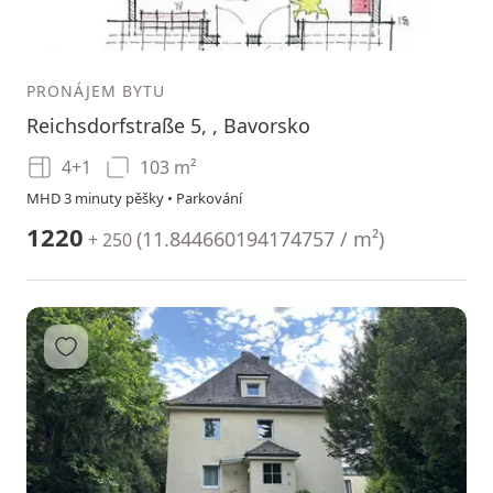
1
PRONÁJEM BYTU
Reichsdorfstraße 5, , Bavorsko
4+1
103 m²
MHD 3 minuty pěšky • Parkování
1220
(
11.844660194174757 / m²
)
+ 250
Přidat do oblíbených