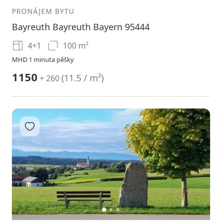
PRONÁJEM BYTU
Bayreuth Bayreuth Bayern 95444
4+1
100 m²
MHD 1 minuta pěšky
1150
(
11.5 / m²
)
+ 260
Přidat do oblíbených
1
2
3