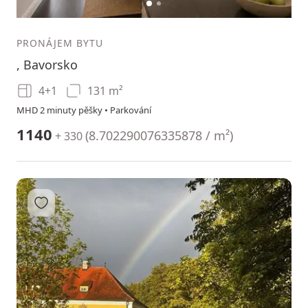
1
2
PRONÁJEM BYTU
, Bavorsko
4+1
131 m²
MHD 2 minuty pěšky • Parkování
1140
(
8.702290076335878 / m²
)
+ 330
Přidat do oblíbených