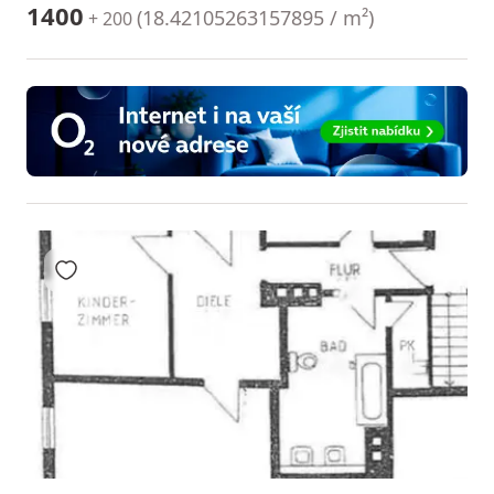
1400
(
18.42105263157895 / m²
)
+ 200
Přidat do oblíbených
1
2
3