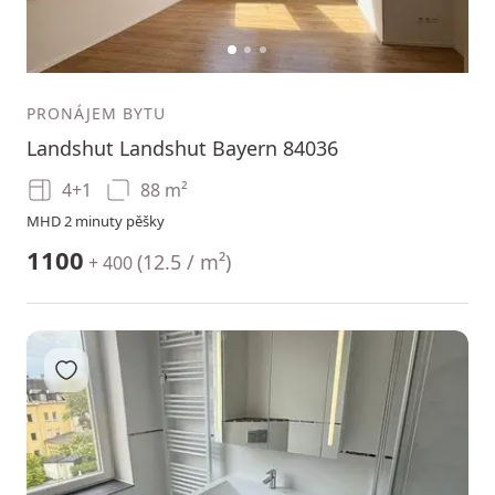
1
2
3
PRONÁJEM BYTU
Landshut Landshut Bayern 84036
4+1
88 m²
MHD 2 minuty pěšky
1100
(
12.5 / m²
)
+ 400
Přidat do oblíbených