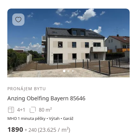
Přidat do oblíbených
1
2
3
PRONÁJEM BYTU
Anzing Obelfing Bayern 85646
4+1
80 m²
MHD 1 minuta pěšky • Výtah • Garáž
1890
(
23.625 / m²
)
+ 240