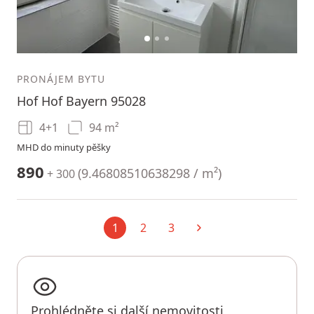
1
2
3
PRONÁJEM BYTU
Hof Hof Bayern 95028
4+1
94 m²
MHD do minuty pěšky
890
(
9.46808510638298 / m²
)
+ 300
1
2
3
Aktuální
Další
Prohlédněte si další nemovitosti