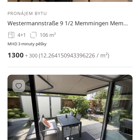
PRONÁJEM BYTU
Westermannstraße 9 1/2 Memmingen Memmingen Bayern 87700
4+1
106 m²
MHD 3 minuty pěšky
1300
(
12.264150943396226 / m²
)
+ 300
Přidat do oblíbených