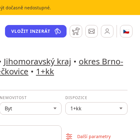
 být dočasně nedostupné.
Hlídací pes
Zprávy
🇨🇿
VLOŽIT INZERÁT
•
Jihomoravský kraj
•
okres Brno-
čkovice
•
1+kk
NEMOVITOST
DISPOZICE
Byt
1+kk
Další parametry