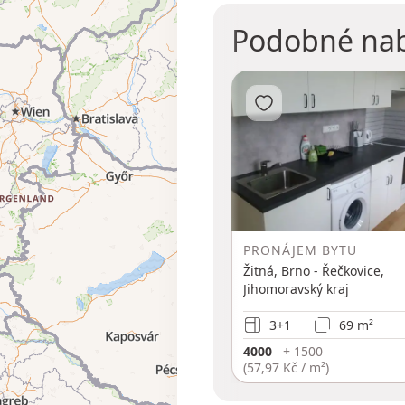
Podobné na
Přidat do oblíbených
PRONÁJEM BYTU
Žitná, Brno - Řečkovice,
Jihomoravský kraj
3+1
69 m²
4000
+ 1500
(
57,97 Kč / m²
)