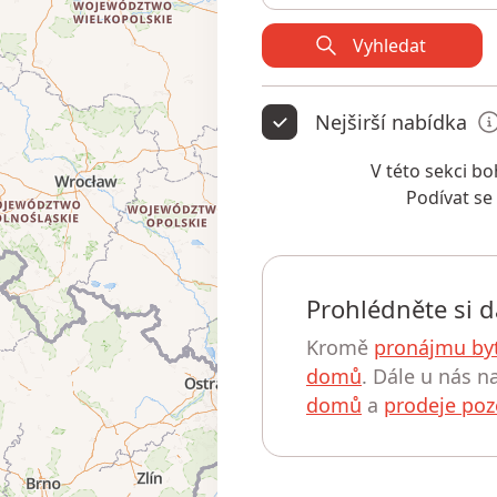
Vyhledat
Nejširší nabídka
V této sekci 
Podívat se
Prohlédněte si d
Kromě
pronájmu by
domů
. Dále u nás n
domů
a
prodeje po