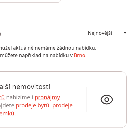
bohužel aktuálně nemáme žádnou nabídku.
 můžete například na nabídku v
Brno
.
alší nemovitosti
tů
nabízíme i
pronájmy
ajdete
prodeje bytů
,
prodeje
zemků
.