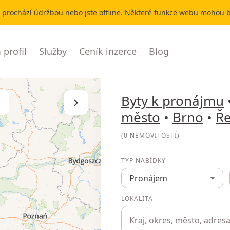
r prochází údržbou nebo jste offline. Některé funkce webu mohou
profil
Služby
Ceník inzerce
Blog
Byty k pronájmu
Skrýt seznam
město
•
Brno
•
Ře
(
0 NEMOVITOSTÍ
)
TYP NABÍDKY
Pronájem
LOKALITA