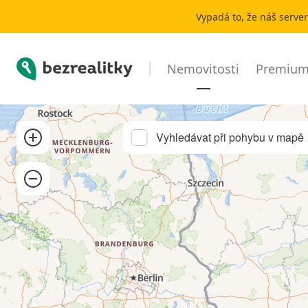
Pronájem bytu 1+kk Řečkovice | Bezrealitky
Vypadá to, že náš serve
Bezrealitky
Nemovitosti
Premium 
Přibližít
Vyhledávat při pohybu v mapě
Oddálit