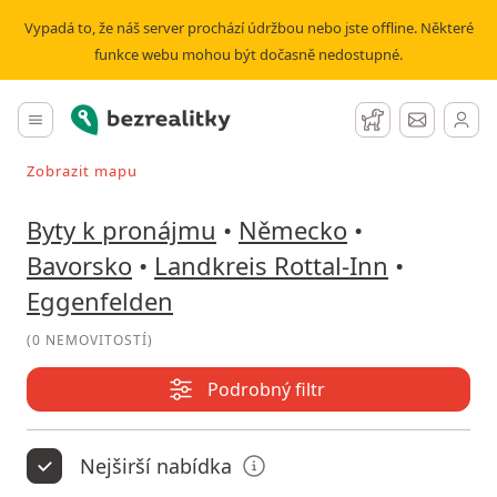
Pronájem bytu Eggenfelden | Bezrealitky
Vypadá to, že náš server prochází údržbou nebo jste offline. Některé
funkce webu mohou být dočasně nedostupné.
Bezrealitky
Hlavní menu
Hlídací pes
Zprávy
Zobrazit mapu
Vyhledávat při pohybu v mapě
Byty k pronájmu
•
Německo
•
Bavorsko
•
Landkreis Rottal-Inn
•
Eggenfelden
(
0 NEMOVITOSTÍ
)
Podrobný filtr
Nejširší nabídka