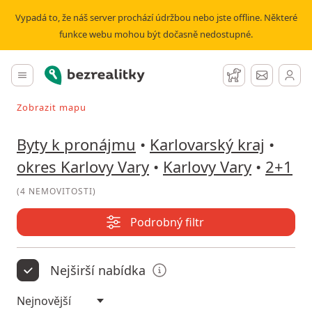
Pronájem bytu 2+1 Karlovy Vary | Bezrealitky
Vypadá to, že náš server prochází údržbou nebo jste offline. Některé
funkce webu mohou být dočasně nedostupné.
Bezrealitky
Hlavní menu
Hlídací pes
Zprávy
Zobrazit mapu
Vyhledávat při pohybu v mapě
Byty k pronájmu
•
Karlovarský kraj
•
okres Karlovy Vary
•
Karlovy Vary
•
2+1
(
4 NEMOVITOSTI
)
Podrobný filtr
Nejširší nabídka