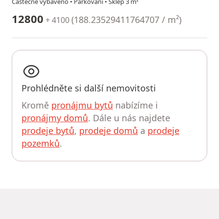
Částečně vybaveno • Parkování • Sklep 3 m²
12800
(
188.23529411764707 / m²
)
+ 4100
Prohlédněte si další nemovitosti
Kromě
pronájmu bytů
nabízíme i
pronájmy domů
. Dále u nás najdete
prodeje bytů
,
prodeje domů
a
prodeje
pozemků
.
UPRAVIT HLEDÁNÍ
MapLibre
|
© OpenMapTiles
© OpenStreetMap contributors