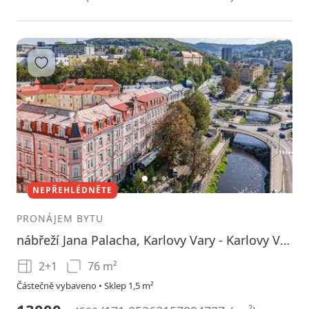
Přidat do oblíbených
1
2
3
NEPŘEHLÉDNĚTE
PRONÁJEM BYTU
nábřeží Jana Palacha, Karlovy Vary - Karlovy Vary, Karlovarský kraj
2+1
76 m²
Částečně vybaveno • Sklep 1,5 m²