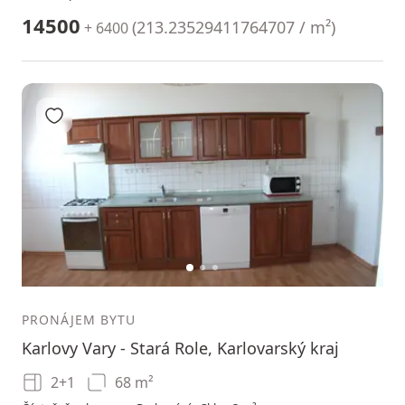
14500
(
213.23529411764707 / m²
)
+ 6400
Přidat do oblíbených
1
2
3
PRONÁJEM BYTU
Karlovy Vary - Stará Role, Karlovarský kraj
2+1
68 m²