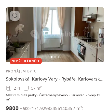
Přidat do oblíbených
1
2
3
NEPŘEHLÉDNĚTE
PRONÁJEM BYTU
Sokolovská, Karlovy Vary - Rybáře, Karlovarský kraj
2+1
57 m²
MHD 1 minuta pěšky • Částečně vybaveno • Parkování • Sklep 11
m²
9800
(
171.9298245614035 / m²
)
+ 500