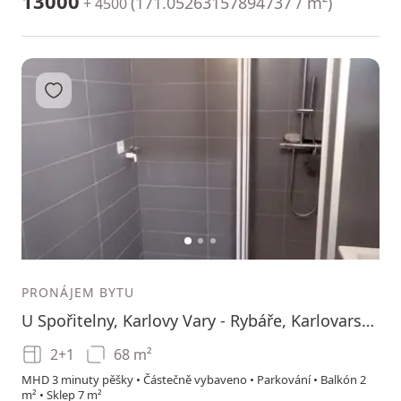
13000
(
171.05263157894737 / m²
)
+ 4500
Přidat do oblíbených
1
2
3
PRONÁJEM BYTU
U Spořitelny, Karlovy Vary - Rybáře, Karlovarský kraj
2+1
68 m²
MHD 3 minuty pěšky • Částečně vybaveno • Parkování • Balkón 2
m² • Sklep 7 m²