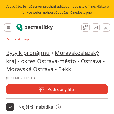
Pronájem bytu 3+kk Moravská Ostrava | Bezrealitky
Vypadá to, že náš server prochází údržbou nebo jste offline. Některé
funkce webu mohou být dočasně nedostupné.
Bezrealitky
Hlavní menu
Hlídací pes
Zprávy
Zobrazit mapu
Vyhledávat při pohybu v mapě
Byty k pronájmu
•
Moravskoslezský
kraj
•
okres Ostrava-město
•
Ostrava
•
Moravská Ostrava
•
3+kk
(
0 NEMOVITOSTÍ
)
Podrobný filtr
Nejširší nabídka