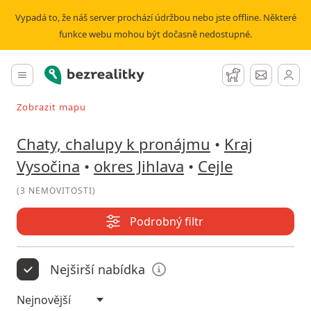
Pronájem chaty, chalupy Cejle | Bezrealitky
Vypadá to, že náš server prochází údržbou nebo jste offline. Některé
funkce webu mohou být dočasně nedostupné.
Bezrealitky
Hlavní menu
Hlídací pes
Zprávy
Zobrazit mapu
Vyhledávat při pohybu v mapě
Chaty, chalupy k pronájmu
•
Kraj
Vysočina
•
okres Jihlava
•
Cejle
(
3 NEMOVITOSTI
)
Podrobný filtr
Nejširší nabídka