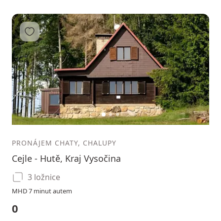
Přidat do oblíbených
1
2
3
PRONÁJEM CHATY, CHALUPY
Cejle - Hutě, Kraj Vysočina
3 ložnice
MHD 7 minut autem
0