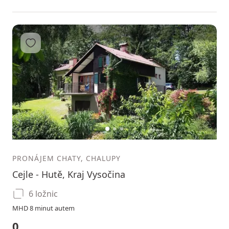
Přidat do oblíbených
1
2
3
PRONÁJEM CHATY, CHALUPY
Cejle - Hutě, Kraj Vysočina
6 ložnic
MHD 8 minut autem
0