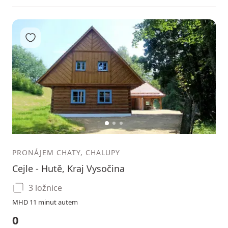
Přidat do oblíbených
1
2
3
PRONÁJEM CHATY, CHALUPY
Cejle - Hutě, Kraj Vysočina
3 ložnice
MHD 11 minut autem
0