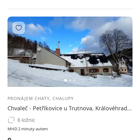
Přidat do oblíbených
1
2
3
PRONÁJEM CHATY, CHALUPY
Chvaleč - Petříkovice u Trutnova, Královéhradecký kraj
6 ložnic
MHD 2 minuty autem
0