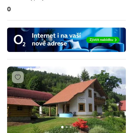
0
Přidat do oblíbených
1
2
3