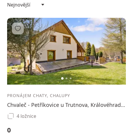
Přidat do oblíbených
1
2
3
PRONÁJEM CHATY, CHALUPY
Chvaleč - Petříkovice u Trutnova, Královéhradecký kraj
4 ložnice
0