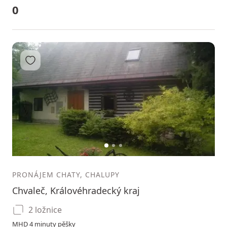
0
Přidat do oblíbených
1
2
3
PRONÁJEM CHATY, CHALUPY
Chvaleč, Královéhradecký kraj
2 ložnice
MHD 4 minuty pěšky