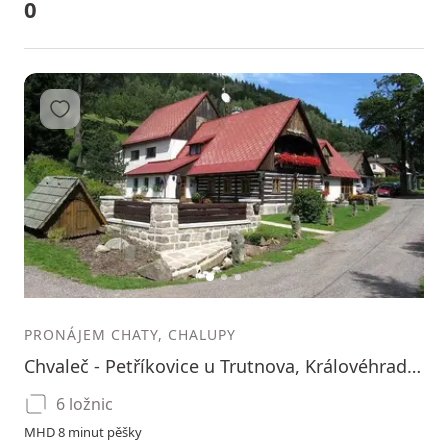
0
Přidat do oblíbených
1
2
3
PRONÁJEM CHATY, CHALUPY
Chvaleč - Petříkovice u Trutnova, Královéhradecký kraj
6 ložnic
MHD 8 minut pěšky