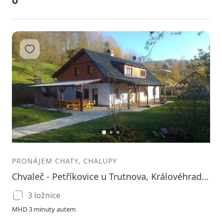
Přidat do oblíbených
1
2
3
PRONÁJEM CHATY, CHALUPY
Chvaleč - Petříkovice u Trutnova, Královéhradecký kraj
3 ložnice
MHD 3 minuty autem