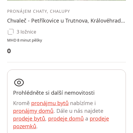
PRONÁJEM CHATY, CHALUPY
Chvaleč - Petříkovice u Trutnova, Královéhradecký kraj
3 ložnice
MHD 8 minut pěšky
0
Prohlédněte si další nemovitosti
Kromě
pronájmu bytů
nabízíme i
pronájmy domů
. Dále u nás najdete
prodeje bytů
,
prodeje domů
a
prodeje
pozemků
.