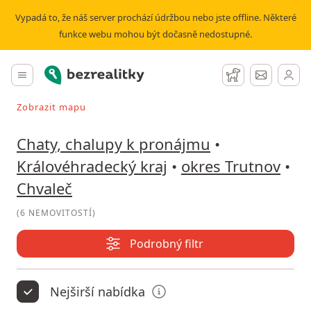
Pronájem chaty, chalupy Chvaleč | Bezrealitky
Vypadá to, že náš server prochází údržbou nebo jste offline. Některé
funkce webu mohou být dočasně nedostupné.
Bezrealitky
Hlavní menu
Hlídací pes
Zprávy
Zobrazit mapu
Vyhledávat při pohybu v mapě
Chaty, chalupy k pronájmu
•
Královéhradecký kraj
•
okres Trutnov
•
Chvaleč
(
6 NEMOVITOSTÍ
)
Podrobný filtr
Nejširší nabídka