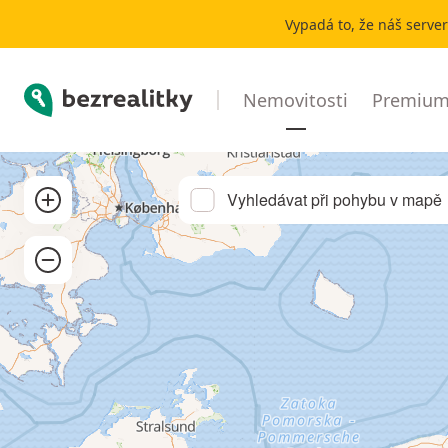
Pronájem chaty, chalupy Horní Vltavice | Bezrealitky
Vypadá to, že náš serve
Bezrealitky
Nemovitosti
Premium 
Přibližít
Vyhledávat při pohybu v mapě
Oddálit