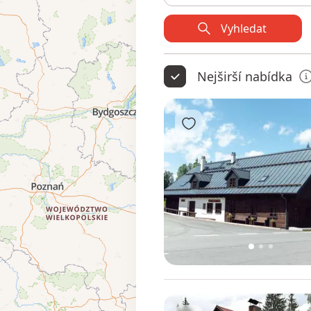
Vyhledat
Nejširší nabídka
Přidat do oblíbených
1
2
3