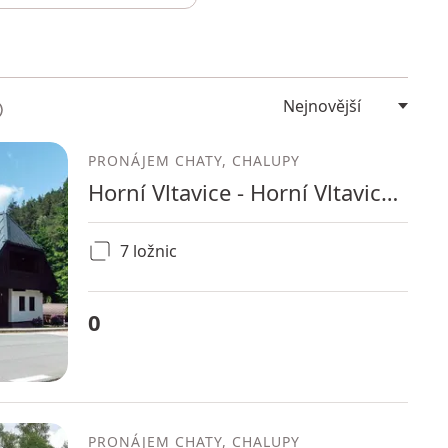
PRONÁJEM CHATY, CHALUPY
Horní Vltavice - Horní Vltavice, Jihočeský kraj
7 ložnic
0
PRONÁJEM CHATY, CHALUPY