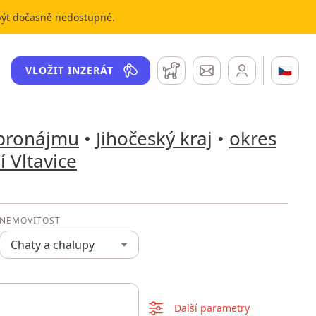
 být dočasně nedostupné.
Hlídací pes
Zprávy
🇨🇿
VLOŽIT INZERÁT
 pronájmu
•
Jihočeský kraj
•
okres
 Vltavice
NEMOVITOST
Chaty a chalupy
Další parametry