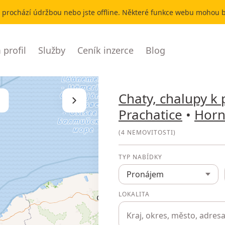
r prochází údržbou nebo jste offline. Některé funkce webu mohou
profil
Služby
Ceník inzerce
Blog
Chaty, chalupy k
Skrýt seznam
Prachatice
•
Horní
(
4 NEMOVITOSTI
)
TYP NABÍDKY
Pronájem
LOKALITA