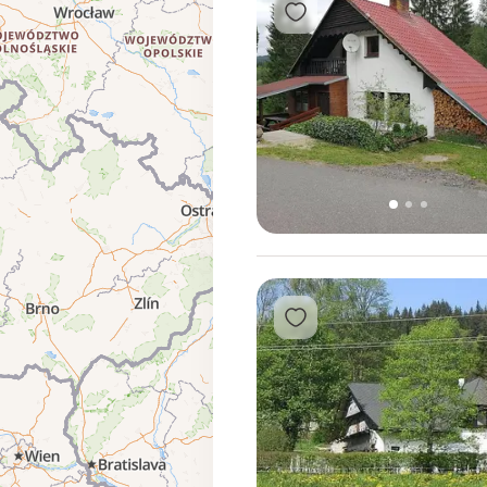
Přidat do oblíbených
1
2
3
Přidat do oblíbených