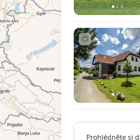
1
2
3
Přidat do oblíbených
1
2
3
Prohlédněte si d