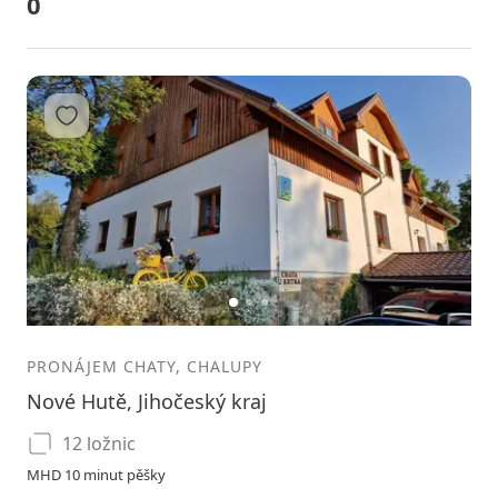
0
Přidat do oblíbených
1
2
3
PRONÁJEM CHATY, CHALUPY
Nové Hutě, Jihočeský kraj
12 ložnic
MHD 10 minut pěšky