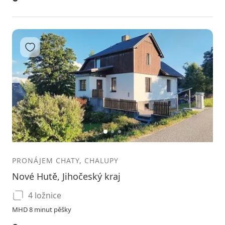
Přidat do oblíbených
1
2
3
PRONÁJEM CHATY, CHALUPY
Nové Hutě, Jihočeský kraj
4 ložnice
MHD 8 minut pěšky