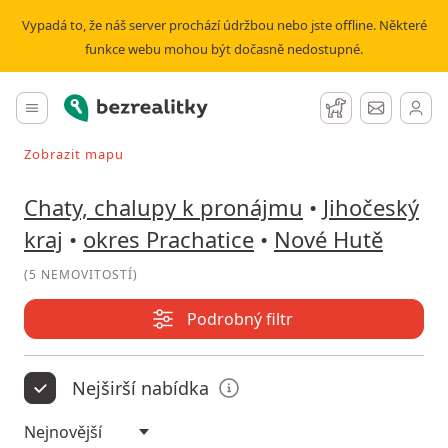
Pronájem chaty, chalupy Nové Hutě | Bezrealitky
Vypadá to, že náš server prochází údržbou nebo jste offline. Některé
funkce webu mohou být dočasně nedostupné.
Bezrealitky
Hlavní menu
Hlídací pes
Zprávy
Zobrazit mapu
Vyhledávat při pohybu v mapě
Chaty, chalupy k pronájmu
•
Jihočeský
kraj
•
okres Prachatice
•
Nové Hutě
(
5 NEMOVITOSTÍ
)
Podrobný filtr
Nejširší nabídka