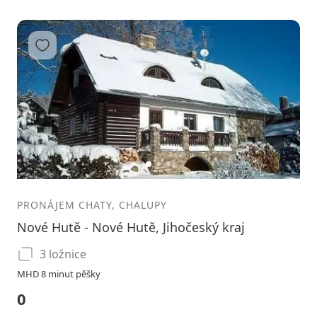
Přidat do oblíbených
1
2
3
PRONÁJEM CHATY, CHALUPY
Nové Hutě - Nové Hutě, Jihočeský kraj
3 ložnice
MHD 8 minut pěšky
0