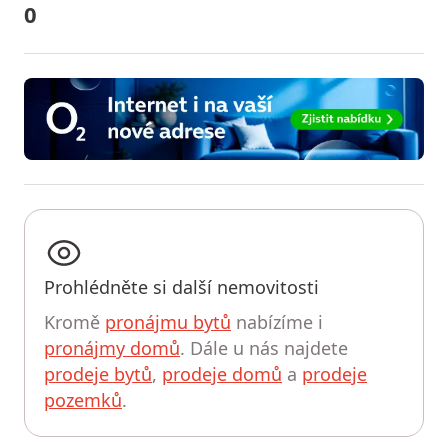
0
Prohlédněte si další nemovitosti
Kromě
pronájmu bytů
nabízíme i
pronájmy domů
. Dále u nás najdete
prodeje bytů
,
prodeje domů
a
prodeje
pozemků
.
UPRAVIT HLEDÁNÍ