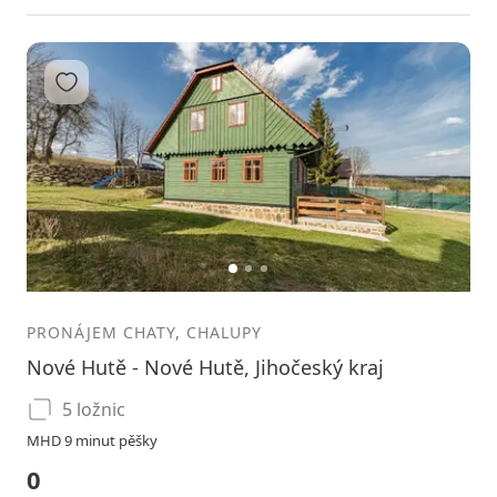
Přidat do oblíbených
1
2
3
PRONÁJEM CHATY, CHALUPY
Nové Hutě - Nové Hutě, Jihočeský kraj
5 ložnic
MHD 9 minut pěšky
0