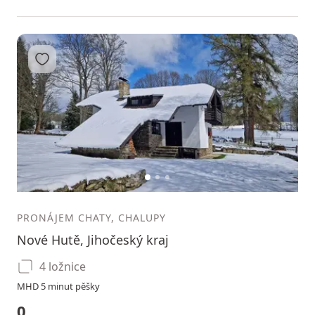
Přidat do oblíbených
1
2
3
PRONÁJEM CHATY, CHALUPY
Nové Hutě, Jihočeský kraj
4 ložnice
MHD 5 minut pěšky
0