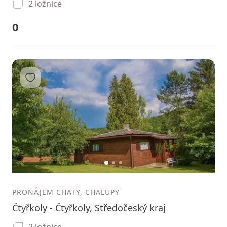
2 ložnice
0
Přidat do oblíbených
1
2
3
PRONÁJEM CHATY, CHALUPY
Čtyřkoly - Čtyřkoly, Středočeský kraj
2 ložnice