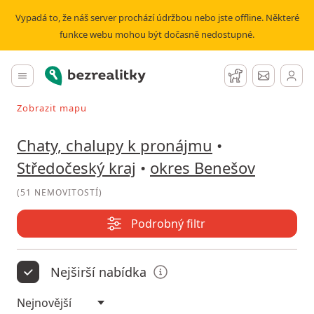
Pronájem chaty, chalupy okres Benešov | Bezrealitky
Vypadá to, že náš server prochází údržbou nebo jste offline. Některé
funkce webu mohou být dočasně nedostupné.
Bezrealitky
Hlavní menu
Hlídací pes
Zprávy
Zobrazit mapu
Vyhledávat při pohybu v mapě
Chaty, chalupy k pronájmu
•
Středočeský kraj
•
okres Benešov
(
51 NEMOVITOSTÍ
)
Podrobný filtr
Nejširší nabídka