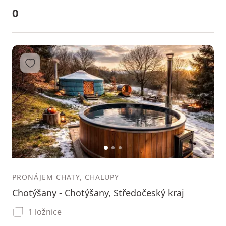
0
Přidat do oblíbených
1
2
3
PRONÁJEM CHATY, CHALUPY
Chotýšany - Chotýšany, Středočeský kraj
1 ložnice