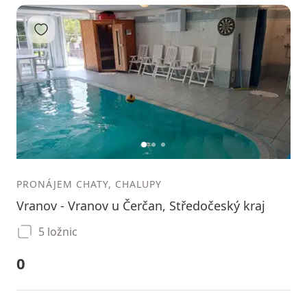
Přidat do oblíbených
1
2
3
PRONÁJEM CHATY, CHALUPY
Vranov - Vranov u Čerčan, Středočeský kraj
5 ložnic
0