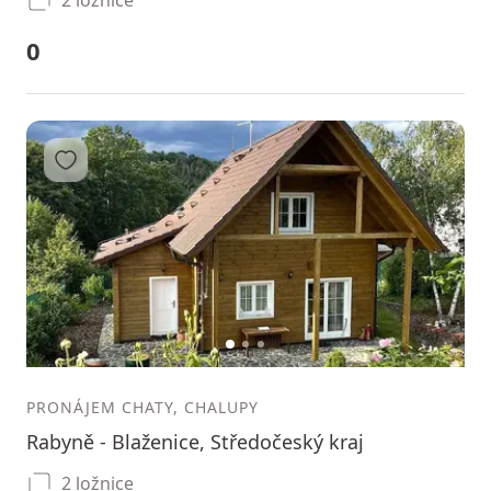
0
Přidat do oblíbených
1
2
3
PRONÁJEM CHATY, CHALUPY
Rabyně - Blaženice, Středočeský kraj
2 ložnice