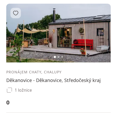
Přidat do oblíbených
1
2
3
PRONÁJEM CHATY, CHALUPY
Děkanovice - Děkanovice, Středočeský kraj
1 ložnice
0