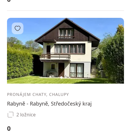
Přidat do oblíbených
1
2
3
PRONÁJEM CHATY, CHALUPY
Rabyně - Rabyně, Středočeský kraj
2 ložnice
0