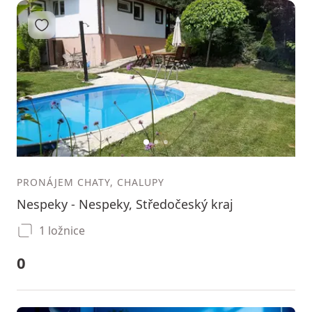
Přidat do oblíbených
1
2
3
PRONÁJEM CHATY, CHALUPY
Nespeky - Nespeky, Středočeský kraj
1 ložnice
0