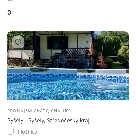
0
Přidat do oblíbených
1
2
3
PRONÁJEM CHATY, CHALUPY
Pyšely - Pyšely, Středočeský kraj
1 ložnice