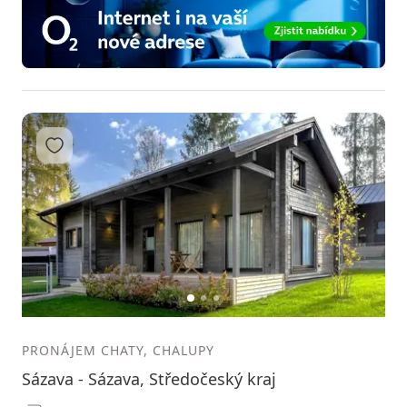
Přidat do oblíbených
1
2
3
PRONÁJEM CHATY, CHALUPY
Sázava - Sázava, Středočeský kraj