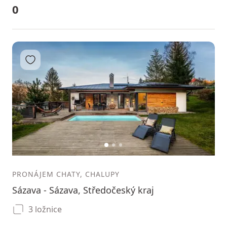
0
Přidat do oblíbených
1
2
3
PRONÁJEM CHATY, CHALUPY
Sázava - Sázava, Středočeský kraj
3 ložnice