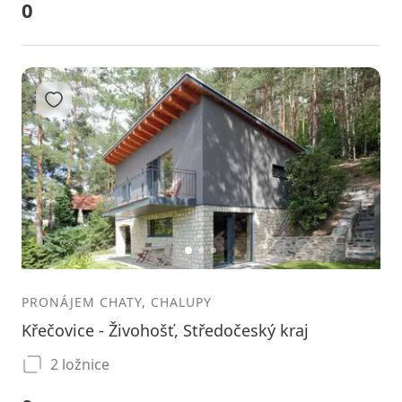
0
Přidat do oblíbených
1
2
3
PRONÁJEM CHATY, CHALUPY
Křečovice - Živohošť, Středočeský kraj
2 ložnice