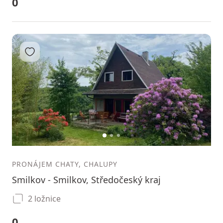
0
Přidat do oblíbených
1
2
3
PRONÁJEM CHATY, CHALUPY
Smilkov - Smilkov, Středočeský kraj
2 ložnice
0