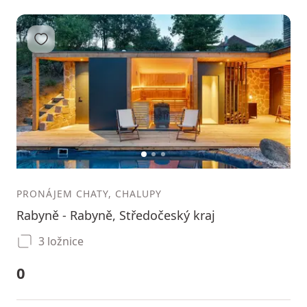
Přidat do oblíbených
1
2
3
PRONÁJEM CHATY, CHALUPY
Rabyně - Rabyně, Středočeský kraj
3 ložnice
0