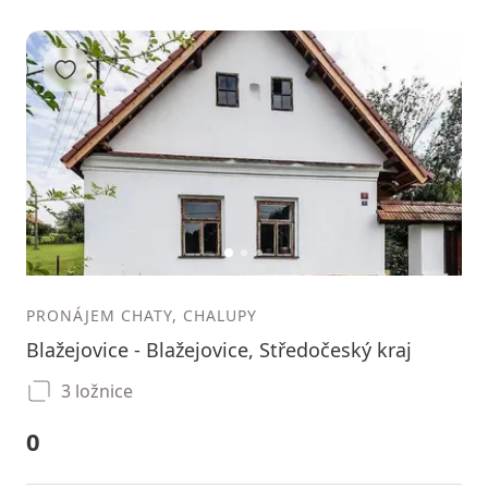
Přidat do oblíbených
1
2
3
PRONÁJEM CHATY, CHALUPY
Blažejovice - Blažejovice, Středočeský kraj
3 ložnice
0