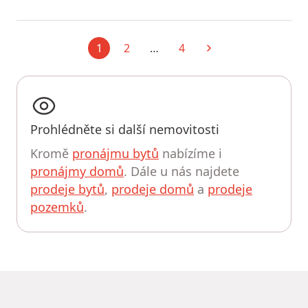
1
2
…
4
Aktuální
Další
Prohlédněte si další nemovitosti
Kromě
pronájmu bytů
nabízíme i
pronájmy domů
. Dále u nás najdete
prodeje bytů
,
prodeje domů
a
prodeje
pozemků
.
UPRAVIT HLEDÁNÍ
MapLibre
|
© OpenMapTiles
© OpenStreetMap contributors