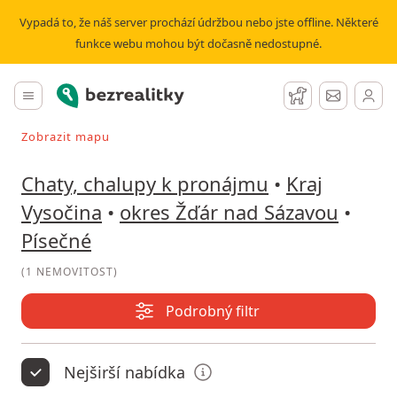
Pronájem chaty, chalupy Písečné | Bezrealitky
Vypadá to, že náš server prochází údržbou nebo jste offline. Některé
funkce webu mohou být dočasně nedostupné.
Bezrealitky
Hlavní menu
Hlídací pes
Zprávy
Zobrazit mapu
Vyhledávat při pohybu v mapě
Chaty, chalupy k pronájmu
•
Kraj
Vysočina
•
okres Žďár nad Sázavou
•
Písečné
(
1 NEMOVITOST
)
Podrobný filtr
Nejširší nabídka