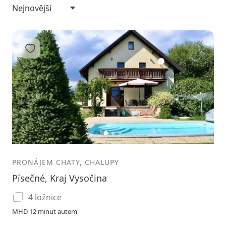
Přidat do oblíbených
1
2
3
PRONÁJEM CHATY, CHALUPY
Písečné, Kraj Vysočina
4 ložnice
MHD 12 minut autem