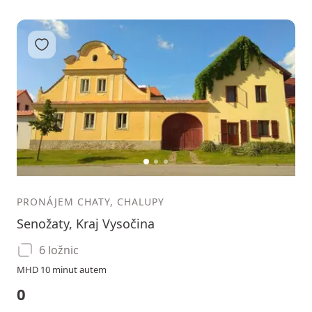
Přidat do oblíbených
1
2
3
PRONÁJEM CHATY, CHALUPY
Senožaty, Kraj Vysočina
6 ložnic
MHD 10 minut autem
0