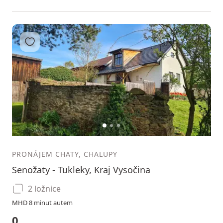
Přidat do oblíbených
1
2
3
PRONÁJEM CHATY, CHALUPY
Senožaty - Tukleky, Kraj Vysočina
2 ložnice
MHD 8 minut autem
0