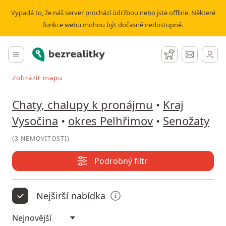
Pronájem chaty, chalupy Senožaty | Bezrealitky
Vypadá to, že náš server prochází údržbou nebo jste offline. Některé
funkce webu mohou být dočasně nedostupné.
Bezrealitky
Hlavní menu
Hlídací pes
Zprávy
Zobrazit mapu
Vyhledávat při pohybu v mapě
Chaty, chalupy k pronájmu
•
Kraj
Vysočina
•
okres Pelhřimov
•
Senožaty
(
3 NEMOVITOSTI
)
Podrobný filtr
Nejširší nabídka