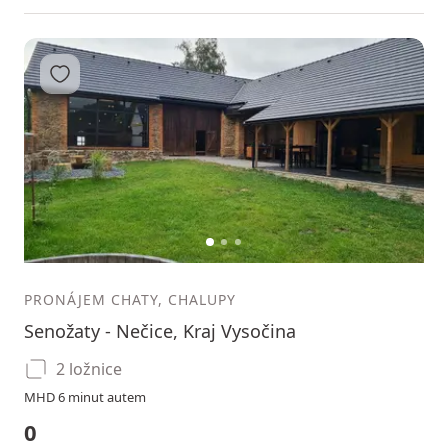
Přidat do oblíbených
1
2
3
PRONÁJEM CHATY, CHALUPY
Senožaty - Nečice, Kraj Vysočina
2 ložnice
MHD 6 minut autem
0