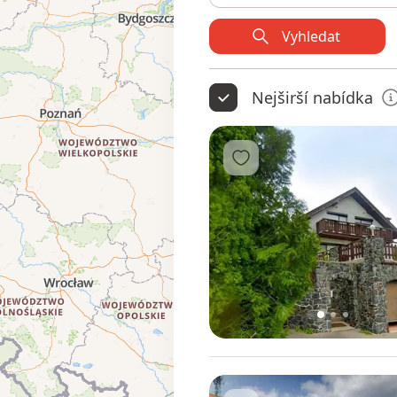
Vyhledat
Nejširší nabídka
Přidat do oblíbených
1
2
3