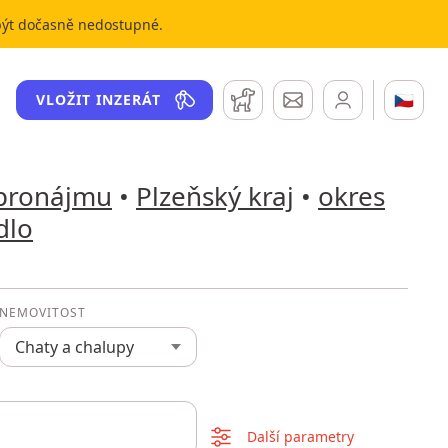
 být dočasně nedostupné.
Hlídací pes
Zprávy
🇨🇿
VLOŽIT INZERÁT
 pronájmu
•
Plzeňský kraj
•
okres
dlo
NEMOVITOST
Chaty a chalupy
Další parametry