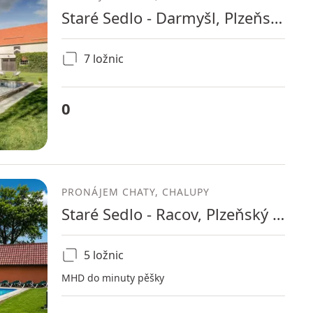
Staré Sedlo - Darmyšl, Plzeňský kraj
7 ložnic
0
PRONÁJEM CHATY, CHALUPY
Staré Sedlo - Racov, Plzeňský kraj
5 ložnic
MHD do minuty pěšky