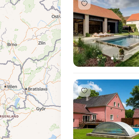
Přidat do oblíbených
1
2
3
Přidat do oblíbených