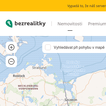
Pronájem chaty, chalupy Staré Sedlo | Bezrealitky
Vypadá to, že náš serve
Bezrealitky
Nemovitosti
Premium 
Přibližít
Vyhledávat při pohybu v mapě
Oddálit