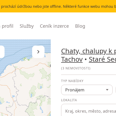
r prochází údržbou nebo jste offline. Některé funkce webu mohou
profil
Služby
Ceník inzerce
Blog
Chaty, chalupy k
Skrýt seznam
Tachov
•
Staré Se
(
3 NEMOVITOSTI
)
TYP NABÍDKY
Pronájem
LOKALITA