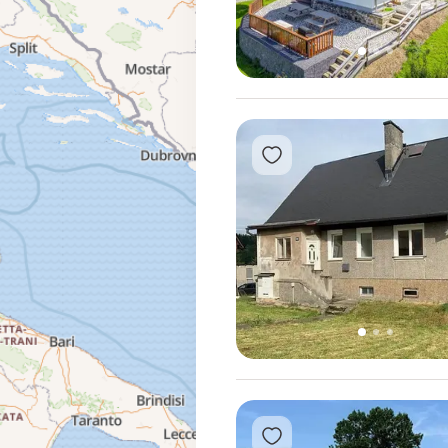
1
2
3
Přidat do oblíbených
1
2
3
Přidat do oblíbených