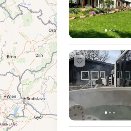
1
2
3
Přidat do oblíbených
1
2
3