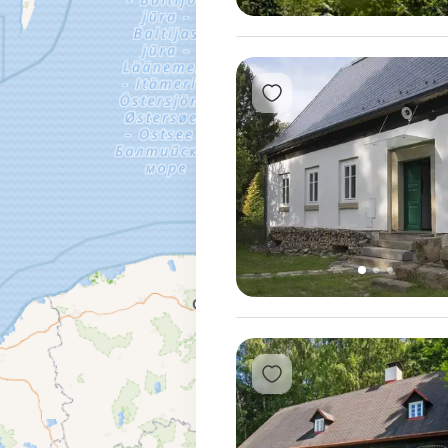
1
Přidat do oblíbených
1
2
3
Přidat do oblíbených