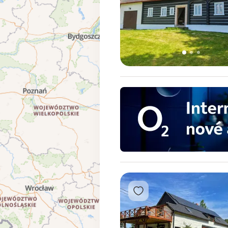
1
2
3
Přidat do oblíbených