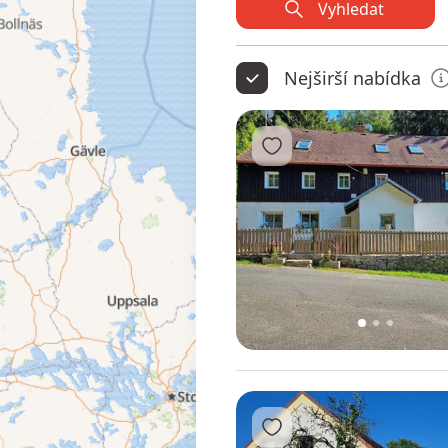
Vyhledat
Nejširší nabídka
Přidat do oblíbených
1
2
3
Přidat do oblíbených