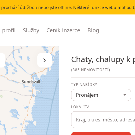
r prochází údržbou nebo jste offline. Některé funkce webu mohou
profil
Služby
Ceník inzerce
Blog
Chaty, chalupy k
Skrýt seznam
(
385 NEMOVITOSTÍ
)
TYP NABÍDKY
Pronájem
LOKALITA