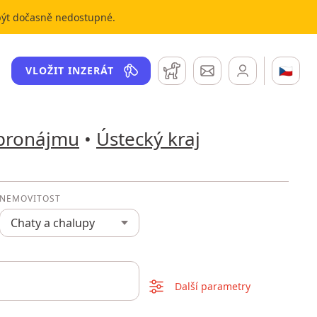
 být dočasně nedostupné.
Hlídací pes
Zprávy
🇨🇿
VLOŽIT INZERÁT
 pronájmu
•
Ústecký kraj
NEMOVITOST
Chaty a chalupy
Další parametry