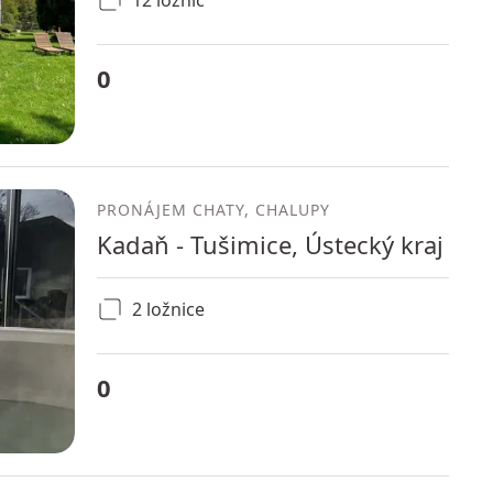
12 ložnic
0
PRONÁJEM CHATY, CHALUPY
Kadaň - Tušimice, Ústecký kraj
2 ložnice
0