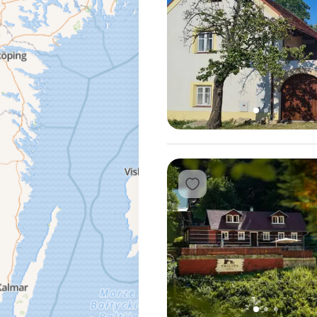
1
2
3
Přidat do oblíbených
2
3