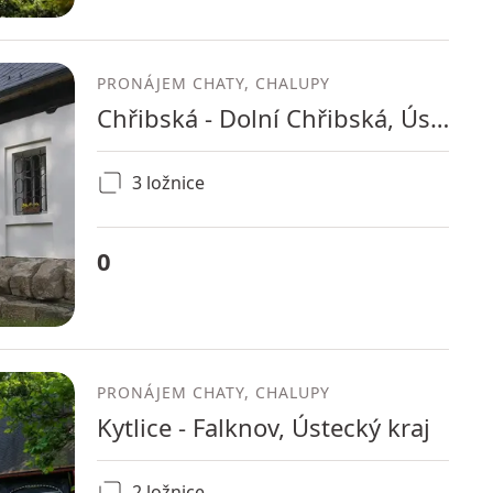
PRONÁJEM CHATY, CHALUPY
Chřibská - Dolní Chřibská, Ústecký kraj
3 ložnice
0
PRONÁJEM CHATY, CHALUPY
Kytlice - Falknov, Ústecký kraj
2 ložnice