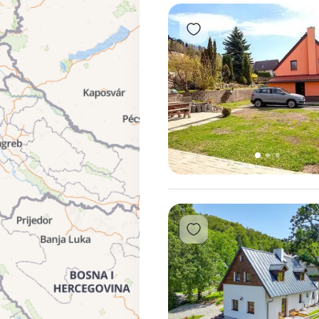
Přidat do oblíbených
1
2
3
Přidat do oblíbených