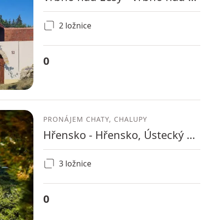
2 ložnice
0
PRONÁJEM CHATY, CHALUPY
Hřensko - Hřensko, Ústecký kraj
3 ložnice
0