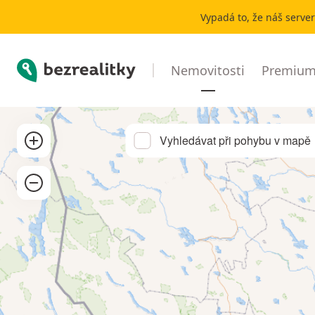
Pronájem chaty, chalupy Ústecký kraj | Bezrealitky
Vypadá to, že náš serve
Bezrealitky
Nemovitosti
Premium 
Přibližít
Vyhledávat při pohybu v mapě
Oddálit