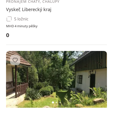
PRONÁJEM CHATY, CHALUPY
Vyskeř, Liberecký kraj
5 ložnic
MHD 4 minuty pěšky
0
Přidat do oblíbených
1
2
3