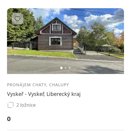
Přidat do oblíbených
1
2
3
PRONÁJEM CHATY, CHALUPY
Vyskeř - Vyskeř, Liberecký kraj
2 ložnice
0