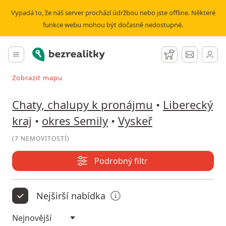
Pronájem chaty, chalupy Vyskeř | Bezrealitky
Vypadá to, že náš server prochází údržbou nebo jste offline. Některé
funkce webu mohou být dočasně nedostupné.
Bezrealitky
Hlavní menu
Hlídací pes
Zprávy
Zobrazit mapu
Vyhledávat při pohybu v mapě
Chaty, chalupy k pronájmu
•
Liberecký
kraj
•
okres Semily
•
Vyskeř
(
7 NEMOVITOSTÍ
)
Podrobný filtr
Nejširší nabídka