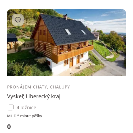
Přidat do oblíbených
1
2
3
PRONÁJEM CHATY, CHALUPY
Vyskeř, Liberecký kraj
4 ložnice
MHD 5 minut pěšky
0