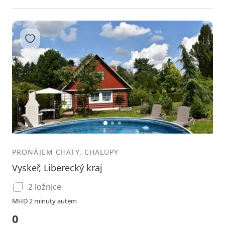
Přidat do oblíbených
1
2
3
PRONÁJEM CHATY, CHALUPY
Vyskeř, Liberecký kraj
2 ložnice
MHD 2 minuty autem
0