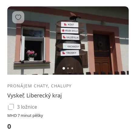
Přidat do oblíbených
1
2
3
PRONÁJEM CHATY, CHALUPY
Vyskeř, Liberecký kraj
3 ložnice
MHD 7 minut pěšky
0