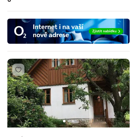
Přidat do oblíbených
1
2
3