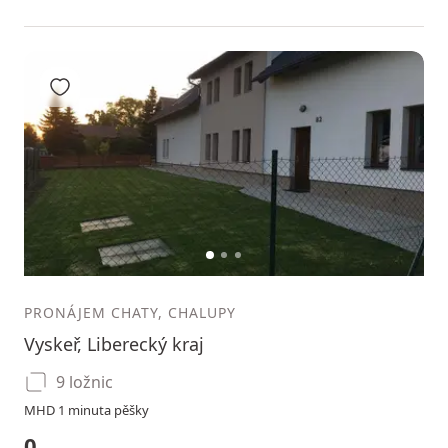
Přidat do oblíbených
1
2
3
PRONÁJEM CHATY, CHALUPY
Vyskeř, Liberecký kraj
9 ložnic
MHD 1 minuta pěšky
0