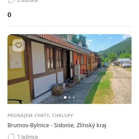
0
Přidat do oblíbených
1
2
3
PRONÁJEM CHATY, CHALUPY
Brumov-Bylnice - Sidonie, Zlínský kraj
1 ložnice