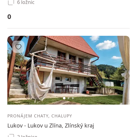
6 ložnic
0
Přidat do oblíbených
1
2
3
PRONÁJEM CHATY, CHALUPY
Lukov - Lukov u Zlína, Zlínský kraj
2 ložnice