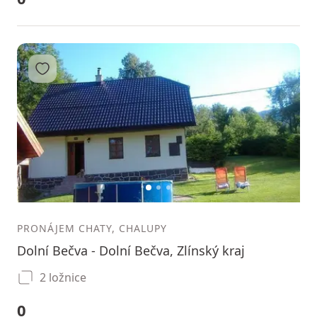
Přidat do oblíbených
1
2
3
PRONÁJEM CHATY, CHALUPY
Dolní Bečva - Dolní Bečva, Zlínský kraj
2 ložnice
0