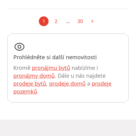
1
2
…
30
Aktuální
Další
Prohlédněte si další nemovitosti
Kromě
pronájmu bytů
nabízíme i
pronájmy domů
. Dále u nás najdete
prodeje bytů
,
prodeje domů
a
prodeje
pozemků
.
UPRAVIT HLEDÁNÍ
MapLibre
|
© OpenMapTiles
© OpenStreetMap contributors