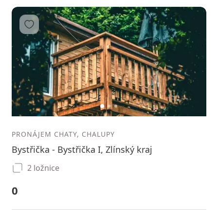
Přidat do oblíbených
1
2
3
PRONÁJEM CHATY, CHALUPY
Bystřička - Bystřička I, Zlínský kraj
2 ložnice
0