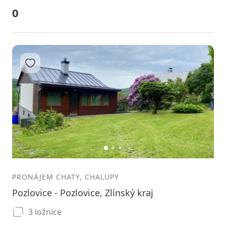
0
Přidat do oblíbených
1
2
3
PRONÁJEM CHATY, CHALUPY
Pozlovice - Pozlovice, Zlínský kraj
3 ložnice