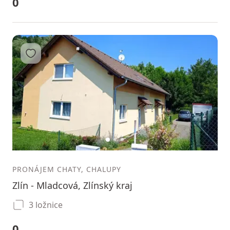
0
Přidat do oblíbených
1
2
3
PRONÁJEM CHATY, CHALUPY
Zlín - Mladcová, Zlínský kraj
3 ložnice
0