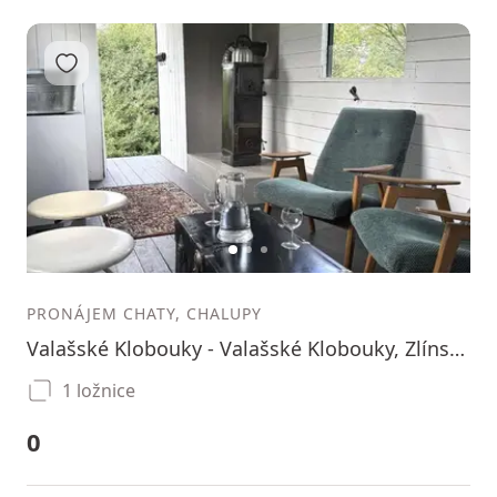
Přidat do oblíbených
1
2
3
PRONÁJEM CHATY, CHALUPY
Valašské Klobouky - Valašské Klobouky, Zlínský kraj
1 ložnice
0