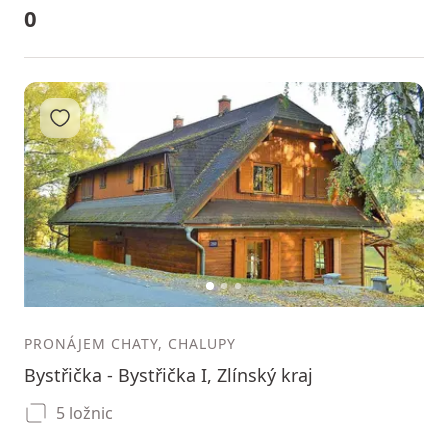
0
Přidat do oblíbených
1
2
3
PRONÁJEM CHATY, CHALUPY
Bystřička - Bystřička I, Zlínský kraj
5 ložnic