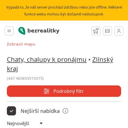
Pronájem chaty, chalupy Zlínský kraj | Bezrealitky
Vypadá to, že náš server prochází údržbou nebo jste offline. Některé
funkce webu mohou být dočasně nedostupné.
Bezrealitky
Hlavní menu
Hlídací pes
Zprávy
Zobrazit mapu
Vyhledávat při pohybu v mapě
Chaty, chalupy k pronájmu
•
Zlínský
kraj
(
447 NEMOVITOSTÍ
)
Podrobný filtr
Nejširší nabídka