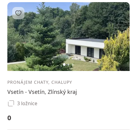
Přidat do oblíbených
1
2
3
PRONÁJEM CHATY, CHALUPY
Vsetín - Vsetín, Zlínský kraj
3 ložnice
0