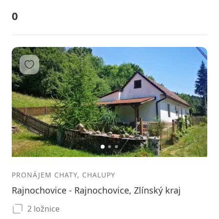
0
Přidat do oblíbených
1
2
3
PRONÁJEM CHATY, CHALUPY
Rajnochovice - Rajnochovice, Zlínský kraj
2 ložnice