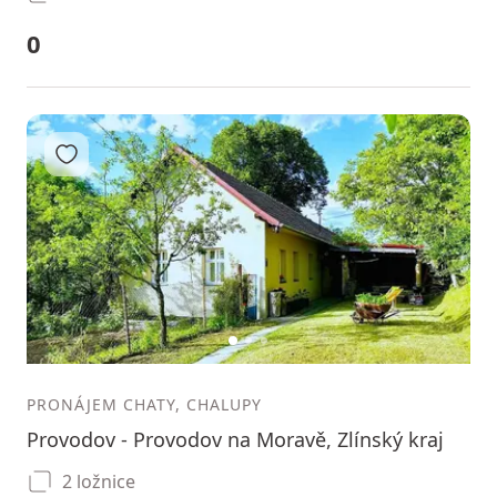
0
Přidat do oblíbených
1
2
3
PRONÁJEM CHATY, CHALUPY
Provodov - Provodov na Moravě, Zlínský kraj
2 ložnice