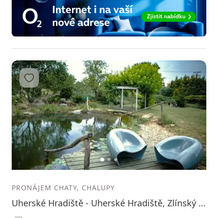
Přidat do oblíbených
1
2
3
PRONÁJEM CHATY, CHALUPY
Uherské Hradiště - Uherské Hradiště, Zlínský kraj