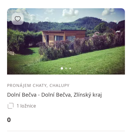
Přidat do oblíbených
1
2
3
PRONÁJEM CHATY, CHALUPY
Dolní Bečva - Dolní Bečva, Zlínský kraj
1 ložnice
0