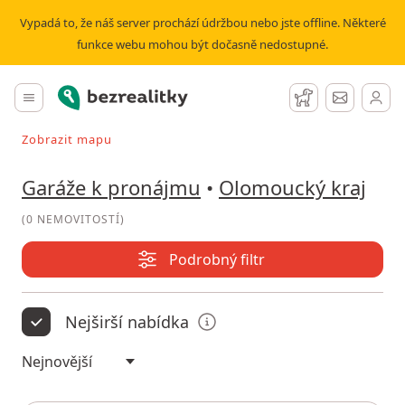
Pronájem garáže Olomoucký kraj | Bezrealitky
Vypadá to, že náš server prochází údržbou nebo jste offline. Některé
funkce webu mohou být dočasně nedostupné.
Bezrealitky
Hlavní menu
Hlídací pes
Zprávy
Zobrazit mapu
Vyhledávat při pohybu v mapě
Garáže k pronájmu
•
Olomoucký kraj
(
0 NEMOVITOSTÍ
)
Podrobný filtr
Nejširší nabídka