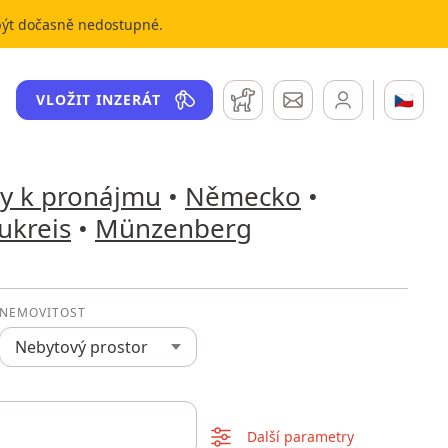
 být dočasně nedostupné.
Hlídací pes
Zprávy
🇨🇿
VLOŽIT INZERÁT
ry k pronájmu
•
Německo
•
ukreis
•
Münzenberg
NEMOVITOST
Nebytový prostor
Další parametry