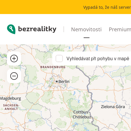
Pronájem nebytového prostoru Münzenberg | Bezrealitky
Vypadá to, že náš serve
Bezrealitky
Nemovitosti
Premium 
Přibližít
Vyhledávat při pohybu v mapě
Oddálit