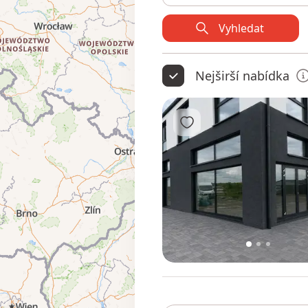
Vyhledat
Nejširší nabídka
Přidat do oblíbených
1
2
3