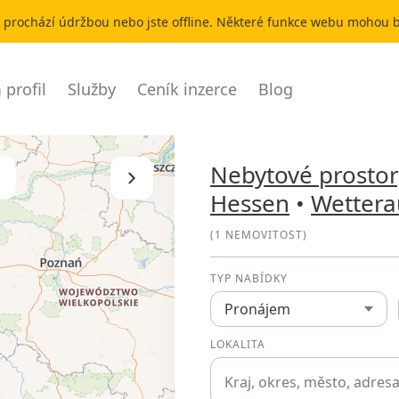
r prochází údržbou nebo jste offline. Některé funkce webu mohou
profil
Služby
Ceník inzerce
Blog
Nebytové prosto
Skrýt seznam
Hessen
•
Wettera
(
1 NEMOVITOST
)
TYP NABÍDKY
Pronájem
LOKALITA