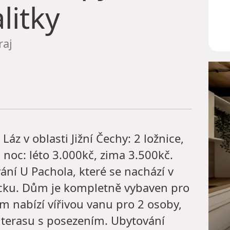
litky
raj
 v oblasti Jižní Čechy: 2 ložnice,
noc: léto 3.000kč, zima 3.500kč.
ní U Pachola, které se nachází v
icku. Dům je kompletně vybaven pro
vám nabízí vířivou vanu pro 2 osoby,
u terasu s posezením. Ubytování