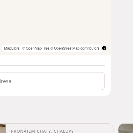
MapLibre
|
© OpenMapTiles
© OpenStreetMap contributors
PRONÁJEM CHATY, CHALUPY