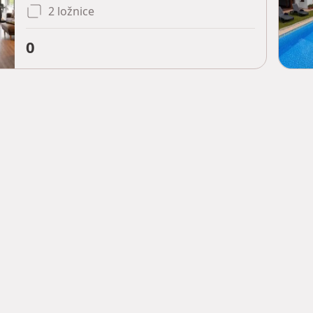
2 ložnice
0