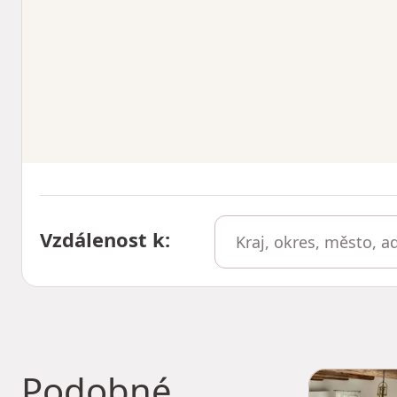
Vzdálenost k
:
Podobné