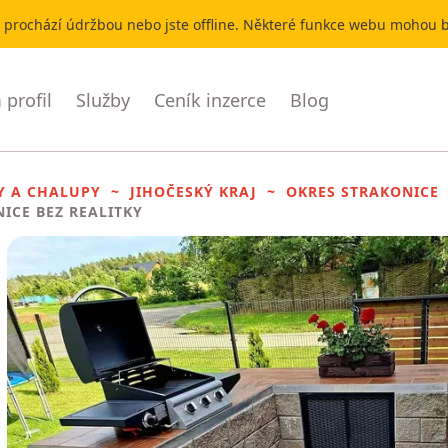
r prochází údržbou nebo jste offline. Některé funkce webu mohou
profil
Služby
Ceník inzerce
Blog
Y A CHALUPY
JIHOČESKÝ KRAJ
OKRES STRAKONICE
NICE BEZ REALITKY