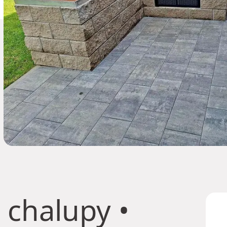
 chalupy
•