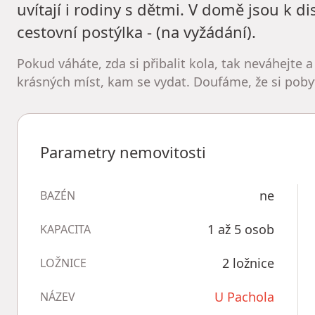
uvítají i rodiny s dětmi. V domě jsou k d
cestovní postýlka - (na vyžádání).
Pokud váháte, zda si přibalit kola, tak neváhejte a
krásných míst, kam se vydat. Doufáme, že si pobyt 
Parametry nemovitosti
ne
BAZÉN
1 až 5 osob
KAPACITA
2 ložnice
LOŽNICE
U Pachola
NÁZEV