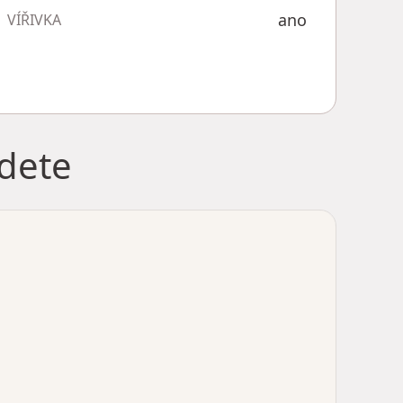
ano
VÍŘIVKA
jdete