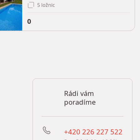
5 ložnic
0
Rádi vám
poradíme
+420 226 227 522