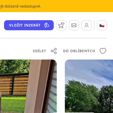
 být dočasně nedostupné.
Hlídací pes
Zprávy
🇨🇿
VLOŽIT INZERÁT
SDÍLET
DO OBLÍBENÝCH