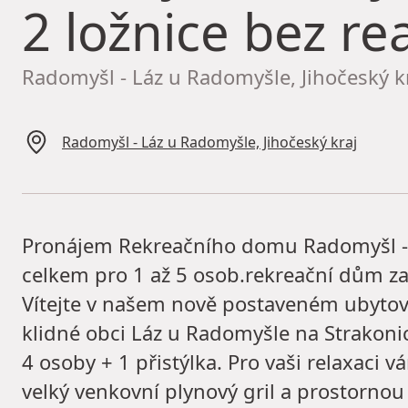
2 ložnice bez rea
Radomyšl - Láz u Radomyšle, Jihočeský k
Radomyšl - Láz u Radomyšle, Jihočeský kraj
Pronájem Rekreačního domu Radomyšl - Láz
celkem pro 1 až 5 osob.rekreační dům za 
Vítejte v našem nově postaveném ubytová
klidné obci Láz u Radomyšle na Strakon
4 osoby + 1 přistýlka. Pro vaši relaxaci 
velký venkovní plynový gril a prostorno