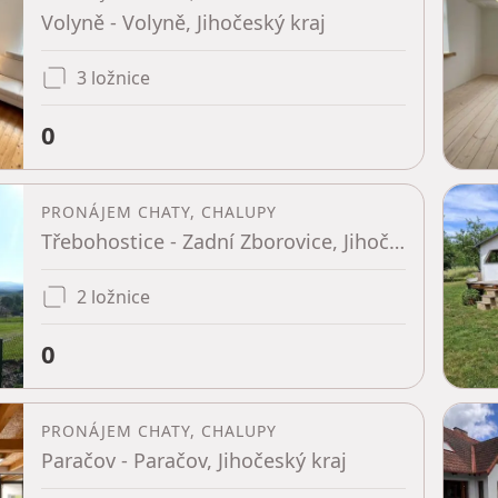
Volyně - Volyně, Jihočeský kraj
3 ložnice
0
PRONÁJEM CHATY, CHALUPY
Třebohostice - Zadní Zborovice, Jihočeský kraj
2 ložnice
0
PRONÁJEM CHATY, CHALUPY
Paračov - Paračov, Jihočeský kraj