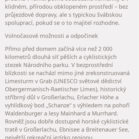
klidném, přírodou obklopeném prostředí – bez
průjezdové dopravy, ale s typickou švábskou
spoluprací, pokud se o to majitel rozhodne.
Volnočasové možnosti a odpočinek
Přímo před domem začíná více než 2 000
kilometrů dlouhá síť pěších a cyklistických
stezek Národního parku. V bezprostřední
blízkosti se nachází mimo jiné zrekonstruovaná
Limesturm v Grab (UNESCO světové dědictví
Obergermanisch-Raetischer Limes), historický
stříbrný důl v Großerlachu, Erlacher Höhe a
vyhlídkový bod „Schanze“ s výhledem na pohoří
Waldenburger a lesy Mainhard a Murrhard.
Rovněž jsou dobře dostupné horské cyklistické
tratě v Großerlachu, Ebnisee a Breitenauer See,
největší rekreační jezírko regionu.