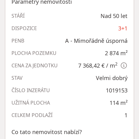
Parametry nemovitosti
Nad 50 let
STÁŘÍ
3+1
DISPOZICE
A - Mimořádně úsporná
PENB
2 874
m²
PLOCHA POZEMKU
2
7 368,42 €
/ m
CENA ZA JEDNOTKU
Velmi dobrý
STAV
1019153
ČÍSLO INZERÁTU
114
m²
UŽITNÁ PLOCHA
1
CELKEM PODLAŽÍ
Co tato nemovitost nabízí?