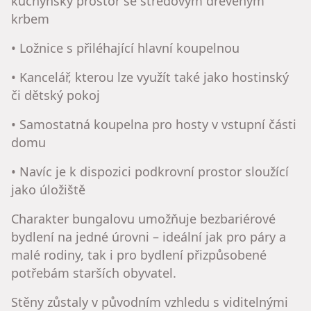
kuchyňský prostor se středovým dřevěným
krbem
• Ložnice s přiléhající hlavní koupelnou
• Kancelář, kterou lze využít také jako hostinský
či dětský pokoj
• Samostatná koupelna pro hosty v vstupní části
domu
• Navíc je k dispozici podkrovní prostor sloužící
jako úložiště
Charakter bungalovu umožňuje bezbariérové
bydlení na jedné úrovni – ideální jak pro páry a
malé rodiny, tak i pro bydlení přizpůsobené
potřebám starších obyvatel.
Stěny zůstaly v původním vzhledu s viditelnými