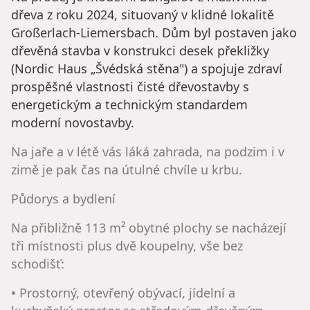
dřeva z roku 2024, situovaný v klidné lokalitě
Großerlach-Liemersbach. Dům byl postaven jako
dřevěná stavba v konstrukci desek překližky
(Nordic Haus „Švédská stěna") a spojuje zdraví
prospěšné vlastnosti čisté dřevostavby s
energetickým a technickým standardem
moderní novostavby.
Na jaře a v létě vás láká zahrada, na podzim i v
zimě je pak čas na útulné chvíle u krbu.
Půdorys a bydlení
Na přibližně 113 m² obytné plochy se nacházejí
tři místnosti plus dvě koupelny, vše bez
schodišť:
• Prostorný, otevřený obývací, jídelní a