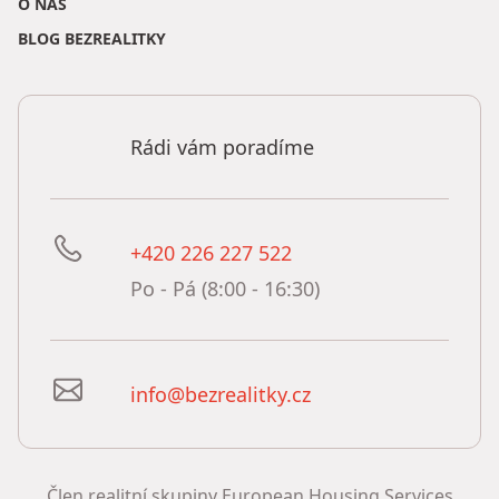
O NÁS
BLOG BEZREALITKY
Rádi vám poradíme
+420 226 227 522
Po - Pá (8:00 - 16:30)
info@bezrealitky.cz
Člen realitní skupiny European Housing Services