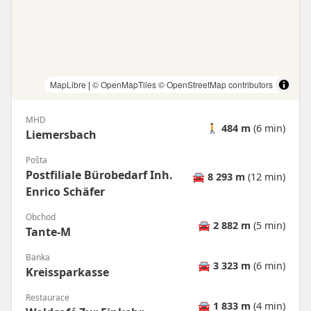
MapLibre
|
© OpenMapTiles
© OpenStreetMap contributors
MHD
🚶
484 m
(6 min)
Liemersbach
Pošta
Postfiliale Bürobedarf Inh.
🚘
8 293 m
(12 min)
Enrico Schäfer
Obchod
🚘
2 882 m
(5 min)
Tante-M
Banka
🚘
3 323 m
(6 min)
Kreissparkasse
Restaurace
🚘
1 833 m
(4 min)