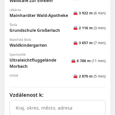
Waldcafé Zur Einkehr
Lékárna
🚘
3 922 m
(6 min)
Mainhardter Wald-Apotheke
Škola
🚘
2 116 m
(3 min)
Grundschule Großerlach
Mateřská škola
🚘
3 657 m
(7 min)
Waldkindergarten
Sportoviště
Ultraleichtfluggelände
🚘
6 788 m
(11 min)
Morbach
Hřiště
🚘
2 870 m
(5 min)
Vzdálenost k
: