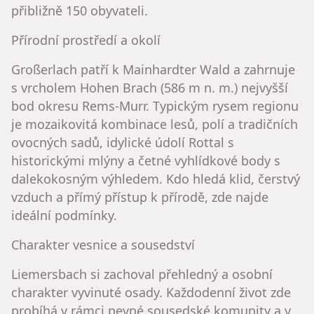
přibližně 150 obyvateli.
Přírodní prostředí a okolí
Großerlach patří k Mainhardter Wald a zahrnuje
s vrcholem Hohen Brach (586 m n. m.) nejvyšší
bod okresu Rems-Murr. Typickým rysem regionu
je mozaikovitá kombinace lesů, polí a tradičních
ovocných sadů, idylické údolí Rottal s
historickými mlýny a četné vyhlídkové body s
dalekokosným výhledem. Kdo hledá klid, čerstvý
vzduch a přímý přístup k přírodě, zde najde
ideální podmínky.
Charakter vesnice a sousedství
Liemersbach si zachoval přehledný a osobní
charakter vyvinuté osady. Každodenní život zde
probíhá v rámci pevné sousedské komunity a v