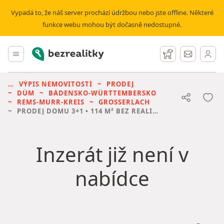
Vypadá to, že náš server prochází údržbou nebo jste offline. Některé
funkce webu mohou být dočasně nedostupné.
Bezrealitky
Hlavní menu
Hlídací pes
Zprávy
VÝPIS NEMOVITOSTÍ
PRODEJ
DŮM
BÁDENSKO-WÜRTTEMBERSKO
REMS-MURR-KREIS
GROSSERLACH
PRODEJ DOMU
3+1 • 114 M² BEZ REALITKY
Inzerát již není v
nabídce