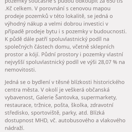
pozemky současně s půdou odkoupit za 650 tis
.Kč celkem. V porovnání s cenovou mapou
prodeje pozemků v této lokalitě, se jedná o
výhodný nákup a velmi dobrou investici v
případě prodeje bytu i s pozemky v budoucnosti.
K půdě dále patří spoluvlastnický podíl na
společných částech domu, včetně sklepních
prostor a kójí. Půdní prostory i pozemky vlastní
nejvyšší spoluvlastnický podíl ve výši 28,07 % na
nemovitosti.
Jedná se o bydlení v těsné blízkosti historického
centra města. V okolí je veškerá občanská
vybavenost, Galerie Šantovka, supermarkety,
restaurace, tržnice, pošta, školka, zdravotní
středisko, sportoviště, parky, atd. Blízká
dostupnost MHD, vč. autobusového a vlakového
nádraží.