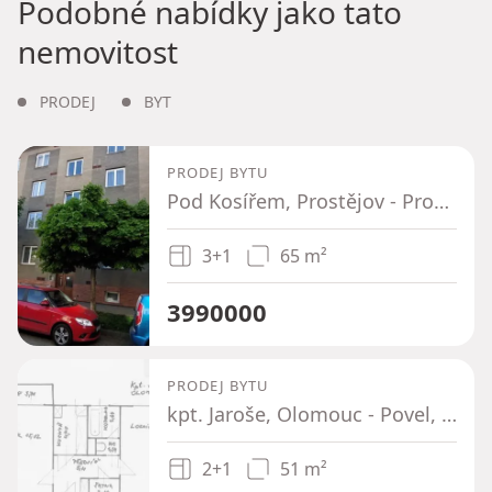
Podobné nabídky jako tato
nemovitost
PRODEJ
BYT
PRODEJ BYTU
Pod Kosířem, Prostějov - Prostějov, Olomoucký kraj
3+1
65 m²
3990000
PRODEJ BYTU
kpt. Jaroše, Olomouc - Povel, Olomoucký kraj
2+1
51 m²