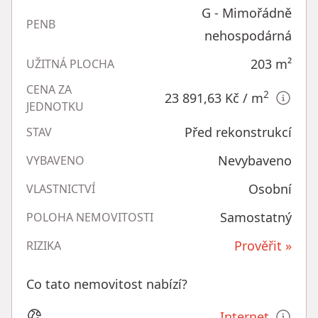
G - Mimořádně
PENB
nehospodárná
203
m²
UŽITNÁ PLOCHA
CENA ZA
2
23 891,63 Kč
/ m
JEDNOTKU
Před rekonstrukcí
STAV
Nevybaveno
VYBAVENO
Osobní
VLASTNICTVÍ
Samostatný
POLOHA NEMOVITOSTI
Prověřit »
RIZIKA
Co tato nemovitost nabízí?
Internet