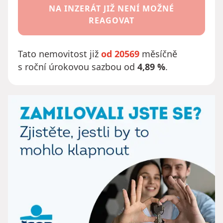
NA INZERÁT JIŽ NENÍ MOŽNÉ
REAGOVAT
Tato nemovitost již
od 20569
měsíčně
s roční úrokovou sazbou od
4,89 %
.