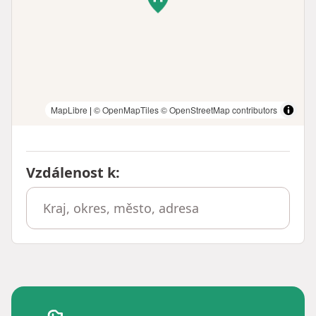
MapLibre
|
© OpenMapTiles
© OpenStreetMap contributors
Vzdálenost k
: