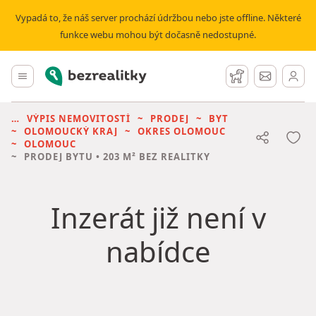
Vypadá to, že náš server prochází údržbou nebo jste offline. Některé
funkce webu mohou být dočasně nedostupné.
Bezrealitky
Hlavní menu
Hlídací pes
Zprávy
VÝPIS NEMOVITOSTÍ
PRODEJ
BYT
OLOMOUCKÝ KRAJ
OKRES OLOMOUC
OLOMOUC
PRODEJ BYTU
• 203 M² BEZ REALITKY
Inzerát již není v
nabídce