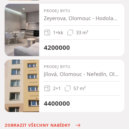
PRODEJ BYTU
Zeyerova, Olomouc - Hodolany, Olomoucký kraj
1+kk
33 m²
4200000
PRODEJ BYTU
Jílová, Olomouc - Neředín, Olomoucký kraj
2+1
57 m²
4400000
ZOBRAZIT VŠECHNY NABÍDKY