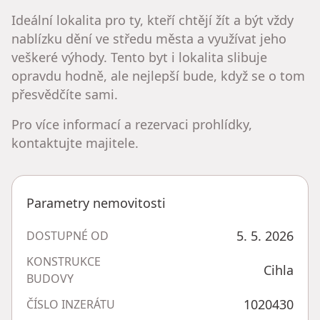
Ideální lokalita pro ty, kteří chtějí žít a být vždy
nablízku dění ve středu města a využívat jeho
veškeré výhody. Tento byt i lokalita slibuje
opravdu hodně, ale nejlepší bude, když se o tom
přesvědčíte sami.
Pro více informací a rezervaci prohlídky,
kontaktujte majitele.
Parametry nemovitosti
5. 5. 2026
DOSTUPNÉ OD
KONSTRUKCE
Cihla
BUDOVY
1020430
ČÍSLO INZERÁTU