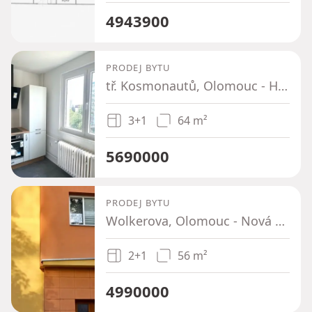
4943900
PRODEJ BYTU
tř. Kosmonautů, Olomouc - Hodolany, Olomoucký kraj
3+1
64 m²
5690000
PRODEJ BYTU
Wolkerova, Olomouc - Nová Ulice, Olomoucký kraj
2+1
56 m²
4990000