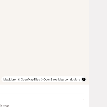
MapLibre
|
© OpenMapTiles
© OpenStreetMap contributors