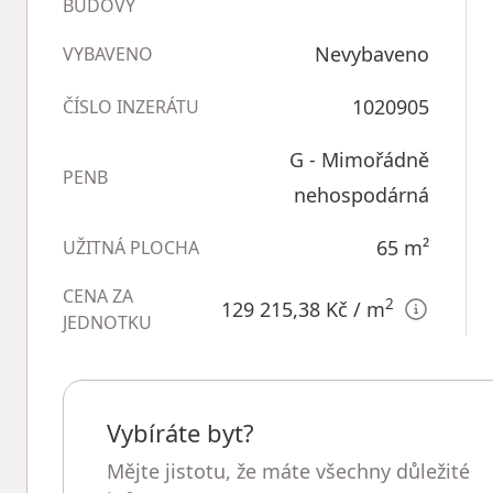
BUDOVY
Nevybaveno
VYBAVENO
1020905
ČÍSLO INZERÁTU
G - Mimořádně
PENB
nehospodárná
65
m²
UŽITNÁ PLOCHA
CENA ZA
2
129 215,38 Kč
/ m
JEDNOTKU
Vybíráte byt?
Mějte jistotu, že máte všechny důležité