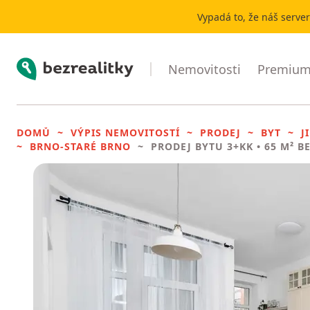
Vypadá to, že náš serve
Bezrealitky
Nemovitosti
Premium 
DOMŮ
VÝPIS NEMOVITOSTÍ
PRODEJ
BYT
J
BRNO-STARÉ BRNO
PRODEJ BYTU
3+KK • 65 M² B