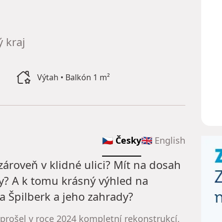
 kraj
Výtah • Balkón 1 m²
🇨🇿 Česky
🇬🇧 English
zároveň v klidné ulici? Mít na dosah
ny? A k tomu krásný výhled na
a Špilberk a jeho zahrady?
 prošel v roce 2024 kompletní rekonstrukcí,