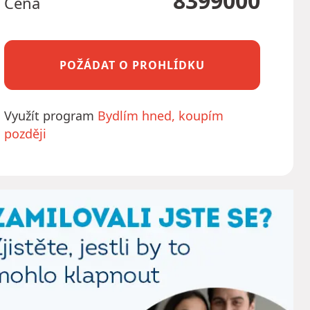
8399000
Cena
POŽÁDAT O PROHLÍDKU
Využít program
Bydlím hned, koupím
později