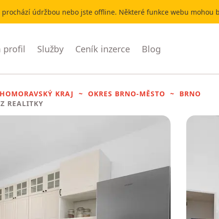
r prochází údržbou nebo jste offline. Některé funkce webu mohou
profil
Služby
Ceník inzerce
Blog
IHOMORAVSKÝ KRAJ
OKRES BRNO-MĚSTO
BRNO
EZ REALITKY