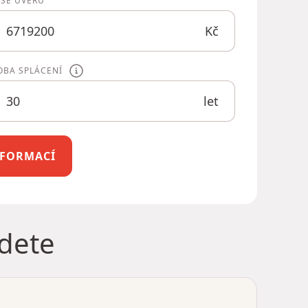
ÝŠE ÚVĚRU
Kč
OBA SPLÁCENÍ
let
INFORMACÍ
jdete