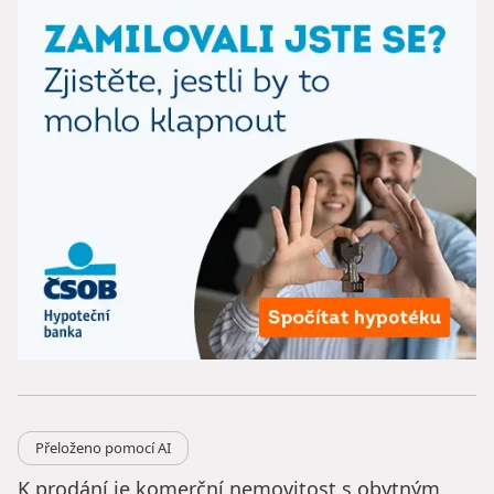
Přeloženo pomocí AI
K prodání je komerční nemovitost s obytným