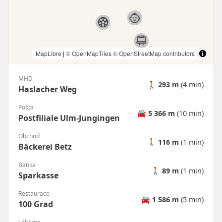
MapLibre
|
© OpenMapTiles
© OpenStreetMap contributors
MHD
🚶
293 m
(4 min)
Haslacher Weg
Pošta
🚘
5 366 m
(10 min)
Postfiliale Ulm-Jungingen
Obchod
🚶
116 m
(1 min)
Bäckerei Betz
Banka
🚶
89 m
(1 min)
Sparkasse
Restaurace
🚘
1 586 m
(5 min)
100 Grad