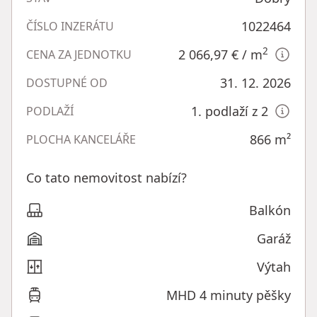
1022464
ČÍSLO INZERÁTU
2
2 066,97 €
/ m
CENA ZA JEDNOTKU
31. 12. 2026
DOSTUPNÉ OD
1. podlaží z 2
PODLAŽÍ
866
m²
PLOCHA KANCELÁŘE
Co tato nemovitost nabízí?
Balkón
Garáž
Výtah
MHD 4 minuty pěšky