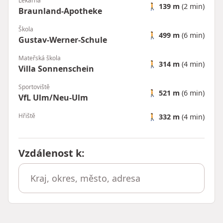
Lékárna
🚶
139 m
(2 min)
Braunland-Apotheke
Škola
🚶
499 m
(6 min)
Gustav-Werner-Schule
Mateřská škola
🚶
314 m
(4 min)
Villa Sonnenschein
Sportoviště
🚶
521 m
(6 min)
VfL Ulm/Neu-Ulm
Hřiště
🚶
332 m
(4 min)
Vzdálenost k
: