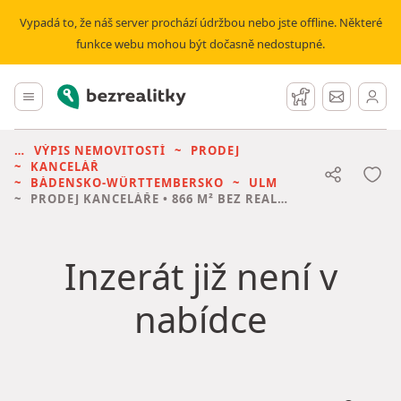
Vypadá to, že náš server prochází údržbou nebo jste offline. Některé
funkce webu mohou být dočasně nedostupné.
Bezrealitky
Hlavní menu
Hlídací pes
Zprávy
VÝPIS NEMOVITOSTÍ
PRODEJ
KANCELÁŘ
BÁDENSKO-WÜRTTEMBERSKO
ULM
PRODEJ KANCELÁŘE
• 866 M² BEZ REALITKY
Inzerát již není v
nabídce