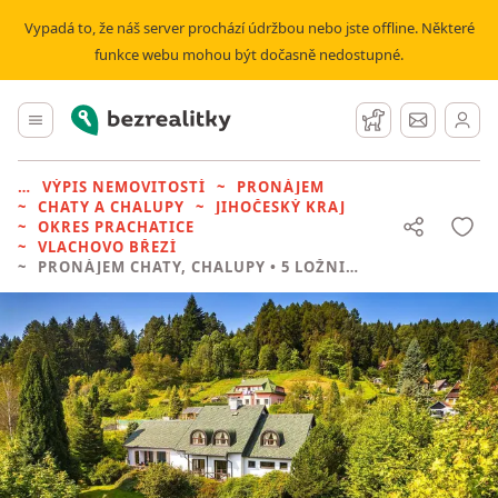
Vypadá to, že náš server prochází údržbou nebo jste offline. Některé
funkce webu mohou být dočasně nedostupné.
Bezrealitky
Hlavní menu
Hlídací pes
Zprávy
VÝPIS NEMOVITOSTÍ
PRONÁJEM
CHATY A CHALUPY
JIHOČESKÝ KRAJ
OKRES PRACHATICE
VLACHOVO BŘEZÍ
PRONÁJEM CHATY, CHALUPY
• 5 LOŽNIC BEZ REALITKY