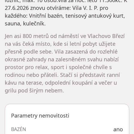
ložnic, max. 10 osob.vila za noc: léto 11.300kč. K
27.6.2026 znovu otvíráme: Vila V. I. P. pro
každého: Vnitřní bazén, tenisový antukový kurt,
sauna, kulečník.
Jen asi 800 metrů od náměstí ve Vlachovo Březí
na vás čeká místo, kde si letní pobyt užijete
přesně podle sebe. Vila zasazená do rozlehlé
okrasné zahrady na zalesněném svahu nabízí
prostor pro relax, sport i společné chvíle s
rodinou nebo přáteli. Stačí si představit ranní
kávu na terase, odpolední koupání a večer u
grilu pod širým nebem.
Parametry nemovitosti
ano
BAZÉN