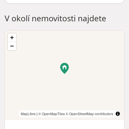
V okolí nemovitosti najdete
MapLibre
|
© OpenMapTiles
© OpenStreetMap contributors