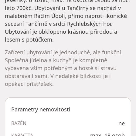
Jeseníky: 6 ložnic, max. 18 osob.za osobu za noc:
léto 700kč. Ubytování u Tančírny se nachází v
malebném Račím Údolí, přímo naproti ikonické
secesní Tančírně v srdci Rychlebských hor.
Ubytování je obklopeno krásnou přírodou a
lesem s potůčkem.
Zařízení ubytování je jednoduché, ale funkční.
Společná jídelna a kuchyň je kompletně
vybavena vším potřebným a hosté si stravu
obstarávají sami. V nedaleké blízkosti je i
opékací přístřešek.
Parametry nemovitosti
ne
BAZÉN
max. 18 osob
KAPACITA