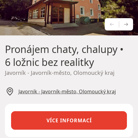
PŘEDCH
NÁS
Pronájem chaty, chalupy
•
6 ložnic bez realitky
Javorník - Javorník-město, Olomoucký kraj
Javorník - Javorník-město, Olomoucký kraj
VÍCE INFORMACÍ