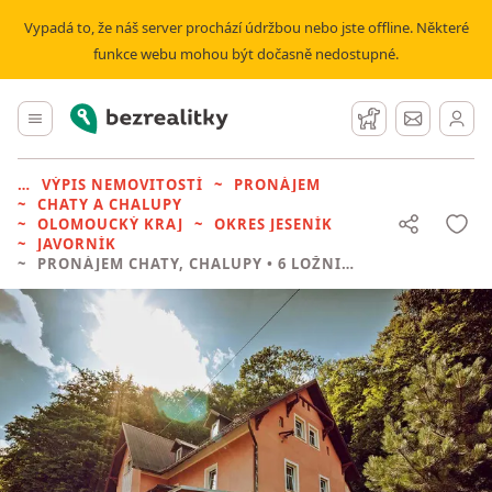
Vypadá to, že náš server prochází údržbou nebo jste offline. Některé
funkce webu mohou být dočasně nedostupné.
Bezrealitky
Hlavní menu
Hlídací pes
Zprávy
VÝPIS NEMOVITOSTÍ
PRONÁJEM
CHATY A CHALUPY
OLOMOUCKÝ KRAJ
OKRES JESENÍK
JAVORNÍK
PRONÁJEM CHATY, CHALUPY
• 6 LOŽNIC BEZ REALITKY