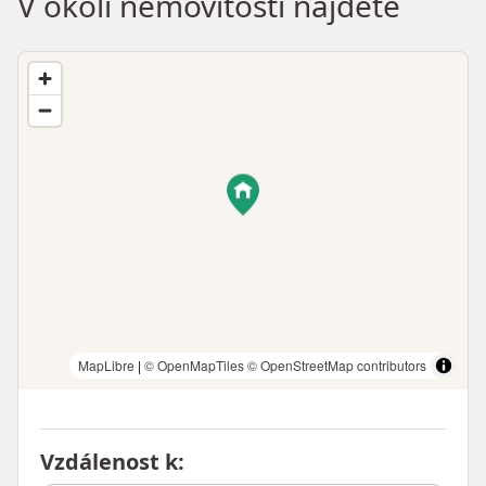
V okolí nemovitosti najdete
MapLibre
|
© OpenMapTiles
© OpenStreetMap contributors
Vzdálenost k
: