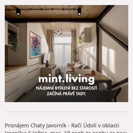
Pronájem Chaty Javorník - Račí Údolí v oblasti