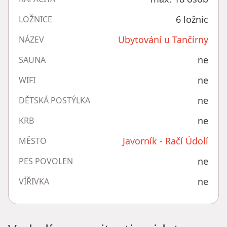
6 ložnic
LOŽNICE
Ubytování u Tančírny
NÁZEV
ne
SAUNA
ne
WIFI
ne
DĚTSKÁ POSTÝLKA
ne
KRB
Javorník - Račí Údolí
MĚSTO
ne
PES POVOLEN
ne
VÍŘIVKA