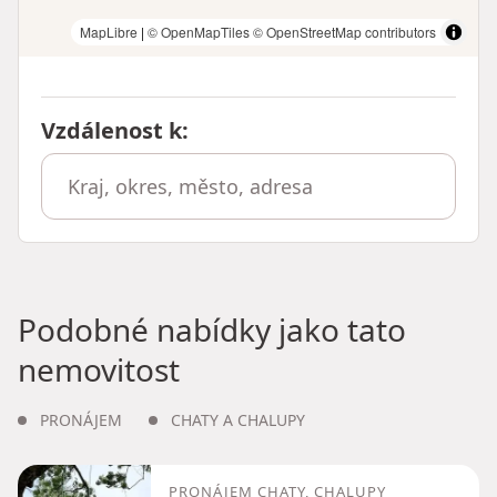
MapLibre
|
© OpenMapTiles
© OpenStreetMap contributors
Vzdálenost k
:
Podobné nabídky jako tato
nemovitost
PRONÁJEM
CHATY A CHALUPY
PRONÁJEM CHATY, CHALUPY