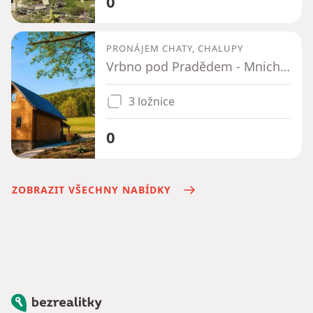
0
PRONÁJEM CHATY, CHALUPY
Vrbno pod Pradědem - Mnichov pod Pradědem, Moravskoslezský kraj
3 ložnice
0
ZOBRAZIT VŠECHNY NABÍDKY
Bezrealitky