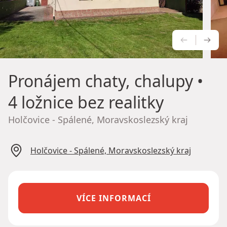
PŘEDCH
NÁS
Pronájem chaty, chalupy
•
4 ložnice bez realitky
Holčovice - Spálené, Moravskoslezský kraj
Holčovice - Spálené, Moravskoslezský kraj
VÍCE INFORMACÍ