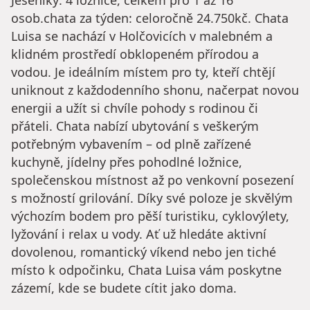
Jeseníky: 4 ložnice, celkem pro 1 až 16
osob.chata za týden: celoročně 24.750kč. Chata
Luisa se nachází v Holčovicích v malebném a
klidném prostředí obklopeném přírodou a
vodou. Je ideálním místem pro ty, kteří chtějí
uniknout z každodenního shonu, načerpat novou
energii a užít si chvíle pohody s rodinou či
přáteli. Chata nabízí ubytování s veškerým
potřebným vybavením – od plně zařízené
kuchyně, jídelny přes pohodlné ložnice,
společenskou místnost až po venkovní posezení
s možností grilování. Díky své poloze je skvělým
výchozím bodem pro pěší turistiku, cyklovýlety,
lyžování i relax u vody. Ať už hledáte aktivní
dovolenou, romantický víkend nebo jen tiché
místo k odpočinku, Chata Luisa vám poskytne
zázemí, kde se budete cítit jako doma.