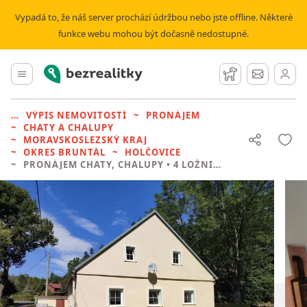
Vypadá to, že náš server prochází údržbou nebo jste offline. Některé
funkce webu mohou být dočasně nedostupné.
Bezrealitky
Hlavní menu
Hlídací pes
Zprávy
VÝPIS NEMOVITOSTÍ
PRONÁJEM
CHATY A CHALUPY
MORAVSKOSLEZSKÝ KRAJ
OKRES BRUNTÁL
HOLČOVICE
PRONÁJEM CHATY, CHALUPY
• 4 LOŽNICE BEZ REALITKY