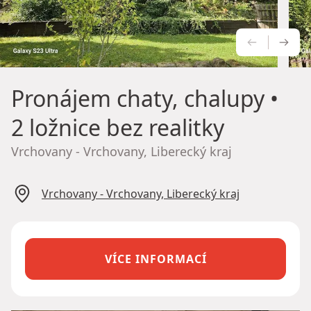
PŘEDCH
NÁS
Pronájem chaty, chalupy
•
2 ložnice bez realitky
Vrchovany - Vrchovany, Liberecký kraj
Vrchovany - Vrchovany, Liberecký kraj
VÍCE INFORMACÍ