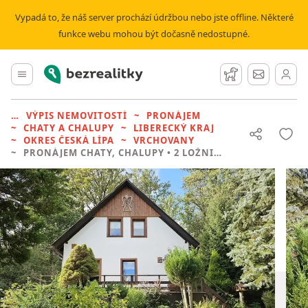
Vypadá to, že náš server prochází údržbou nebo jste offline. Některé
funkce webu mohou být dočasně nedostupné.
Bezrealitky
Hlavní menu
Hlídací pes
Zprávy
VÝPIS NEMOVITOSTÍ
PRONÁJEM
CHATY A CHALUPY
LIBERECKÝ KRAJ
OKRES ČESKÁ LÍPA
VRCHOVANY
PRONÁJEM CHATY, CHALUPY
• 2 LOŽNICE BEZ REALITKY