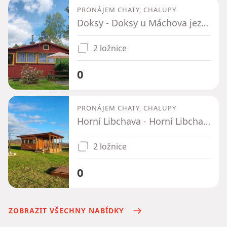
PRONÁJEM CHATY, CHALUPY
Doksy - Doksy u Máchova jezera, Liberecký kraj
2 ložnice
0
PRONÁJEM CHATY, CHALUPY
Horní Libchava - Horní Libchava, Liberecký kraj
2 ložnice
0
ZOBRAZIT VŠECHNY NABÍDKY