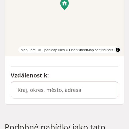
MapLibre
|
© OpenMapTiles
© OpenStreetMap contributors
Vzdálenost k
:
Podobné nabídky jako tato