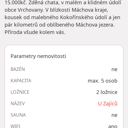
15.000kč. Zděná chata, v malém a klidném údolí
obce Vrchovany. V blízkosti Máchova kraje,
kousek od malebného Kokořínského údolí a jen
pár kilometrů od oblíbeného Máchova jezera.
Příroda všude kolem vás.
Parametry nemovitosti
ne
BAZÉN
max. 5 osob
KAPACITA
2 ložnice
LOŽNICE
U Zajíců
NÁZEV
ne
SAUNA
ano
WIFI