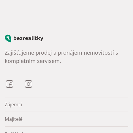
Bezrealitky
Zajišťujeme prodej a pronájem nemovitostí s
kompletním servisem.
Bezrealitky na Facebooku
Bezrealitky na Instagramu
Zájemci
Majitelé