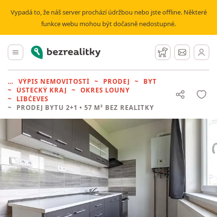
Vypadá to, že náš server prochází údržbou nebo jste offline. Některé
funkce webu mohou být dočasně nedostupné.
Bezrealitky
Hlavní menu
Hlídací pes
Zprávy
VÝPIS NEMOVITOSTÍ
PRODEJ
BYT
ÚSTECKÝ KRAJ
OKRES LOUNY
LIBČEVES
PRODEJ BYTU
2+1 • 57 M² BEZ REALITKY