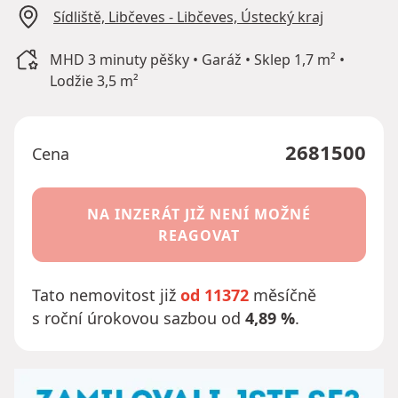
Sídliště, Libčeves - Libčeves, Ústecký kraj
MHD 3 minuty pěšky • Garáž • Sklep 1,7 m² •
Lodžie 3,5 m²
2681500
Cena
NA INZERÁT JIŽ NENÍ MOŽNÉ
REAGOVAT
Tato nemovitost již
od 11372
měsíčně
s roční úrokovou sazbou od
4,89 %
.