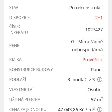
Po rekonstrukci
STAV
2+1
DISPOZICE
ČÍSLO
1027427
INZERÁTU
G - Mimořádně
PENB
nehospodárná
Prověřit »
RIZIKA
Panel
KONSTRUKCE BUDOVY
3. podlaží z 3
PODLAŽÍ
Osobní
VLASTNICTVÍ
57
m²
UŽITNÁ PLOCHA
2
47 043,86 Kč
/ m
CENA ZA JEDNOTKU