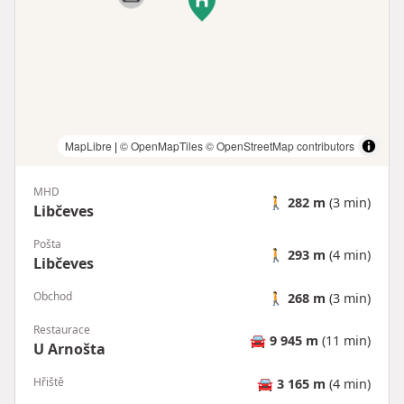
MapLibre
|
© OpenMapTiles
© OpenStreetMap contributors
MHD
🚶
282 m
(3 min)
Libčeves
Pošta
🚶
293 m
(4 min)
Libčeves
Obchod
🚶
268 m
(3 min)
Restaurace
🚘
9 945 m
(11 min)
U Arnošta
Hřiště
🚘
3 165 m
(4 min)