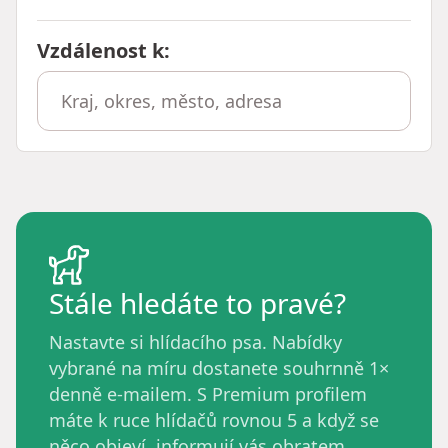
Vzdálenost k
:
Stále hledáte to pravé?
Nastavte si hlídacího psa. Nabídky
vybrané na míru dostanete souhrnně 1×
denně e-mailem. S Premium profilem
máte k ruce hlídačů rovnou 5 a když se
něco objeví, informují vás obratem.