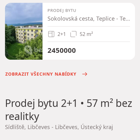
PRODEJ BYTU
Sokolovská cesta, Teplice - Teplice-Řetenice, Ústecký kraj
2+1
52 m²
2450000
ZOBRAZIT VŠECHNY NABÍDKY
Prodej bytu
2+1 • 57 m² bez
realitky
Sídliště, Libčeves - Libčeves, Ústecký kraj