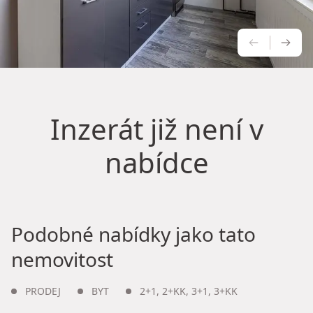
PŘEDCH
NÁS
Inzerát již není v
nabídce
Podobné nabídky jako tato
nemovitost
PRODEJ
BYT
2+1
,
2+KK
,
3+1
,
3+KK