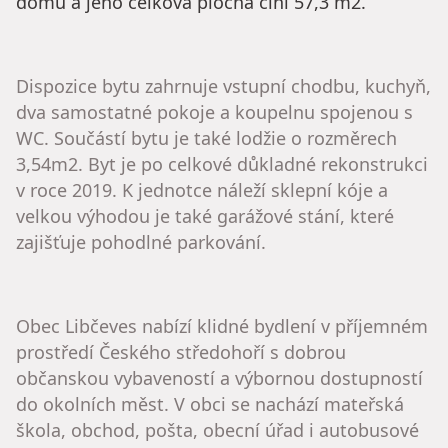
domu a jeho celková plocha činí 57,3 m2.
​Dispozice bytu zahrnuje vstupní chodbu, kuchyň,
dva samostatné pokoje a koupelnu spojenou s
WC. Součástí bytu je také lodžie o rozměrech
3,54m2. Byt je po celkové důkladné rekonstrukci
v roce 2019. K jednotce náleží sklepní kóje a
velkou výhodou je také garážové stání, které
zajišťuje pohodlné parkování.
​Obec Libčeves nabízí klidné bydlení v příjemném
prostředí Českého středohoří s dobrou
občanskou vybaveností a výbornou dostupností
do okolních měst. V obci se nachází mateřská
škola, obchod, pošta, obecní úřad i autobusové