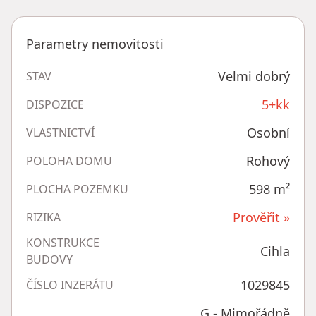
Parametry nemovitosti
Velmi dobrý
STAV
5+kk
DISPOZICE
Osobní
VLASTNICTVÍ
Rohový
POLOHA DOMU
598
m²
PLOCHA POZEMKU
Prověřit »
RIZIKA
KONSTRUKCE
Cihla
BUDOVY
1029845
ČÍSLO INZERÁTU
G - Mimořádně