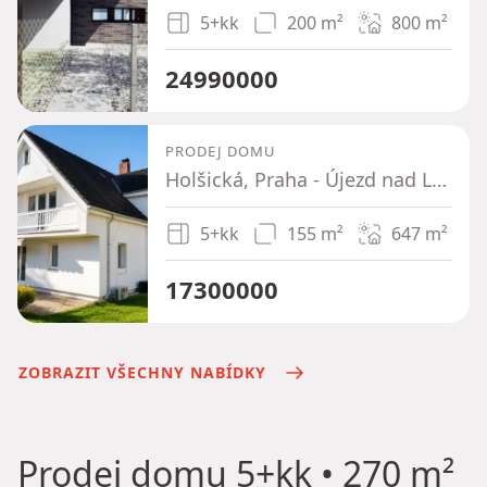
5+kk
200 m²
800
m²
24990000
PRODEJ DOMU
Holšická, Praha - Újezd nad Lesy
5+kk
155 m²
647
m²
17300000
ZOBRAZIT VŠECHNY NABÍDKY
Prodej domu
5+kk • 270 m²