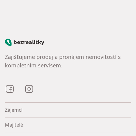
Bezrealitky
Zajišťujeme prodej a pronájem nemovitostí s
kompletním servisem.
Bezrealitky na Facebooku
Bezrealitky na Instagramu
Zájemci
Majitelé