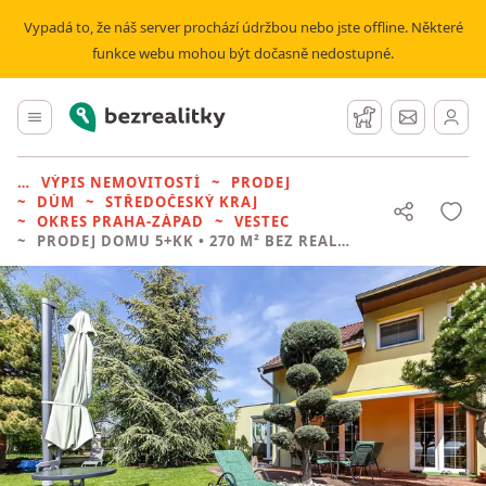
Vypadá to, že náš server prochází údržbou nebo jste offline. Některé
funkce webu mohou být dočasně nedostupné.
Bezrealitky
Hlavní menu
Hlídací pes
Zprávy
VÝPIS NEMOVITOSTÍ
PRODEJ
DŮM
STŘEDOČESKÝ KRAJ
OKRES PRAHA-ZÁPAD
VESTEC
PRODEJ DOMU
5+KK • 270 M² BEZ REALITKY