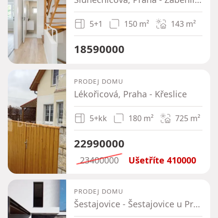
5+1
150 m²
143
m²
18590000
PRODEJ DOMU
Lékořicová, Praha - Křeslice
5+kk
180 m²
725
m²
22990000
23400000
Ušetříte
410000
PRODEJ DOMU
Šestajovice - Šestajovice u Prahy, Středočeský kraj