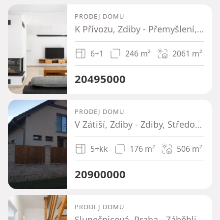
PRODEJ DOMU
K Přívozu, Zdiby - Přemyšlení, Středočeský kraj
6+1
246 m²
2061
m²
20495000
PRODEJ DOMU
V Zátiší, Zdiby - Zdiby, Středočeský kraj
5+kk
176 m²
506
m²
20900000
PRODEJ DOMU
Slunečnicová, Praha - Záběhlice