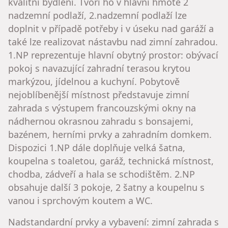
kvalitní bydlení. Tvoří ho v hlavní hmotě 2
nadzemní podlaží, 2.nadzemní podlaží lze
doplnit v případě potřeby i v úseku nad garáží a
také lze realizovat nástavbu nad zimní zahradou.
1.NP reprezentuje hlavní obytný prostor: obývací
pokoj s navazující zahradní terasou krytou
markýzou, jídelnou a kuchyní. Pobytově
nejoblíbenější místnost představuje zimní
zahrada s výstupem francouzskými okny na
nádhernou okrasnou zahradu s bonsajemi,
bazénem, herními prvky a zahradním domkem.
Dispozici 1.NP dále doplňuje velká šatna,
koupelna s toaletou, garáž, technická místnost,
chodba, zádveří a hala se schodištěm. 2.NP
obsahuje další 3 pokoje, 2 šatny a koupelnu s
vanou i sprchovým koutem a WC.
​Nadstandardní prvky a vybavení: zimní zahrada s