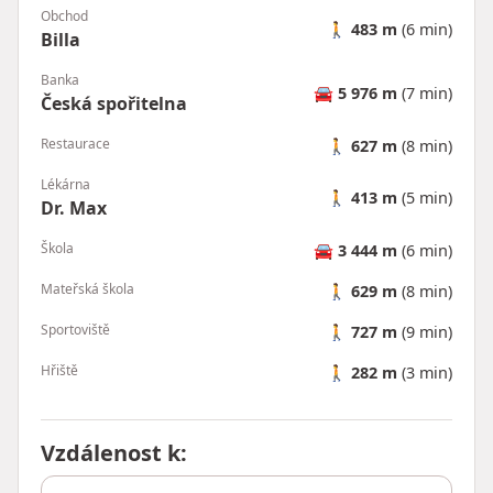
Obchod
🚶
483 m
(6 min)
Billa
Banka
🚘
5 976 m
(7 min)
Česká spořitelna
Restaurace
🚶
627 m
(8 min)
Lékárna
🚶
413 m
(5 min)
Dr. Max
Škola
🚘
3 444 m
(6 min)
Mateřská škola
🚶
629 m
(8 min)
Sportoviště
🚶
727 m
(9 min)
Hřiště
🚶
282 m
(3 min)
Vzdálenost k
: