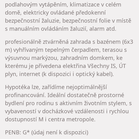
podlahovým vytápěním, klimatizace v celém
domě, elektricky ovládané předokenní
bezpečnostní žaluzie, bezpečnostní folie v místě
s manuálním ovládáním žaluzií, alarm atd.
​profesionálně ztvárněná zahrada s bazénem (6x3
m) vyhřívaným tepelným čerpadlem, terasou s
výsuvnou markýzou, zahradním domkem, ke
kterému je přivedena elektřina Všechny IS, ÚT
plyn, internet (k dispozici i optický kabel).
​Hypotéka lze, zařídíme nejoptimálnější
profinancování. Ideální dostatečně prostorné
bydlení pro rodinu s aktivním životním stylem, s
vybaveností v docházkové vzdálenosti i rychlou
dostupností M i centra metropole.
​PENB: G* (údaj není k dispozici)