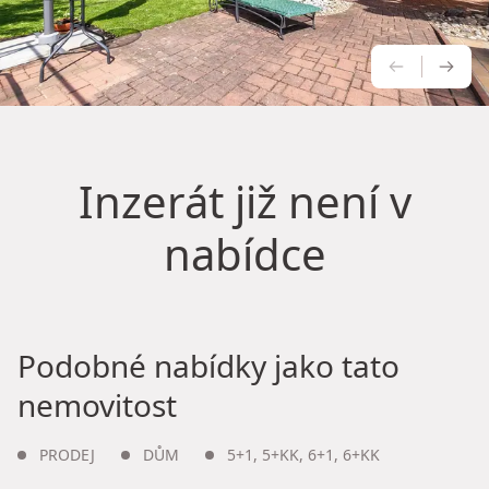
PŘEDCH
NÁS
Inzerát již není v
nabídce
Podobné nabídky jako tato
nemovitost
PRODEJ
DŮM
5+1
,
5+KK
,
6+1
,
6+KK