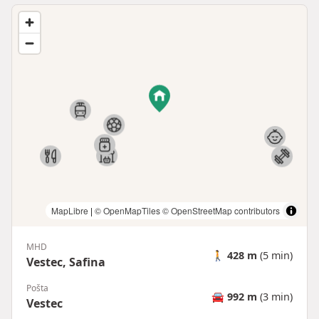
MapLibre
|
© OpenMapTiles
© OpenStreetMap contributors
MHD
🚶
428 m
(5 min)
Vestec, Safina
Pošta
🚘
992 m
(3 min)
Vestec