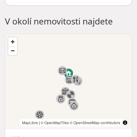
V okolí nemovitosti najdete
MapLibre
|
© OpenMapTiles
© OpenStreetMap contributors