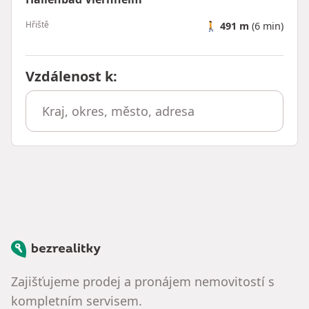
Hřiště
🚶
491 m
(6 min)
Vzdálenost k
:
Bezrealitky
Zajišťujeme prodej a pronájem nemovitostí s
kompletním servisem.