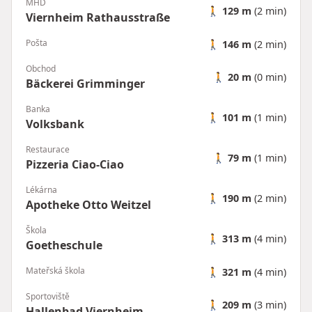
MHD
🚶
129 m
(2 min)
Viernheim Rathausstraße
Pošta
🚶
146 m
(2 min)
Obchod
🚶
20 m
(0 min)
Bäckerei Grimminger
Banka
🚶
101 m
(1 min)
Volksbank
Restaurace
🚶
79 m
(1 min)
Pizzeria Ciao-Ciao
Lékárna
🚶
190 m
(2 min)
Apotheke Otto Weitzel
Škola
🚶
313 m
(4 min)
Goetheschule
Mateřská škola
🚶
321 m
(4 min)
Sportoviště
🚶
209 m
(3 min)
Hallenbad Viernheim