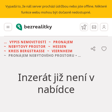
Vypadá to, že náš server prochází údržbou nebo jste offline. Některé
funkce webu mohou být dočasně nedostupné.
Bezrealitky
Hlavní menu
Hlídací pes
Zprávy
VÝPIS NEMOVITOSTÍ
PRONÁJEM
NEBYTOVÝ PROSTOR
HESSEN
KREIS BERGSTRASSE
VIERNHEIM
PRONÁJEM NEBYTOVÉHO PROSTORU
• 361 M² BEZ REALITKY
Inzerát již není v
nabídce