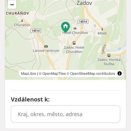
MapLibre
|
© OpenMapTiles
© OpenStreetMap contributors
Vzdálenost k
: