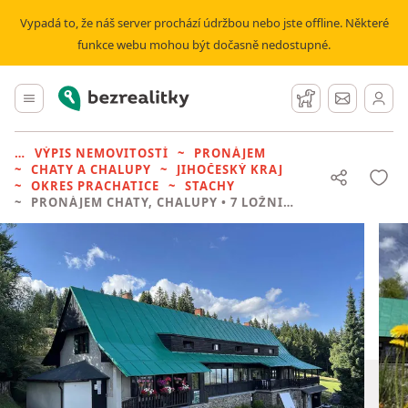
Vypadá to, že náš server prochází údržbou nebo jste offline. Některé
funkce webu mohou být dočasně nedostupné.
Bezrealitky
Hlavní menu
Hlídací pes
Zprávy
VÝPIS NEMOVITOSTÍ
PRONÁJEM
CHATY A CHALUPY
JIHOČESKÝ KRAJ
OKRES PRACHATICE
STACHY
PRONÁJEM CHATY, CHALUPY
• 7 LOŽNIC BEZ REALITKY