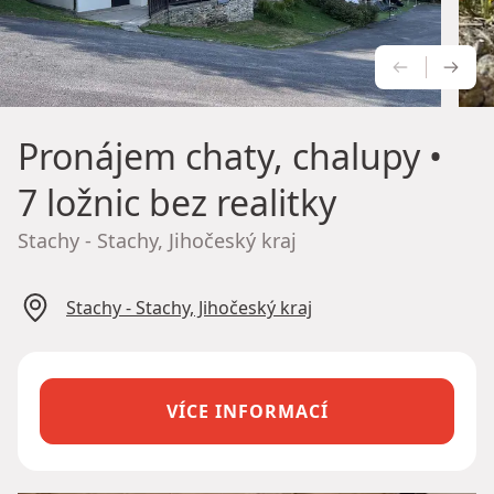
PŘEDCH
NÁS
Pronájem chaty, chalupy
•
7 ložnic bez realitky
Stachy - Stachy, Jihočeský kraj
Stachy - Stachy, Jihočeský kraj
VÍCE INFORMACÍ