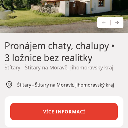
PŘEDCH
NÁS
Pronájem chaty, chalupy
•
3 ložnice bez realitky
Štítary - Štítary na Moravě, Jihomoravský kraj
Štítary - Štítary na Moravě, Jihomoravský kraj
VÍCE INFORMACÍ