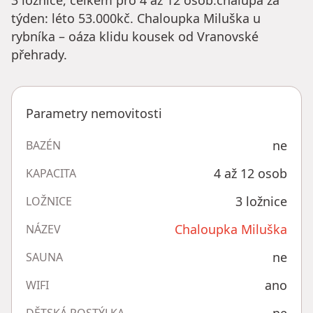
3 ložnice, celkem pro 4 až 12 osob.chalupa za
týden: léto 53.000kč. Chaloupka Miluška u
rybníka – oáza klidu kousek od Vranovské
přehrady.
Parametry nemovitosti
ne
BAZÉN
4 až 12 osob
KAPACITA
3 ložnice
LOŽNICE
Chaloupka Miluška
NÁZEV
ne
SAUNA
ano
WIFI