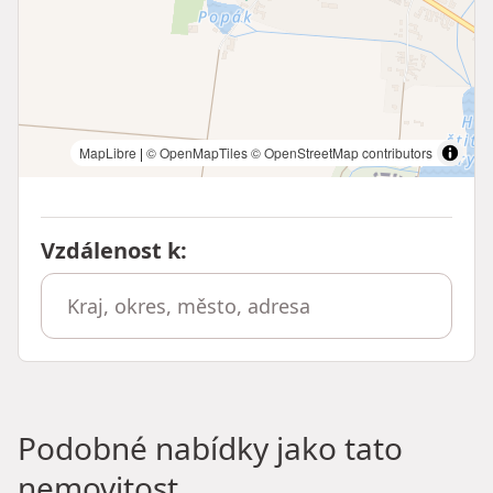
MapLibre
|
© OpenMapTiles
© OpenStreetMap contributors
Vzdálenost k
:
Podobné nabídky jako tato
nemovitost