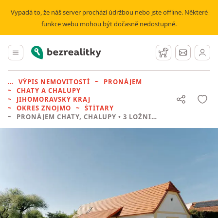
Vypadá to, že náš server prochází údržbou nebo jste offline. Některé
funkce webu mohou být dočasně nedostupné.
Bezrealitky
Hlavní menu
Hlídací pes
Zprávy
VÝPIS NEMOVITOSTÍ
PRONÁJEM
CHATY A CHALUPY
JIHOMORAVSKÝ KRAJ
OKRES ZNOJMO
ŠTÍTARY
PRONÁJEM CHATY, CHALUPY
• 3 LOŽNICE BEZ REALITKY