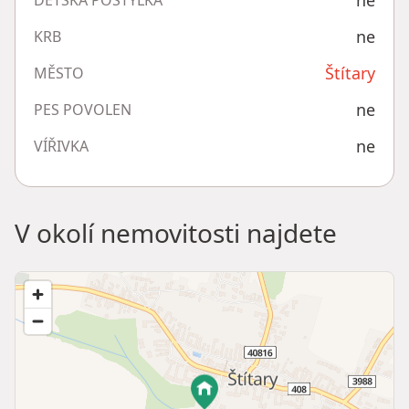
ne
DĚTSKÁ POSTÝLKA
ne
KRB
Štítary
MĚSTO
ne
PES POVOLEN
ne
VÍŘIVKA
V okolí nemovitosti najdete