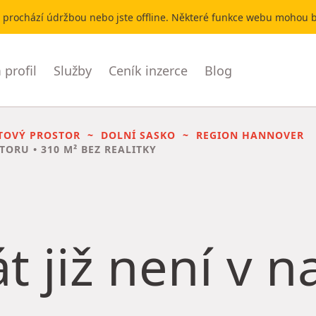
r prochází údržbou nebo jste offline. Některé funkce webu mohou
profil
Služby
Ceník inzerce
Blog
TOVÝ PROSTOR
DOLNÍ SASKO
REGION HANNOVER
STORU
• 310 M² BEZ REALITKY
t již není v 