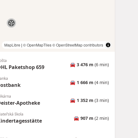
MapLibre
|
© OpenMapTiles
© OpenStreetMap contributors
ošta
🚘
3 476 m
(6 min)
HL Paketshop 659
anka
🚘
1 666 m
(4 min)
Postbank
ékárna
🚘
1 352 m
(3 min)
eister-Apotheke
ateřská škola
🚘
907 m
(2 min)
indertagesstätte