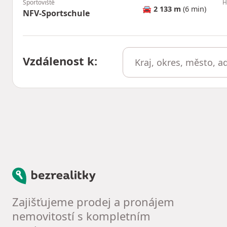
Sportoviště
H
🚘
2 133 m
(6 min)
NFV-Sportschule
Vzdálenost k
:
Bezrealitky
Zajišťujeme prodej a pronájem
nemovitostí s kompletním