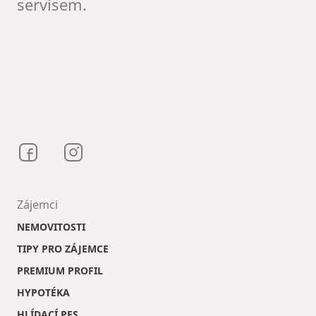
servisem.
Bezrealitky na Facebooku
Bezrealitky na Instagramu
Zájemci
NEMOVITOSTI
TIPY PRO ZÁJEMCE
PREMIUM PROFIL
HYPOTÉKA
HLÍDACÍ PES