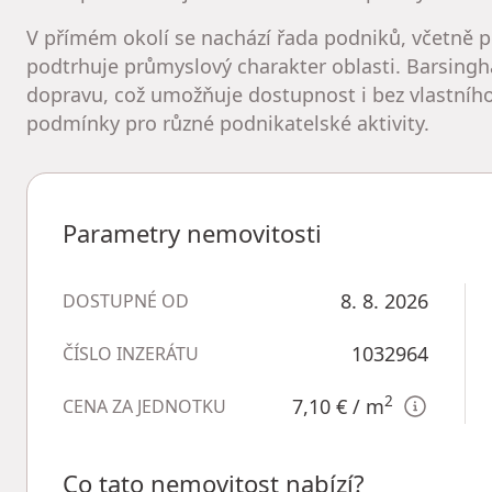
V přímém okolí se nachází řada podniků, včetně p
podtrhuje průmyslový charakter oblasti. Barsingh
dopravu, což umožňuje dostupnost i bez vlastního v
podmínky pro různé podnikatelské aktivity.
Parametry nemovitosti
8. 8. 2026
DOSTUPNÉ OD
1032964
ČÍSLO INZERÁTU
2
7,10 €
/ m
CENA ZA JEDNOTKU
Co tato nemovitost nabízí?