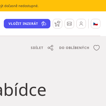
 být dočasně nedostupné.
Hlídací pes
Zprávy
🇨🇿
VLOŽIT INZERÁT
SDÍLET
DO OBLÍBENÝCH
nabídce