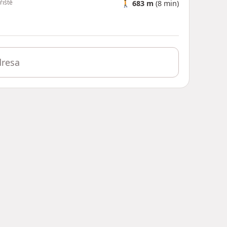
řiště
🚶
683 m
(8 min)