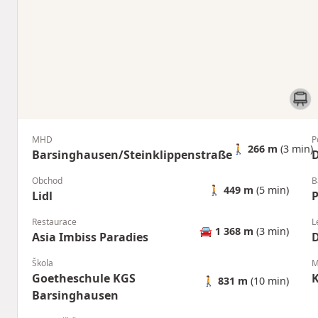
MHD
P
🚶
266 m
(3 min)
Barsinghausen/Steinklippenstraße
D
Obchod
B
🚶
449 m
(5 min)
Lidl
Restaurace
L
🚘
1 368 m
(3 min)
Asia Imbiss Paradies
D
Škola
M
Goetheschule KGS
K
🚶
831 m
(10 min)
Barsinghausen