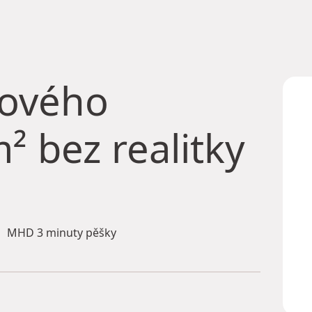
tového
² bez realitky
MHD 3 minuty pěšky