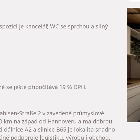
pozici je kancelář, WC se sprchou a silný
ně se ještě připočítává 19 % DPH.
ahlsen-Straße 2 v zavedené průmyslové
 20 km na západ od Hannoveru a má dobrou
 dálnice A2 a silnice B65 je lokalita snadno
zóně podporuje logistiku, výrobu i obchod.