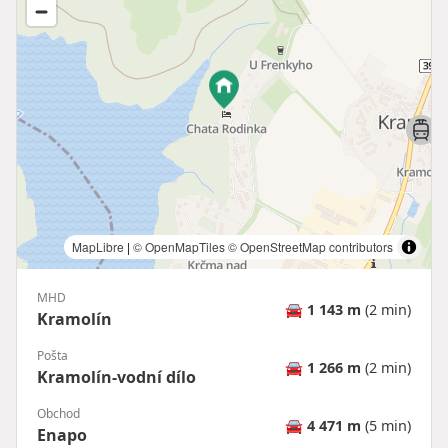
MapLibre
|
© OpenMapTiles
© OpenStreetMap contributors
MHD
🚘
1 143 m
(2 min)
Kramolín
Pošta
🚘
1 266 m
(2 min)
Kramolín-vodní dílo
Obchod
🚘
4 471 m
(5 min)
Enapo