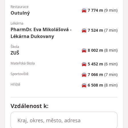
Restaurace
🚘
7 774 m
(9 min)
Outulný
Lékárna
PharmDr. Eva Mikolášová -
🚘
7 524 m
(7 min)
Lékárna Dukovany
Škola
🚘
8 002 m
(8 min)
ZUŠ
Mateřská škola
🚘
5 452 m
(6 min)
Sportoviště
🚘
7 066 m
(7 min)
Hřiště
🚘
6 508 m
(8 min)
Vzdálenost k
: