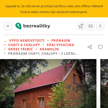
Vypadá to, že náš server prochází údržbou nebo jste offline. Některé
funkce webu mohou být dočasně nedostupné.
Bezrealitky
Hlavní menu
Hlídací pes
Zprávy
VÝPIS NEMOVITOSTÍ
PRONÁJEM
CHATY A CHALUPY
KRAJ VYSOČINA
OKRES TŘEBÍČ
KRAMOLÍN
PRONÁJEM CHATY, CHALUPY
• 2 LOŽNICE BEZ REALITKY