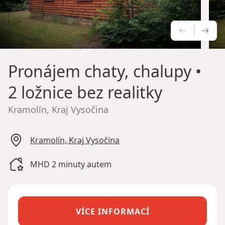
PŘEDCH
NÁS
Pronájem chaty, chalupy
•
2 ložnice bez realitky
Kramolín, Kraj Vysočina
Kramolín, Kraj Vysočina
MHD 2 minuty autem
VÍCE INFORMACÍ