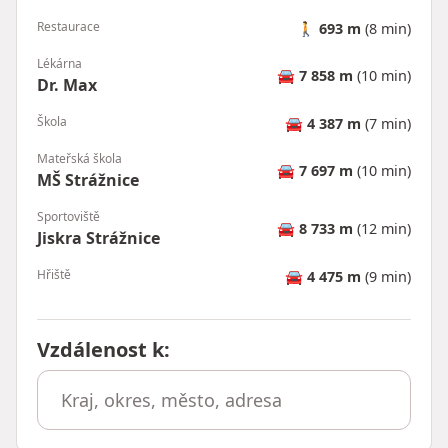
Restaurace
🚶
693 m
(8 min)
Lékárna
🚘
7 858 m
(10 min)
Dr. Max
Škola
🚘
4 387 m
(7 min)
Mateřská škola
🚘
7 697 m
(10 min)
MŠ Strážnice
Sportoviště
🚘
8 733 m
(12 min)
Jiskra Strážnice
Hřiště
🚘
4 475 m
(9 min)
Vzdálenost k
: