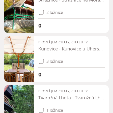
2 ložnice
0
PRONÁJEM CHATY, CHALUPY
Kunovice - Kunovice u Uherského Hradiště, Zlínský kraj
3 ložnice
0
PRONÁJEM CHATY, CHALUPY
Tvarožná Lhota - Tvarožná Lhota, Jihomoravský kraj
1 ložnice