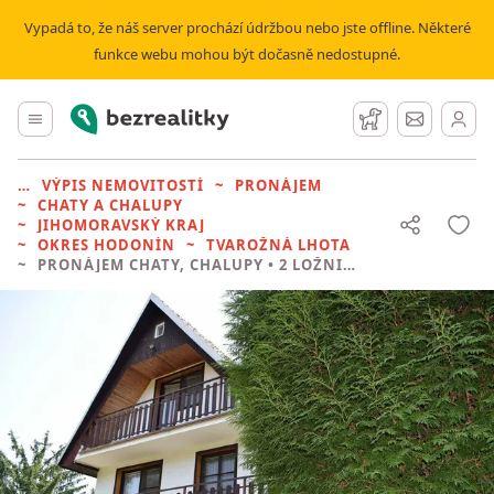
Vypadá to, že náš server prochází údržbou nebo jste offline. Některé
funkce webu mohou být dočasně nedostupné.
Bezrealitky
Hlavní menu
Hlídací pes
Zprávy
VÝPIS NEMOVITOSTÍ
PRONÁJEM
CHATY A CHALUPY
JIHOMORAVSKÝ KRAJ
OKRES HODONÍN
TVAROŽNÁ LHOTA
PRONÁJEM CHATY, CHALUPY
• 2 LOŽNICE BEZ REALITKY