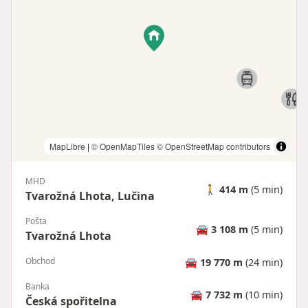
MapLibre
|
© OpenMapTiles
© OpenStreetMap contributors
MHD
🚶
414 m
(5 min)
Tvarožná Lhota, Lučina
Pošta
🚘
3 108 m
(5 min)
Tvarožná Lhota
Obchod
🚘
19 770 m
(24 min)
Banka
🚘
7 732 m
(10 min)
Česká spořitelna