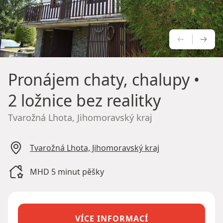
PŘEDCH
NÁS
Pronájem chaty, chalupy
•
2 ložnice bez realitky
Tvarožná Lhota, Jihomoravský kraj
Tvarožná Lhota, Jihomoravský kraj
MHD 5 minut pěšky
VÍCE INFORMACÍ