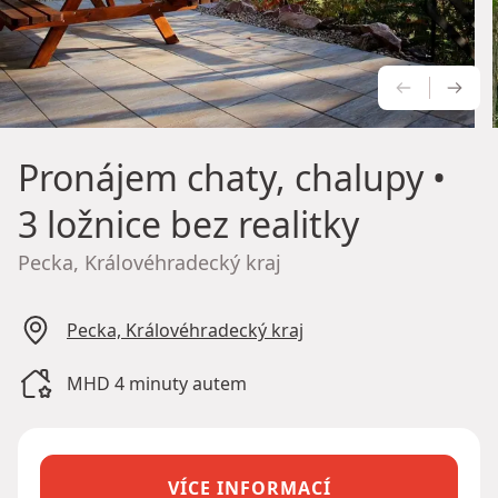
PŘEDCH
NÁS
Pronájem chaty, chalupy
•
3 ložnice bez realitky
Pecka, Královéhradecký kraj
Pecka, Královéhradecký kraj
MHD 4 minuty autem
VÍCE INFORMACÍ