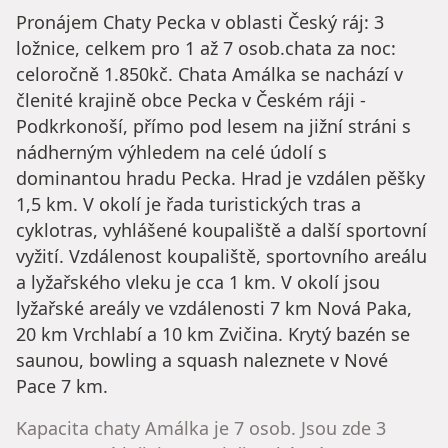
Pronájem Chaty Pecka v oblasti Český ráj: 3
ložnice, celkem pro 1 až 7 osob.chata za noc:
celoročně 1.850kč. Chata Amálka se nachází v
členité krajině obce Pecka v Českém ráji -
Podkrkonoší, přímo pod lesem na jižní stráni s
nádherným výhledem na celé údolí s
dominantou hradu Pecka. Hrad je vzdálen pěšky
1,5 km. V okolí je řada turistických tras a
cyklotras, vyhlášené koupaliště a další sportovní
vyžití. Vzdálenost koupaliště, sportovního areálu
a lyžařského vleku je cca 1 km. V okolí jsou
lyžařské areály ve vzdálenosti 7 km Nová Paka,
20 km Vrchlabí a 10 km Zvičina. Krytý bazén se
saunou, bowling a squash naleznete v Nové
Pace 7 km.
Kapacita chaty Amálka je 7 osob. Jsou zde 3