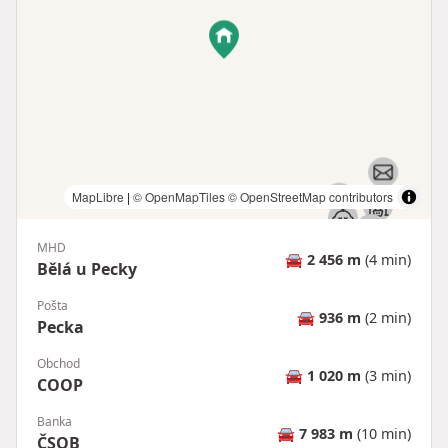
MapLibre
|
© OpenMapTiles
© OpenStreetMap contributors
MHD
🚘
2 456 m
(4 min)
Bělá u Pecky
Pošta
🚘
936 m
(2 min)
Pecka
Obchod
🚘
1 020 m
(3 min)
COOP
Banka
🚘
7 983 m
(10 min)
ČSOB