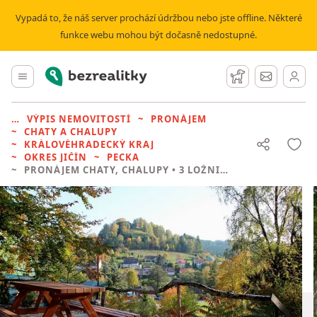
Vypadá to, že náš server prochází údržbou nebo jste offline. Některé
funkce webu mohou být dočasně nedostupné.
Bezrealitky
Hlavní menu
Hlídací pes
Zprávy
VÝPIS NEMOVITOSTÍ
PRONÁJEM
CHATY A CHALUPY
KRÁLOVÉHRADECKÝ KRAJ
OKRES JIČÍN
PECKA
PRONÁJEM CHATY, CHALUPY
• 3 LOŽNICE BEZ REALITKY