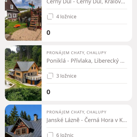
Černý Důl - Černý Důl, Královéhradecký kraj
4 ložnice
0
PRONÁJEM CHATY, CHALUPY
Poniklá - Přívlaka, Liberecký kraj
3 ložnice
0
PRONÁJEM CHATY, CHALUPY
Janské Lázně - Černá Hora v Krkonoších, Královéhradecký kraj
6 ložnic