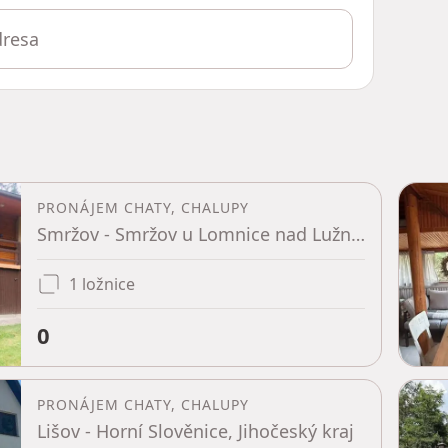
PRONÁJEM CHATY, CHALUPY
Smržov - Smržov u Lomnice nad Lužnicí, Jihočeský kraj
1 ložnice
0
PRONÁJEM CHATY, CHALUPY
Lišov - Horní Slověnice, Jihočeský kraj