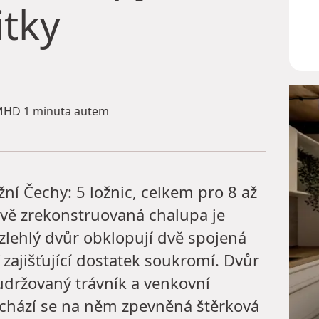
itky
HD 1 minuta autem
žní Čechy: 5 ložnic, celkem pro 8 až
ově zrekonstruovaná chalupa je
lehlý dvůr obklopují dvě spojená
 zajišťující dostatek soukromí. Dvůr
udržovaný trávník a venkovní
achází se na něm zpevněná štěrková