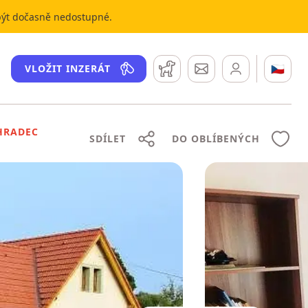
 být dočasně nedostupné.
Hlídací pes
Zprávy
🇨🇿
VLOŽIT INZERÁT
HRADEC
SDÍLET
DO OBLÍBENÝCH