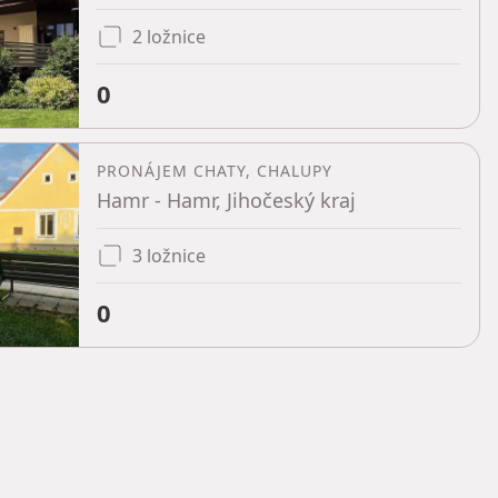
2 ložnice
0
PRONÁJEM CHATY, CHALUPY
Hamr - Hamr, Jihočeský kraj
3 ložnice
0