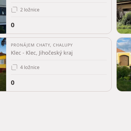
2 ložnice
0
PRONÁJEM CHATY, CHALUPY
Klec - Klec, Jihočeský kraj
4 ložnice
0