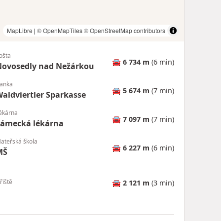
MapLibre
|
© OpenMapTiles
© OpenStreetMap contributors
ošta
🚘
6 734 m
(6 min)
Novosedly nad Nežárkou
anka
🚘
5 674 m
(7 min)
aldviertler Sparkasse
ékárna
🚘
7 097 m
(7 min)
Zámecká lékárna
ateřská škola
🚘
6 227 m
(6 min)
MŠ
řiště
🚘
2 121 m
(3 min)