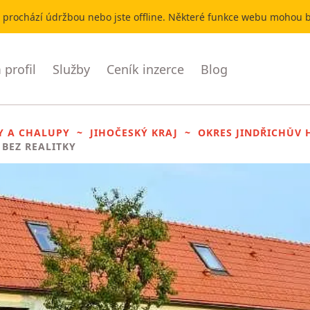
r prochází údržbou nebo jste offline. Některé funkce webu mohou
profil
Služby
Ceník inzerce
Blog
Y A CHALUPY
JIHOČESKÝ KRAJ
OKRES JINDŘICHŮV 
 BEZ REALITKY