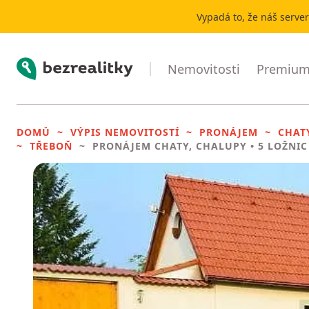
Vypadá to, že náš serve
Bezrealitky
Nemovitosti
Premium 
DOMŮ
VÝPIS NEMOVITOSTÍ
PRONÁJEM
CHAT
TŘEBOŇ
PRONÁJEM CHATY, CHALUPY
• 5 LOŽNIC