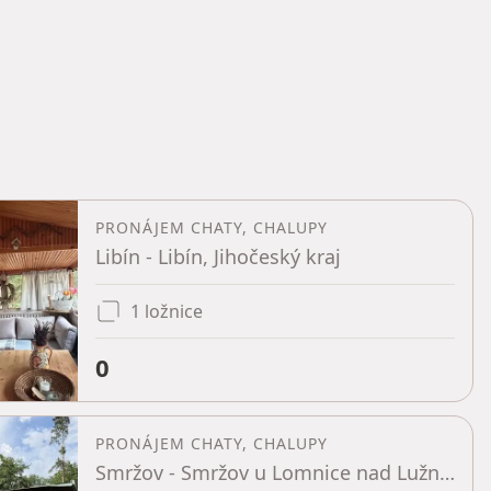
PRONÁJEM CHATY, CHALUPY
Libín - Libín, Jihočeský kraj
1 ložnice
0
PRONÁJEM CHATY, CHALUPY
Smržov - Smržov u Lomnice nad Lužnicí, Jihočeský kraj