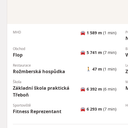
MHD
P
🚘
1 589 m
(1 min)
Obchod
B
🚘
5 741 m
(7 min)
Flop
W
Restaurace
L
🚶
47 m
(1 min)
Rožmberská hospůdka
Škola
M
Základní škola praktická
🚘
6 392 m
(6 min)
Třeboň
Sportoviště
H
🚘
6 293 m
(7 min)
Fitness Reprezentant