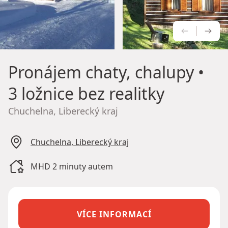
PŘEDCH
NÁS
Pronájem chaty, chalupy
•
3 ložnice bez realitky
Chuchelna, Liberecký kraj
Chuchelna, Liberecký kraj
MHD 2 minuty autem
VÍCE INFORMACÍ