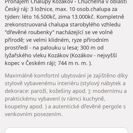
Pronájem Chalupy Kozákov - Chuchelna v oblasti
Český ráj: 3 ložnice, max. 10 osob.chalupa za
týden: léto 16.500kč, zima 13.000kč. Kompletně
zrekonstruovaná chalupa starobylého vzhledu
"dřevěné roubenky" nacházející se ve volné
přírodě; ve velmi klidném, ryze přírodním
prostředí - na palouku u lesa; 300 m od
lyžařského vleku Kozákov (Kozákov - nejvyšší
kopec v Českém ráji; 744 m n. m. ).
Maximálně komfortní ubytování je zajištěno díky
stylově vybavenému interiéru (stylový nábytek a
dekorace: paroží, kožešiny apod. ); modernímu a
praktickému vybavení (v rámci kuchyně,
koupelny apod. ) a autentické dřevěné pergole s
venkovním posezením.