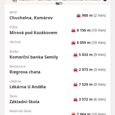
MHD
🚘
988 m
(2 min)
Chuchelna, Komárov
Pošta
🚘
8 156 m
(10 min)
Mírová pod Kozákovem
Obchod
🚘
8 059 m
(10 min)
Banka
🚘
5 833 m
(9 min)
Komerční banka Semily
Restaurace
🚘
2 073 m
(3 min)
Riegrova chata
Lékárna
🚘
7 529 m
(9 min)
Lékárna U Anděla
Škola
🚘
3 572 m
(6 min)
Základní škola
Mateřská škola
🚘
7 964 m
(10 min)