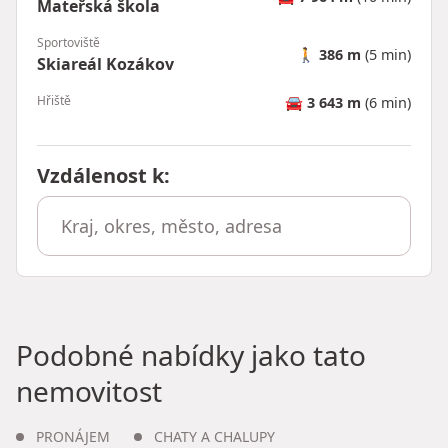
Mateřská škola
Sportoviště
🚶
386 m
(5 min)
Skiareál Kozákov
Hřiště
🚘
3 643 m
(6 min)
Vzdálenost k
:
Podobné nabídky jako tato
nemovitost
PRONÁJEM
CHATY A CHALUPY