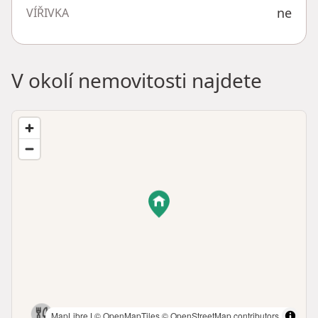
ne
VÍŘIVKA
V okolí nemovitosti najdete
MapLibre
|
© OpenMapTiles
© OpenStreetMap contributors