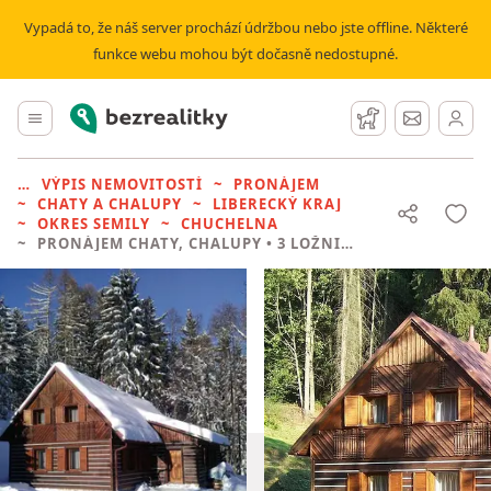
Vypadá to, že náš server prochází údržbou nebo jste offline. Některé
funkce webu mohou být dočasně nedostupné.
Bezrealitky
Hlavní menu
Hlídací pes
Zprávy
VÝPIS NEMOVITOSTÍ
PRONÁJEM
CHATY A CHALUPY
LIBERECKÝ KRAJ
OKRES SEMILY
CHUCHELNA
PRONÁJEM CHATY, CHALUPY
• 3 LOŽNICE BEZ REALITKY