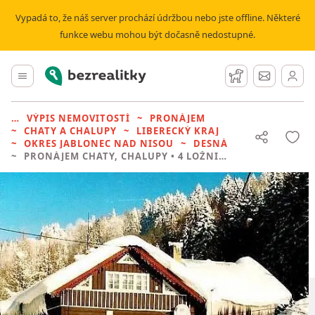
Vypadá to, že náš server prochází údržbou nebo jste offline. Některé
funkce webu mohou být dočasně nedostupné.
Bezrealitky
Hlavní menu
Hlídací pes
Zprávy
VÝPIS NEMOVITOSTÍ
PRONÁJEM
CHATY A CHALUPY
LIBERECKÝ KRAJ
OKRES JABLONEC NAD NISOU
DESNÁ
PRONÁJEM CHATY, CHALUPY
• 4 LOŽNICE BEZ REALITKY