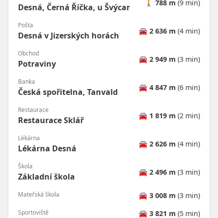
🚶
788 m
(9 min)
Desná, Černá Říčka, u Švýcar
Pošta
🚘
2 636 m
(4 min)
Desná v Jizerských horách
Obchod
🚘
2 949 m
(3 min)
Potraviny
Banka
🚘
4 847 m
(6 min)
Česká spořitelna, Tanvald
Restaurace
🚘
1 819 m
(2 min)
Restaurace Sklář
Lékárna
🚘
2 626 m
(4 min)
Lékárna Desná
Škola
🚘
2 496 m
(3 min)
Základní škola
Mateřská škola
🚘
3 008 m
(3 min)
Sportoviště
🚘
3 821 m
(5 min)