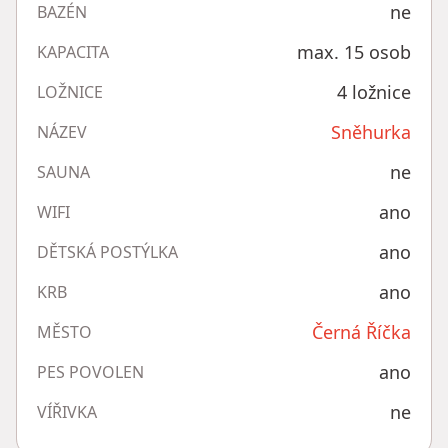
ne
BAZÉN
max. 15 osob
KAPACITA
4 ložnice
LOŽNICE
Sněhurka
NÁZEV
ne
SAUNA
ano
WIFI
ano
DĚTSKÁ POSTÝLKA
ano
KRB
Černá Říčka
MĚSTO
ano
PES POVOLEN
ne
VÍŘIVKA