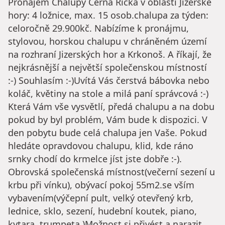
Pronájem Chalupy Černá Říčka v oblasti Jizerské
hory: 4 ložnice, max. 15 osob.chalupa za týden:
celoročně 29.900kč. Nabízíme k pronájmu,
stylovou, horskou chalupu v chráněném území
na rozhraní Jizerských hor a Krkonoš. A říkají, že
nejkrásnější a největší společenskou místností
:-) Souhlasím :-)Uvítá Vás čerstvá bábovka nebo
koláč, květiny na stole a milá paní správcová :-)
Která Vám vše vysvětlí, předá chalupu a na dobu
pokud by byl problém, Vám bude k dispozici. V
den pobytu bude celá chalupa jen Vaše. Pokud
hledáte opravdovou chalupu, klid, kde ráno
srnky chodí do krmelce jíst jste dobře :-).
Obrovská společenská místnost(večerní sezení u
krbu při vínku), obývací pokoj 55m2.se vším
vybavením(výčepní pult, velký otevřený krb,
lednice, sklo, sezení, hudební koutek, piano,
kytara, trumpeta )Možnost si přivést a narazit