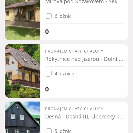
Mírová pod Kozákovem - Sekerkovy Loučky, Liberecký kraj
6 ložnic
0
PRONÁJEM CHATY, CHALUPY
Rokytnice nad Jizerou - Dolní Rokytnice, Liberecký kraj
4 ložnice
0
PRONÁJEM CHATY, CHALUPY
Desná - Desná III, Liberecký kraj
5 ložnic