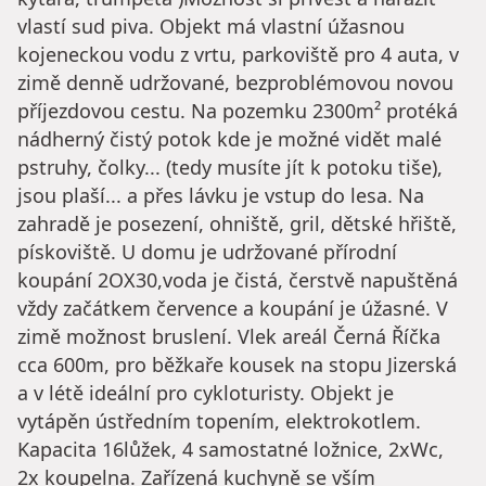
vlastí sud piva. Objekt má vlastní úžasnou
kojeneckou vodu z vrtu, parkoviště pro 4 auta, v
zimě denně udržované, bezproblémovou novou
příjezdovou cestu. Na pozemku 2300m² protéká
nádherný čistý potok kde je možné vidět malé
pstruhy, čolky... (tedy musíte jít k potoku tiše),
jsou plaší... a přes lávku je vstup do lesa. Na
zahradě je posezení, ohniště, gril, dětské hřiště,
pískoviště. U domu je udržované přírodní
koupání 2OX30,voda je čistá, čerstvě napuštěná
vždy začátkem července a koupání je úžasné. V
zimě možnost bruslení. Vlek areál Černá Říčka
cca 600m, pro běžkaře kousek na stopu Jizerská
a v létě ideální pro cykloturisty. Objekt je
vytápěn ústředním topením, elektrokotlem.
Kapacita 16lůžek, 4 samostatné ložnice, 2xWc,
2x koupelna. Zařízená kuchyně se vším