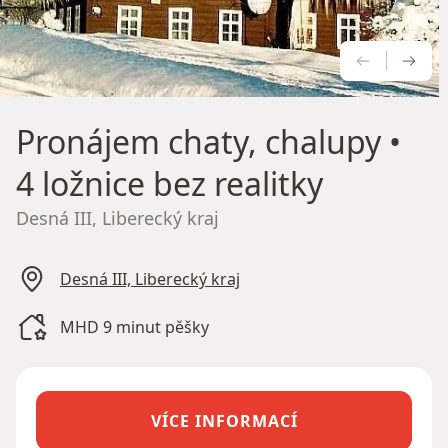
PŘEDCH
NÁS
Pronájem chaty, chalupy
•
4 ložnice bez realitky
Desná III, Liberecký kraj
Desná III, Liberecký kraj
MHD 9 minut pěšky
VÍCE INFORMACÍ