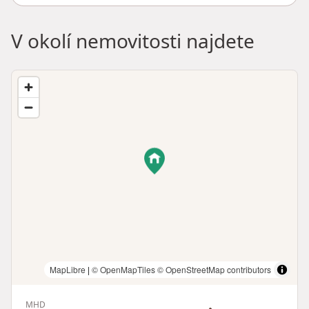
V okolí nemovitosti najdete
MapLibre
|
© OpenMapTiles
© OpenStreetMap contributors
MHD