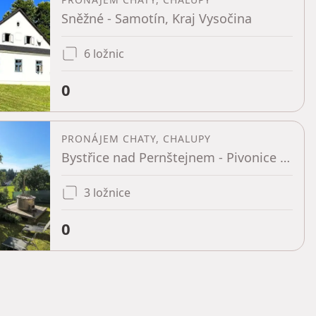
Sněžné - Samotín, Kraj Vysočina
6 ložnic
0
PRONÁJEM CHATY, CHALUPY
Bystřice nad Pernštejnem - Pivonice u Lesoňovic, Kraj Vysočina
3 ložnice
0