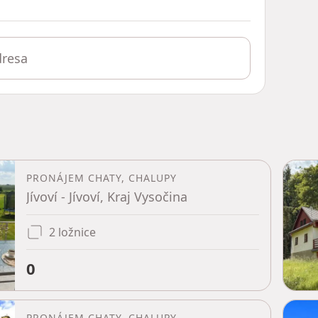
PRONÁJEM CHATY, CHALUPY
Jívoví - Jívoví, Kraj Vysočina
2 ložnice
0
PRONÁJEM CHATY, CHALUPY