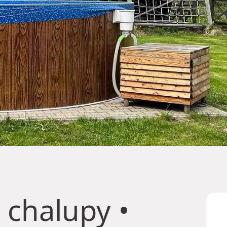
 chalupy
•