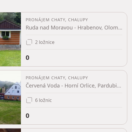
PRONÁJEM CHATY, CHALUPY
Ruda nad Moravou - Hrabenov, Olomoucký kraj
2 ložnice
0
PRONÁJEM CHATY, CHALUPY
Červená Voda - Horní Orlice, Pardubický kraj
6 ložnic
0