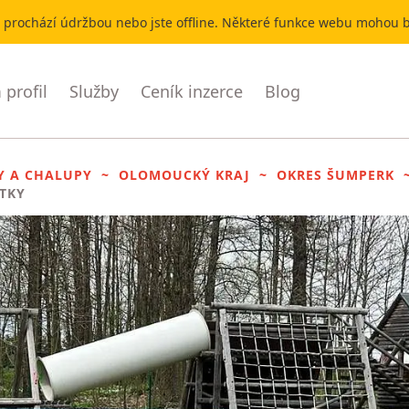
r prochází údržbou nebo jste offline. Některé funkce webu mohou
profil
Služby
Ceník inzerce
Blog
Y A CHALUPY
OLOMOUCKÝ KRAJ
OKRES ŠUMPERK
ITKY