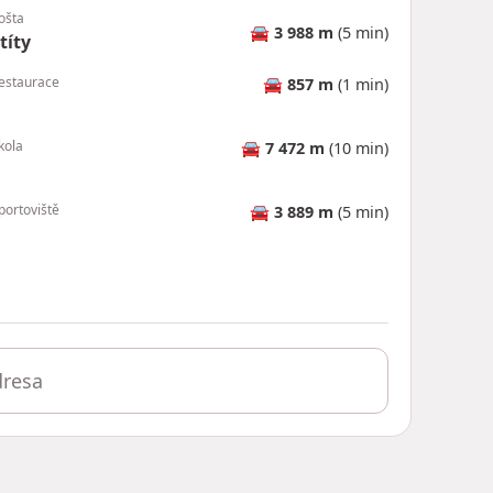
ošta
🚘
3 988 m
(5 min)
títy
estaurace
🚘
857 m
(1 min)
kola
🚘
7 472 m
(10 min)
portoviště
🚘
3 889 m
(5 min)