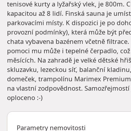
tenisové kurty a lyžařský vlek, je 800m
kapacitou až 8 lidí. Finská sauna je umí
parkovacími místy. K dispozici je po dohod
provozní podmínky), která může být pře
chata vybavena bazénem včetně filtrace. 
pomoci mu může i tepelné čerpadlo, což
měsících. Na zahradě je velké dětské hři
skluzavku, lezeckou síť, balanční kladinu
domeček, trampolínu Marimex Premium o 
na vlastní zodpovědnost. Samozřejmostí j
oploceno :-)
Parametry nemovitosti