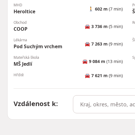
MHD
P
🚶
602 m
(7 min)
Heroltice
Š
Obchod
R
🚘
3 736 m
(5 min)
COOP
Lékárna
Š
🚘
7 263 m
(9 min)
Pod Suchým vrchem
Mateřská škola
S
🚘
9 084 m
(13 min)
MŠ Jedlí
Hřiště
🚘
7 621 m
(9 min)
Vzdálenost k
: