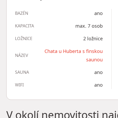
ano
BAZÉN
max. 7 osob
KAPACITA
2 ložnice
LOŽNICE
Chata u Huberta s finskou
NÁZEV
saunou
ano
SAUNA
ano
WIFI
V okolí nemovitosti na