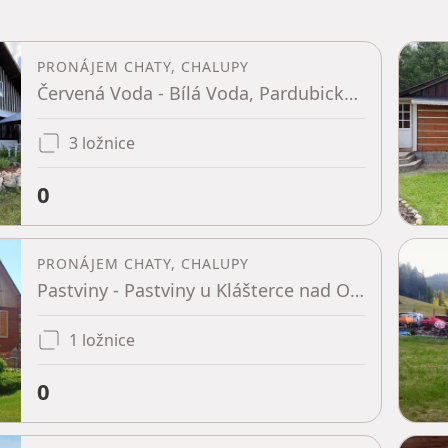
PRONÁJEM CHATY, CHALUPY
Červená Voda - Bílá Voda, Pardubický kraj
3 ložnice
0
PRONÁJEM CHATY, CHALUPY
Pastviny - Pastviny u Klášterce nad Orlicí, Pardubický kraj
1 ložnice
0