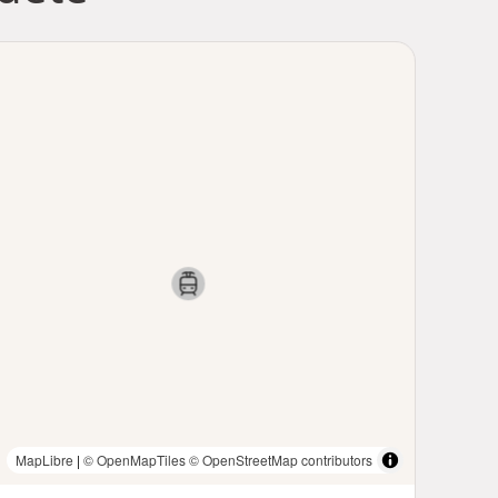
MapLibre
|
© OpenMapTiles
© OpenStreetMap contributors