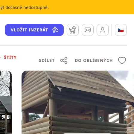
 být dočasně nedostupné.
Hlídací pes
Zprávy
🇨🇿
VLOŽIT INZERÁT
ŠTÍTY
SDÍLET
DO OBLÍBENÝCH