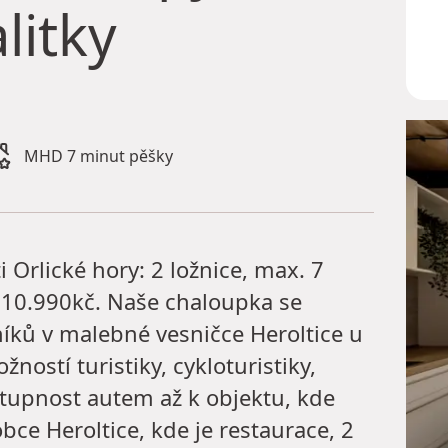
litky
MHD 7 minut pěšky
i Orlické hory: 2 ložnice, max. 7
a 10.990kč. Naše chaloupka se
níků v malebné vesničce Heroltice u
ostí turistiky, cykloturistiky,
Dostupnost autem až k objektu, kde
obce Heroltice, kde je restaurace, 2