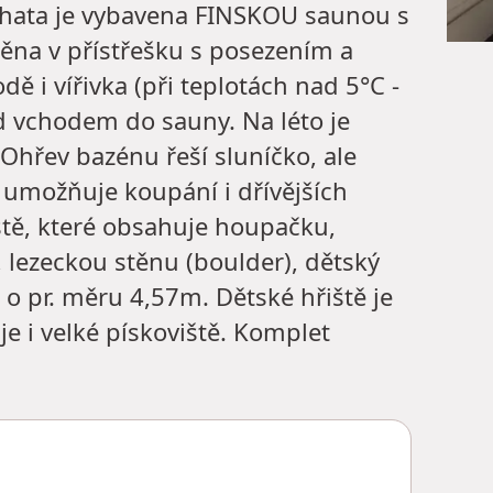
. Chata je vybavena FINSKOU saunou s
stěna v přístřešku s posezením a
ě i vířivka (při teplotách nad 5°C -
d vchodem do sauny. Na léto je
Ohřev bazénu řeší sluníčko, ale
 umožňuje koupání i dřívějších
ště, které obsahuje houpačku,
, lezeckou stěnu (boulder), dětský
pr. měru 4,57m. Dětské hřiště je
e i velké pískoviště. Komplet